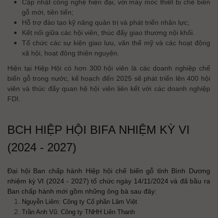
Cập nhật công nghệ hiện đại, với máy móc thiết bị chế biến
gỗ mới, tiên tiến;
Hỗ trợ đào tạo kỹ năng quản trị và phát triển nhân lực;
Kết nối giữa các hội viên, thúc đẩy giao thương nội khối.
Tổ chức các sự kiện giao lưu, văn thể mỹ và các hoạt động
xã hội, hoạt động thiện nguyện.
Hiện tại Hiệp Hội có hơn 300 hội viên là các doanh nghiệp chế
biến gỗ trong nước, kế hoạch đến 2025 sẽ phát triển lên 400 hội
viên và thúc đẩy quan hệ hội viên liên kết với các doanh nghiệp
FDI.
BCH HIỆP HỘI BIFA NHIỆM KỲ VI
(2024 - 2027)
Đại hội Ban chấp hành Hiệp hội chế biến gỗ tỉnh Bình Dương
nhiệm kỳ VI (2024 - 2027) tổ chức ngày 14/11/2024 và đã bầu ra
Ban chấp hành mới gồm những ông bà sau đây:
Nguyễn Liêm: Công ty Cổ phần Lâm Việt
Trần Anh Vũ: Công ty TNHH Liên Thanh