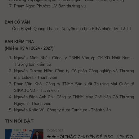
Phạm Ngọc Phước: UV Ban thường vụ
BAN CỐ VẤN
Ông Huỳnh Quang Thanh - Nguyên chủ tịch BIFA nhiệm kỳ II & III
BAN KIỂM TRA
(Nhiệm Kỳ VI 2024 - 2027)
Nguyễn Minh Nhật: Công ty TNHH Ván ép CK-XD Nhật Nam -
Trưởng ban kiểm tra
Nguyễn Dương Hiệu: Công ty Cổ phần Công nghiệp và Thương
mại Lidovit - Thành viên
Phan Văn Khôi: Công ty TNHH Sản xuất Thương Mại Quốc tế
SIKABOND - Thành viên
Nguyễn Đình Anh Chi: Công ty TNHH Máy Chế biến Gỗ Thượng
Nguyên - Thành viên
Nguyễn Khắc Vũ: Công ty Auto Furniture - Thành viên
TIN NỔI BẬT
10/09/2025
📢 📢 HỘI THẢO CHUYÊN ĐỀ: BSC - KPIs ĐO