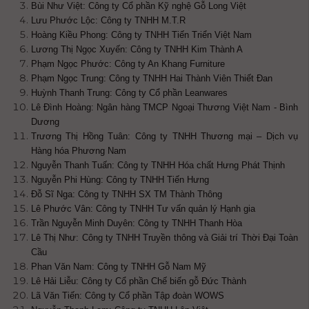
Bùi Như Việt: Công ty Cổ phần Kỹ nghệ Gỗ Long Việt
Lưu Phước Lộc: Công ty TNHH M.T.R
Hoàng Kiều Phong: Công ty TNHH Tiến Triển Việt Nam
Lương Thị Ngọc Xuyến: Công ty TNHH Kim Thành A
Phạm Ngọc Phước: Công ty An Khang Furniture
Phạm Ngọc Trung: Công ty TNHH Hai Thành Viên Thiết Đan
Huỳnh Thanh Trung: Công ty Cổ phần Leanwares
Lê Đình Hoàng: Ngân hàng TMCP Ngoại Thương Việt Nam - Bình
Dương
Trương Thị Hồng Tuân: Công ty TNHH Thương mại – Dịch vụ
Hàng hóa Phương Nam
Nguyễn Thanh Tuấn: Công ty TNHH Hóa chất Hưng Phát Thịnh
Nguyễn Phi Hùng: Công ty TNHH Tiến Hưng
Đỗ Sĩ Nga: Công ty TNHH SX TM Thành Thông
Lê Phước Vân: Công ty TNHH Tư vấn quản lý Hạnh gia
Trần Nguyễn Minh Duyên: Công ty TNHH Thanh Hòa
Lê Thị Như: Công ty TNHH Truyền thông và Giải trí Thời Đại Toàn
Cầu
Phan Văn Nam: Công ty TNHH Gỗ Nam Mỹ
Lê Hải Liễu: Công ty Cổ phần Chế biến gỗ Đức Thành
Lã Văn Tiến: Công ty Cổ phần Tập đoàn WOWS