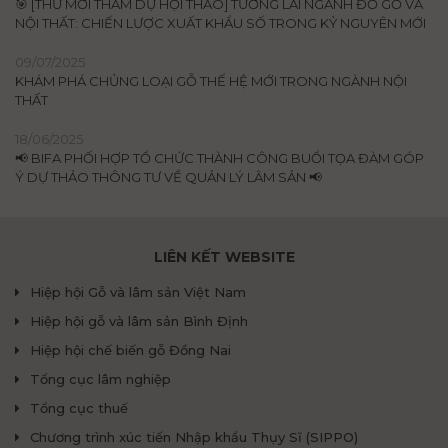
🎯 [THƯ MỜI THAM DỰ HỘI THẢO] TƯƠNG LAI NGÀNH ĐỒ GỖ VÀ
NỘI THẤT: CHIẾN LƯỢC XUẤT KHẨU SỐ TRONG KỶ NGUYÊN MỚI
09/07/2025
KHÁM PHÁ CHỦNG LOẠI GỖ THẾ HỆ MỚI TRONG NGÀNH NỘI
THẤT
18/06/2025
📢 BIFA PHỐI HỢP TỔ CHỨC THÀNH CÔNG BUỔI TỌA ĐÀM GÓP
Ý DỰ THẢO THÔNG TƯ VỀ QUẢN LÝ LÂM SẢN 📢
LIÊN KẾT WEBSITE
Hiệp hội Gỗ và lâm sản Việt Nam
Hiệp hội gỗ và lâm sản Bình Định
Hiệp hội chế biến gỗ Đồng Nai
Tổng cục lâm nghiệp
Tổng cục thuế
Chương trình xúc tiến Nhập khẩu Thụy Sĩ (SIPPO)