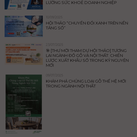
LƯỜNG SỨC KHOẺ DOANH NGHIỆP
10/09/2025
HỘI THẢO “CHUYỂN ĐỔI XANH TRÊN NỀN
TẢNG SỐ”
23/07/2025
🎯 [THƯ MỜI THAM DỰ HỘI THẢO] TƯƠNG
LAI NGÀNH ĐỒ GỖ VÀ NỘI THẤT: CHIẾN
LƯỢC XUẤT KHẨU SỐ TRONG KỶ NGUYÊN
MỚI
09/07/2025
KHÁM PHÁ CHỦNG LOẠI GỖ THẾ HỆ MỚI
TRONG NGÀNH NỘI THẤT