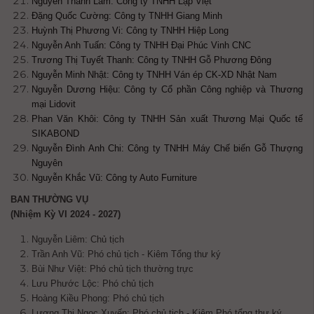
Nguyễn Thanh Lam: Công ty TNHH Lập Việt
Đặng Quốc Cường: Công ty TNHH Giang Minh
Huỳnh Thị Phương Vi: Công ty TNHH Hiệp Long
Nguyễn Anh Tuấn: Công ty TNHH Đại Phúc Vinh CNC
Trương Thị Tuyết Thanh: Công ty TNHH Gỗ Phương Đông
Nguyễn Minh Nhật: Công ty TNHH Ván ép CK-XD Nhật Nam
Nguyễn Dương Hiệu: Công ty Cổ phần Công nghiệp và Thương
mại Lidovit
Phan Văn Khôi: Công ty TNHH Sản xuất Thương Mại Quốc tế
SIKABOND
Nguyễn Đình Anh Chi: Công ty TNHH Máy Chế biến Gỗ Thượng
Nguyên
Nguyễn Khắc Vũ: Công ty Auto Furniture
BAN THƯỜNG VỤ
(Nhiệm Kỳ VI 2024 - 2027)
Nguyễn Liêm: Chủ tịch
Trần Anh Vũ: Phó chủ tịch - Kiêm Tổng thư ký
Bùi Như Việt: Phó chủ tịch
thường trực
Lưu Phước Lộc: Phó chủ tịch
Hoàng Kiều Phong: Phó chủ tịch
Lương Thị Ngọc Xuyến:
Phó chủ tịch - Kiêm Phó tổng thư ký