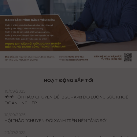
HOẠT ĐỘNG SẮP TỚI
10/09/2025
📢 📢 HỘI THẢO CHUYÊN ĐỀ: BSC - KPIs ĐO LƯỜNG SỨC KHOẺ
DOANH NGHIỆP
10/09/2025
HỘI THẢO “CHUYỂN ĐỔI XANH TRÊN NỀN TẢNG SỐ”
23/07/2025