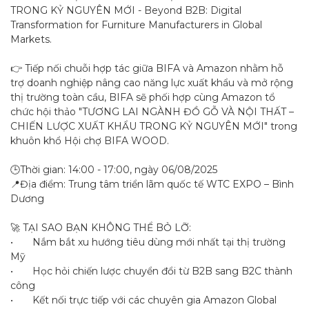
TRONG KỶ NGUYÊN MỚI - Beyond B2B: Digital
Transformation for Furniture Manufacturers in Global
Markets.
👉 Tiếp nối chuỗi hợp tác giữa BIFA và Amazon nhằm hỗ
trợ doanh nghiệp nâng cao năng lực xuất khẩu và mở rộng
thị trường toàn cầu, BIFA sẽ phối hợp cùng Amazon tổ
chức hội thảo "TƯƠNG LAI NGÀNH ĐỒ GỖ VÀ NỘI THẤT –
CHIẾN LƯỢC XUẤT KHẨU TRONG KỶ NGUYÊN MỚI" trong
khuôn khổ Hội chợ BIFA WOOD.
🕒Thời gian: 14:00 - 17:00, ngày 06/08/2025
📍Địa điểm: Trung tâm triển lãm quốc tế WTC EXPO – Bình
Dương
🚀 TẠI SAO BẠN KHÔNG THỂ BỎ LỠ:
•
Nắm bắt xu hướng tiêu dùng mới nhất tại thị trường
Mỹ
•
Học hỏi chiến lược chuyển đổi từ B2B sang B2C thành
công
•
Kết nối trực tiếp với các chuyên gia Amazon Global