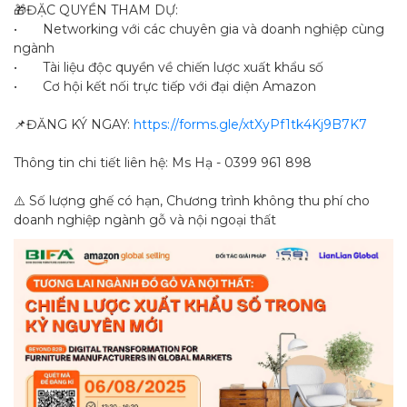
🎁ĐẶC QUYỀN THAM DỰ:
•
Networking với các chuyên gia và doanh nghiệp cùng
ngành
•
Tài liệu độc quyền về chiến lược xuất khẩu số
•
Cơ hội kết nối trực tiếp với đại diện Amazon
📌ĐĂNG KÝ NGAY:
https://forms.gle/xtXyPf1tk4Kj9B7K7
Thông tin chi tiết liên hệ: Ms Hạ - 0399 961 898
⚠️ Số lượng ghế có hạn, Chương trình không thu phí cho
doanh nghiệp ngành gỗ và nội ngoại thất