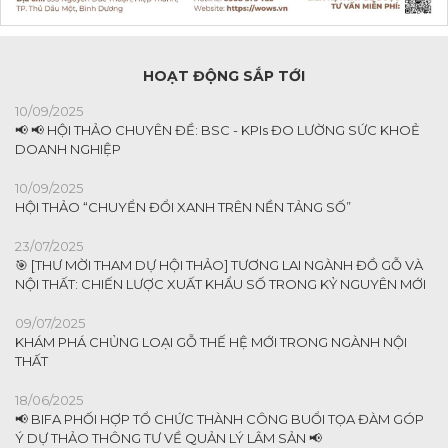
HOẠT ĐỘNG SẮP TỚI
10/09/2025
📢 📢 HỘI THẢO CHUYÊN ĐỀ: BSC - KPIs ĐO LƯỜNG SỨC KHOẺ
DOANH NGHIỆP
10/09/2025
HỘI THẢO “CHUYỂN ĐỔI XANH TRÊN NỀN TẢNG SỐ”
23/07/2025
🎯 [THƯ MỜI THAM DỰ HỘI THẢO] TƯƠNG LAI NGÀNH ĐỒ GỖ VÀ
NỘI THẤT: CHIẾN LƯỢC XUẤT KHẨU SỐ TRONG KỶ NGUYÊN MỚI
09/07/2025
KHÁM PHÁ CHỦNG LOẠI GỖ THẾ HỆ MỚI TRONG NGÀNH NỘI
THẤT
18/06/2025
📢 BIFA PHỐI HỢP TỔ CHỨC THÀNH CÔNG BUỔI TỌA ĐÀM GÓP
Ý DỰ THẢO THÔNG TƯ VỀ QUẢN LÝ LÂM SẢN 📢