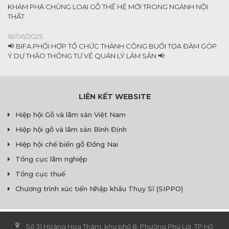
KHÁM PHÁ CHỦNG LOẠI GỖ THẾ HỆ MỚI TRONG NGÀNH NỘI
THẤT
18/06/2025
📢 BIFA PHỐI HỢP TỔ CHỨC THÀNH CÔNG BUỔI TỌA ĐÀM GÓP
Ý DỰ THẢO THÔNG TƯ VỀ QUẢN LÝ LÂM SẢN 📢
LIÊN KẾT WEBSITE
Hiệp hội Gỗ và lâm sản Việt Nam
Hiệp hội gỗ và lâm sản Bình Định
Hiệp hội chế biến gỗ Đồng Nai
Tổng cục lâm nghiệp
Tổng cục thuế
Chương trình xúc tiến Nhập khẩu Thụy Sĩ (SIPPO)
Số 31 Hoàng Hoa Thám, khu phố 8, Phường Phú Lợi, TP Hồ