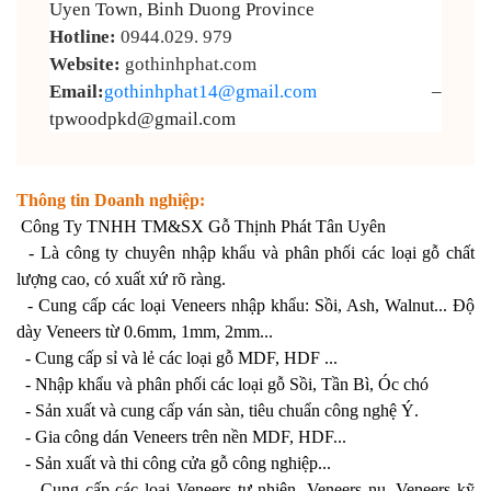
Uyen Town, Binh Duong Province
Hotline:
0944.029. 979
Website:
gothinhphat.com
Email:
gothinhphat14@gmail.com
–
tpwoodpkd@gmail.com
Thông tin Doanh nghiệp:
Công Ty TNHH TM&SX Gỗ Thịnh Phát Tân Uyên
- Là công ty chuyên nhập khẩu và phân phối các loại gỗ chất
lượng cao, có xuất xứ rõ ràng.
- Cung cấp các loại Veneers nhập khẩu: Sồi, Ash, Walnut... Độ
dày Veneers từ 0.6mm, 1mm, 2mm...
- Cung cấp sỉ và lẻ các loại gỗ MDF, HDF ...
- Nhập khẩu và phân phối các loại gỗ Sồi, Tần Bì, Óc chó
- Sản xuất và cung cấp ván sàn, tiêu chuẩn công nghệ Ý.
- Gia công dán Veneers trên nền MDF, HDF...
- Sản xuất và thi công cửa gỗ công nghiệp...
- Cung cấp các loại Veneers tự nhiên, Veneers nu, Veneers kỹ