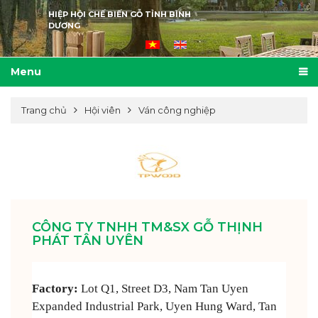
HIỆP HỘI CHẾ BIẾN GỖ TỈNH BÌNH
DƯƠNG
Menu
Trang chủ
Hội viên
Ván công nghiệp
CÔNG TY TNHH TM&SX GỖ THỊNH
PHÁT TÂN UYÊN
Factory:
Lot Q1, Street D3, Nam Tan Uyen
Expanded Industrial Park, Uyen Hung Ward, Tan