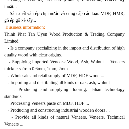
thuật...
- Sản xuất ván ép chịu nước và cung cấp các loại: MDF, HMR,
gỗ ép gỗ xẻ sấy...
Business information:
Thinh Phat Tan Uyen Wood Production & Trading Company
Limited
- Is a company specializing in the import and distribution of high
quality wood with clear origins.
- Supplying imported Veneers: Wood, Ash, Walnut ... Veneers
thickness from 0.6mm, 1mm, 2mm ...
- Wholesale and retail supply of MDF, HDF wood ...
- Importing and distributing all kinds of oak, ash, walnut
- Producing and supplying flooring, Italian technology
standards.
- Processing Veneers paste on MDF, HDF ...
- Producing and constructing industrial wooden doors ...
- Provide all kinds of natural Veneers, Veneers, Technical
Veneers ...