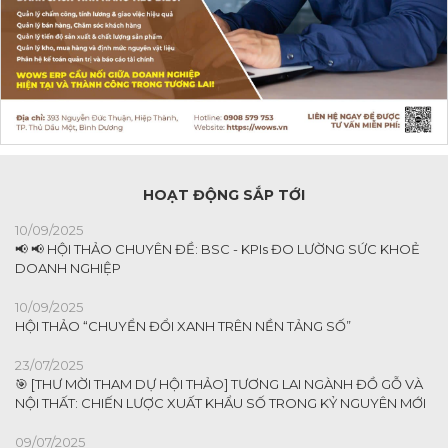
HOẠT ĐỘNG SẮP TỚI
10/09/2025
📢 📢 HỘI THẢO CHUYÊN ĐỀ: BSC - KPIs ĐO LƯỜNG SỨC KHOẺ
DOANH NGHIỆP
10/09/2025
HỘI THẢO “CHUYỂN ĐỔI XANH TRÊN NỀN TẢNG SỐ”
23/07/2025
🎯 [THƯ MỜI THAM DỰ HỘI THẢO] TƯƠNG LAI NGÀNH ĐỒ GỖ VÀ
NỘI THẤT: CHIẾN LƯỢC XUẤT KHẨU SỐ TRONG KỶ NGUYÊN MỚI
09/07/2025