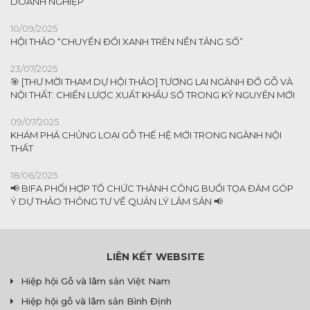
DOANH NGHIỆP
10/09/2025
HỘI THẢO “CHUYỂN ĐỔI XANH TRÊN NỀN TẢNG SỐ”
23/07/2025
🎯 [THƯ MỜI THAM DỰ HỘI THẢO] TƯƠNG LAI NGÀNH ĐỒ GỖ VÀ
NỘI THẤT: CHIẾN LƯỢC XUẤT KHẨU SỐ TRONG KỶ NGUYÊN MỚI
09/07/2025
KHÁM PHÁ CHỦNG LOẠI GỖ THẾ HỆ MỚI TRONG NGÀNH NỘI
THẤT
18/06/2025
📢 BIFA PHỐI HỢP TỔ CHỨC THÀNH CÔNG BUỔI TỌA ĐÀM GÓP
Ý DỰ THẢO THÔNG TƯ VỀ QUẢN LÝ LÂM SẢN 📢
LIÊN KẾT WEBSITE
Hiệp hội Gỗ và lâm sản Việt Nam
Hiệp hội gỗ và lâm sản Bình Định