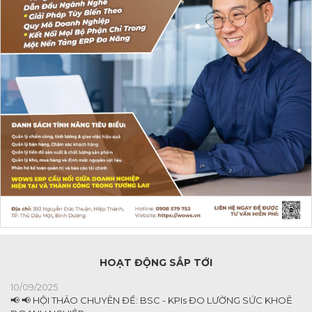
HOẠT ĐỘNG SẮP TỚI
10/09/2025
📢 📢 HỘI THẢO CHUYÊN ĐỀ: BSC - KPIs ĐO LƯỜNG SỨC KHOẺ