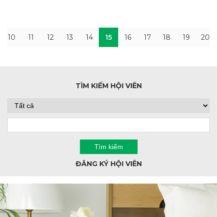
10
11
12
13
14
15
16
17
18
19
20
TÌM KIẾM HỘI VIÊN
ĐĂNG KÝ HỘI VIÊN