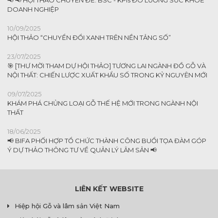
📢 📢 HỘI THẢO CHUYÊN ĐỀ: BSC - KPIs ĐO LƯỜNG SỨC KHOẺ
DOANH NGHIỆP
10/09/2025
HỘI THẢO “CHUYỂN ĐỔI XANH TRÊN NỀN TẢNG SỐ”
23/07/2025
🎯 [THƯ MỜI THAM DỰ HỘI THẢO] TƯƠNG LAI NGÀNH ĐỒ GỖ VÀ
NỘI THẤT: CHIẾN LƯỢC XUẤT KHẨU SỐ TRONG KỶ NGUYÊN MỚI
09/07/2025
KHÁM PHÁ CHỦNG LOẠI GỖ THẾ HỆ MỚI TRONG NGÀNH NỘI
THẤT
18/06/2025
📢 BIFA PHỐI HỢP TỔ CHỨC THÀNH CÔNG BUỔI TỌA ĐÀM GÓP
Ý DỰ THẢO THÔNG TƯ VỀ QUẢN LÝ LÂM SẢN 📢
LIÊN KẾT WEBSITE
Hiệp hội Gỗ và lâm sản Việt Nam