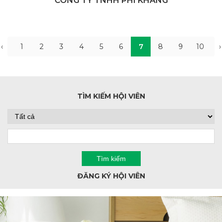
CÔNG TY TNHH PHI KHANG
‹
1
2
3
4
5
6
7
8
9
10
›
TÌM KIẾM HỘI VIÊN
ĐĂNG KÝ HỘI VIÊN