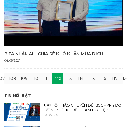
BIFA NHÂN ÁI – CHIA SẺ KHÓ KHĂN MÙA DỊCH
04/08/2021
07
108
109
110
111
112
113
114
115
116
117
12
TIN NỔI BẬT
📢 📢 HỘI THẢO CHUYÊN ĐỀ: BSC - KPIs ĐO
LƯỜNG SỨC KHOẺ DOANH NGHIỆP
10/09/2025