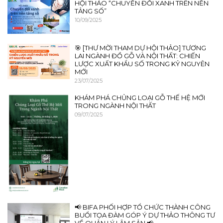
HỘI THẢO “CHUYỂN ĐỔI XANH TRÊN NỀN
TẢNG SỐ”
10/09/2025
🎯 [THƯ MỜI THAM DỰ HỘI THẢO] TƯƠNG
LAI NGÀNH ĐỒ GỖ VÀ NỘI THẤT: CHIẾN
LƯỢC XUẤT KHẨU SỐ TRONG KỶ NGUYÊN
MỚI
23/07/2025
KHÁM PHÁ CHỦNG LOẠI GỖ THẾ HỆ MỚI
TRONG NGÀNH NỘI THẤT
09/07/2025
📢 BIFA PHỐI HỢP TỔ CHỨC THÀNH CÔNG
BUỔI TỌA ĐÀM GÓP Ý DỰ THẢO THÔNG TƯ
VỀ QUẢN LÝ LÂM SẢN 📢