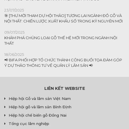
23/07/2025
🎯 [THƯ MỜI THAM DỰ HỘI THẢO] TƯƠNG LAI NGÀNH ĐỒ GỖ VÀ
NỘI THẤT: CHIẾN LƯỢC XUẤT KHẨU SỐ TRONG KỶ NGUYÊN MỚI
09/07/2025
KHÁM PHÁ CHỦNG LOẠI GỖ THẾ HỆ MỚI TRONG NGÀNH NỘI
THẤT
18/06/2025
📢 BIFA PHỐI HỢP TỔ CHỨC THÀNH CÔNG BUỔI TỌA ĐÀM GÓP
Ý DỰ THẢO THÔNG TƯ VỀ QUẢN LÝ LÂM SẢN 📢
LIÊN KẾT WEBSITE
Hiệp hội Gỗ và lâm sản Việt Nam
Hiệp hội gỗ và lâm sản Bình Định
Hiệp hội chế biến gỗ Đồng Nai
Tổng cục lâm nghiệp