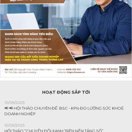
HOẠT ĐỘNG SẮP TỚI
10/09/2025
📢 📢 HỘI THẢO CHUYÊN ĐỀ: BSC - KPIs ĐO LƯỜNG SỨC KHOẺ
DOANH NGHIỆP
10/09/2025
HỘI THẢO “CHUYỂN ĐỔI XANH TRÊN NỀN TẢNG SỐ”