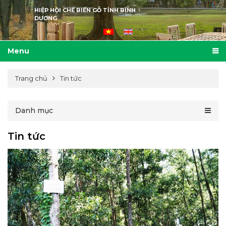
HIỆP HỘI CHẾ BIẾN GỖ TỈNH BÌNH
DƯƠNG
Menu
Trang chủ
Tin tức
Danh mục
Tin tức