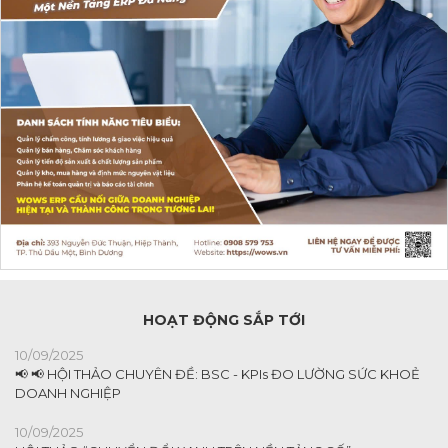
HOẠT ĐỘNG SẮP TỚI
10/09/2025
📢 📢 HỘI THẢO CHUYÊN ĐỀ: BSC - KPIs ĐO LƯỜNG SỨC KHOẺ
DOANH NGHIỆP
10/09/2025