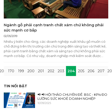
Ngành gỗ phải cạnh tranh chất xám chứ không phải
sức mạnh cơ bắp
02/05/2019
Nhiều ý kiến cho rằng, các doanh nghiệp xuất khẩu gỗ muốn có
chỗ đứng trên thị trường cần chú trọng đến sáng tạo và thiết kế,
phải cạnh tranh bằng chất xám và sáng tạo chứ không phải sức
mạnh cơ bắp. Có như vậy, doanh nghiệp mới kiểm soát được
khách hàng, không chịu nhiều sức ép về cạnh tranh trên thị
trường.
20
170
199
200
201
202
203
204
205
206
207
2
TIN NỔI BẬT
📢 📢 HỘI THẢO CHUYÊN ĐỀ: BSC - KPIs ĐO
LƯỜNG SỨC KHOẺ DOANH NGHIỆP
10/09/2025