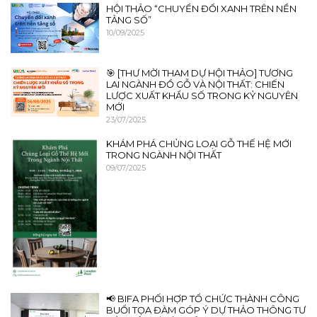
HỘI THẢO “CHUYỂN ĐỔI XANH TRÊN NỀN
TẢNG SỐ”
10/09/2025
🎯 [THƯ MỜI THAM DỰ HỘI THẢO] TƯƠNG
LAI NGÀNH ĐỒ GỖ VÀ NỘI THẤT: CHIẾN
LƯỢC XUẤT KHẨU SỐ TRONG KỶ NGUYÊN
MỚI
23/07/2025
KHÁM PHÁ CHỦNG LOẠI GỖ THẾ HỆ MỚI
TRONG NGÀNH NỘI THẤT
09/07/2025
📢 BIFA PHỐI HỢP TỔ CHỨC THÀNH CÔNG
BUỔI TỌA ĐÀM GÓP Ý DỰ THẢO THÔNG TƯ