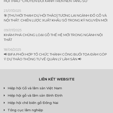
HỘI THẢO “CHUYỂN ĐỔI XANH TRÊN NỀN TẢNG SỐ”
23/07/2025
🎯 [THƯ MỜI THAM DỰ HỘI THẢO] TƯƠNG LAI NGÀNH ĐỒ GỖ VÀ
NỘI THẤT: CHIẾN LƯỢC XUẤT KHẨU SỐ TRONG KỶ NGUYÊN MỚI
09/07/2025
KHÁM PHÁ CHỦNG LOẠI GỖ THẾ HỆ MỚI TRONG NGÀNH NỘI
THẤT
18/06/2025
📢 BIFA PHỐI HỢP TỔ CHỨC THÀNH CÔNG BUỔI TỌA ĐÀM GÓP
Ý DỰ THẢO THÔNG TƯ VỀ QUẢN LÝ LÂM SẢN 📢
LIÊN KẾT WEBSITE
Hiệp hội Gỗ và lâm sản Việt Nam
Hiệp hội gỗ và lâm sản Bình Định
Hiệp hội chế biến gỗ Đồng Nai
Tổng cục lâm nghiệp