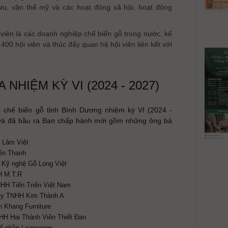
ưu, văn thể mỹ và các hoạt động xã hội, hoạt động
 viên là các doanh nghiệp chế biến gỗ trong nước, kế
400 hội viên và thúc đẩy quan hệ hội viên liên kết với
 NHIỆM KỲ VI (2024 - 2027)
i chế biến gỗ tỉnh Bình Dương nhiệm kỳ VI (2024 -
 và đã bầu ra Ban chấp hành mới gồm những ông bà
 Lâm Việt
ên Thanh
 Kỹ nghệ Gỗ Long Việt
H M.T.R
HH Tiến Triển Việt Nam
ty TNHH Kim Thành A
 Khang Furniture
HH Hai Thành Viên Thiết Đan
Cổ phần Leanwares