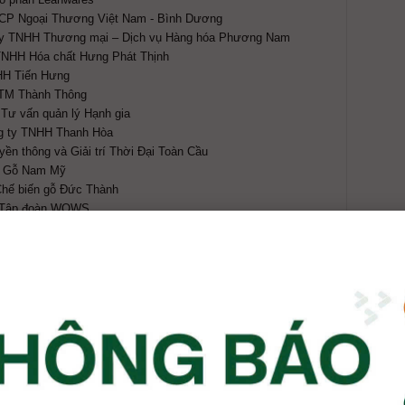
CP Ngoại Thương Việt Nam - Bình Dương
ty TNHH Thương mại – Dịch vụ Hàng hóa Phương Nam
TNHH Hóa chất Hưng Phát Thịnh
HH Tiến Hưng
 TM Thành Thông
Tư vấn quản lý Hạnh gia
g ty TNHH Thanh Hòa
ền thông và Giải trí Thời Đại Toàn Cầu
H Gỗ Nam Mỹ
Chế biến gỗ Đức Thành
n Tập đoàn WOWS
NHH Lập Việt
NHH Giang Minh
y TNHH Hiệp Long
HH Đại Phúc Vinh CNC
ng ty TNHH Gỗ Phương Đông
TNHH Ván ép CK-XD Nhật Nam
ổ phần Công nghiệp và Thương mại Lidovit
H Sản xuất Thương Mại Quốc tế SIKABOND
y TNHH Máy Chế biến Gỗ Thượng Nguyên
Furniture