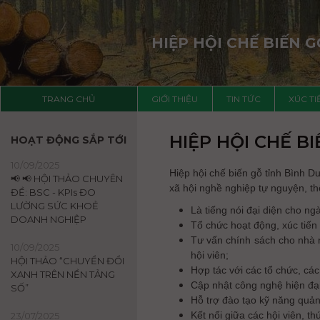
HIỆP HỘI CHẾ BIẾN 
TRANG CHỦ
GIỚI THIỆU
TIN TỨC
XÚC T
HIỆP HỘI CHẾ B
HOẠT ĐỘNG SẮP TỚI
10/09/2025
Hiệp hội chế biến gỗ tỉnh Bình 
📢 📢 HỘI THẢO CHUYÊN
xã hội nghề nghiệp tự nguyện, th
ĐỀ: BSC - KPIs ĐO
LƯỜNG SỨC KHOẺ
Là tiếng nói đại diện cho n
DOANH NGHIỆP
Tổ chức hoạt động, xúc tiến 
Tư vấn chính sách cho nhà 
10/09/2025
hội viên;
HỘI THẢO “CHUYỂN ĐỔI
Hợp tác với các tổ chức, các
XANH TRÊN NỀN TẢNG
Cập nhật công nghệ hiện đại,
SỐ”
Hỗ trợ đào tạo kỹ năng quản 
Kết nối giữa các hội viên, th
23/07/2025