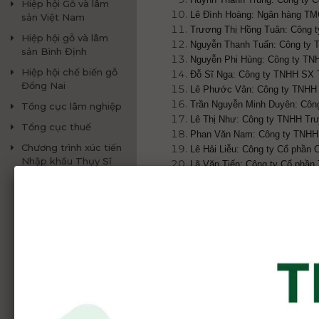
Hiệp hội Gỗ và lâm
Lê Đình Hoàng: Ngân hàng TM
sản Việt Nam
Trương Thị Hồng Tuân: Công 
Hiệp hội gỗ và lâm
Nguyễn Thanh Tuấn: Công ty 
sản Bình Định
Nguyễn Phi Hùng: Công ty TN
Hiệp hội chế biến gỗ
Đỗ Sĩ Nga: Công ty TNHH SX
Đồng Nai
Lê Phước Vân: Công ty TNHH 
Trần Nguyễn Minh Duyên: Côn
Tổng cục lâm nghiệp
Lê Thị Như: Công ty TNHH Truy
Tổng cục thuế
Phan Văn Nam: Công ty TNH
Chương trình xúc tiến
Lê Hải Liễu: Công ty Cổ phần 
Nhập khẩu Thụy Sĩ
Lã Văn Tiến: Công ty Cổ phầ
(SIPPO)
Nguyễn Thanh Lam: Công ty T
Đặng Quốc Cường: Công ty T
Huỳnh Thị Phương Vi: Công t
Nguyễn Anh Tuấn: Công ty TN
Trương Thị Tuyết Thanh: Cô
Nguyễn Minh Nhật: Công ty 
Nguyễn Dương Hiệu: Công ty C
Phan Văn Khôi: Công ty TNH
Nguyễn Đình Anh Chi: Công t
Nguyễn Khắc Vũ: Công ty Auto 