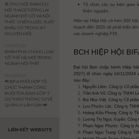
🎯 [THƯ MỜI THAM DỰ
Tổ chức các sự kiện giao l
HỘI THẢO] TƯƠNG LAI
thiện nguyện.
NGÀNH ĐỒ GỖ VÀ NỘI
Hiện tại Hiệp Hội có hơn 300 hội
THẤT: CHIẾN LƯỢC XUẤT
hoạch đến 2025 sẽ phát triển lên 
KHẨU SỐ TRONG KỶ
NGUYÊN MỚI
các doanh nghiệp FDI.
09/07/2025
BCH HIỆP HỘI BIFA
KHÁM PHÁ CHỦNG LOẠI
GỖ THẾ HỆ MỚI TRONG
NGÀNH NỘI THẤT
Đại hội Ban chấp hành Hiệp hộ
2027) tổ chức ngày 14/11/2024
18/06/2025
sau đây:
📢 BIFA PHỐI HỢP TỔ
Nguyễn Liêm: Công ty Cổ phần
CHỨC THÀNH CÔNG
BUỔI TỌA ĐÀM GÓP Ý
Trần Anh Vũ: Công ty TNHH Li
DỰ THẢO THÔNG TƯ VỀ
Bùi Như Việt: Công ty Cổ phần
QUẢN LÝ LÂM SẢN 📢
Lưu Phước Lộc: Công ty TNH
Hoàng Kiều Phong: Công ty TN
Lương Thị Ngọc Xuyến: Công 
Phạm Ngọc Phước: Công ty An
LIÊN KẾT WEBSITE
Phạm Ngọc Trung: Công ty TN
Huỳnh Thanh Trung: Công ty 