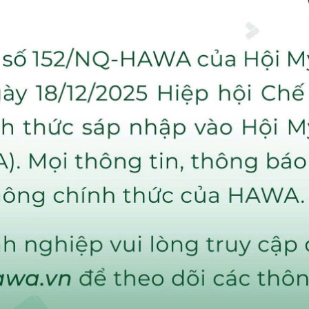
iêm Tổng thư ký
ờng trực
ch
ủ tịch - Kiêm Phó tổng thư ký
hường vụ
 chủ tịch BIFA nhiệm kỳ II & III
NHH Ván ép CK-XD Nhật Nam - Trưởng ban kiểm tra
ổ phần Công nghiệp và Thương mại Lidovit - Thành viên
 Sản xuất Thương Mại Quốc tế SIKABOND - Thành viên
y TNHH Máy Chế biến Gỗ Thượng Nguyên - Thành viên