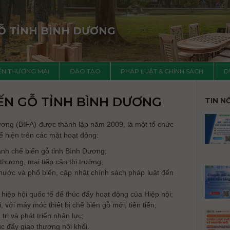
GỖ TỈNH BÌNH DƯƠNG
IẾN THƯƠNG MẠI
ĐÀO TẠO
PHÁP LUẬT & CHÍNH SÁCH
D
IẾN GỖ TỈNH BÌNH DƯƠNG
TIN N
Dương (BIFA) được thành lập năm 2009, là một tổ chức
ể hiện trên các mặt hoạt động:
gành chế biến gỗ tỉnh Bình Dương;
thương, mại tiếp cận thị trường;
nước và phổ biến, cập nhật chính sách pháp luật đến
 hiệp hội quốc tế để thúc đẩy hoạt động của Hiệp hội;
 với máy móc thiết bị chế biến gỗ mới, tiên tiến;
trị và phát triển nhân lực;
úc đẩy giao thương nội khối.