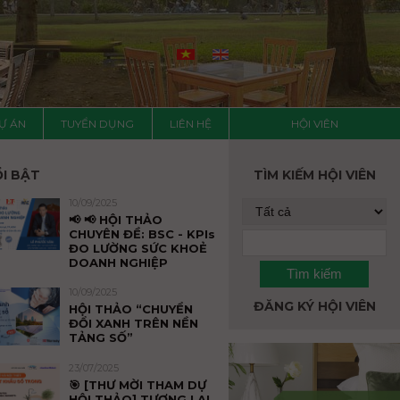
Ự ÁN
TUYỂN DỤNG
LIÊN HỆ
HỘI VIÊN
ỔI BẬT
TÌM KIẾM HỘI VIÊN
10/09/2025
📢 📢 HỘI THẢO
CHUYÊN ĐỀ: BSC - KPIs
ĐO LƯỜNG SỨC KHOẺ
DOANH NGHIỆP
10/09/2025
ĐĂNG KÝ HỘI VIÊN
HỘI THẢO “CHUYỂN
ĐỔI XANH TRÊN NỀN
TẢNG SỐ”
23/07/2025
🎯 [THƯ MỜI THAM DỰ
HỘI THẢO] TƯƠNG LAI