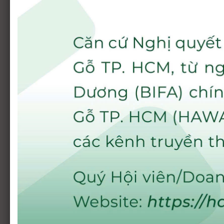
BAN THƯỜNG VỤ
(Nhiệm Kỳ VI 2024 - 2027)
Nguyễn Liêm: Chủ tịch
Trần Anh Vũ: Phó chủ tịch - K
Bùi Như Việt: Phó chủ tịch
thư
Lưu Phước Lộc: Phó chủ tịch
Hoàng Kiều Phong: Phó chủ tị
Lương Thị Ngọc Xuyến:
Phó ch
Phạm Ngọc Phước: UV Ban t
BAN CỐ VẤN
Ông Huỳnh Quang Thanh - Nguyên
BAN KIỂM TRA
(Nhiệm Kỳ VI 2024 - 2027)
Nguyễn Minh Nhật: Công ty T
Nguyễn Dương Hiệu: Công ty C
Phan Văn Khôi: Công ty TNHH
Nguyễn Đình Anh Chi: Công t