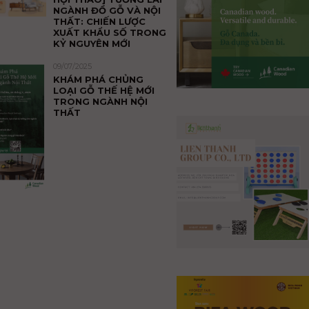
NGÀNH ĐỒ GỖ VÀ NỘI
THẤT: CHIẾN LƯỢC
XUẤT KHẨU SỐ TRONG
KỶ NGUYÊN MỚI
09/07/2025
KHÁM PHÁ CHỦNG
LOẠI GỖ THẾ HỆ MỚI
TRONG NGÀNH NỘI
THẤT