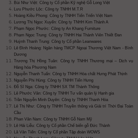
Bùi Như Việt: Công ty Cổ phần Kỹ nghệ Gỗ Long Việt
Lưu Phước Lộc: Công ty TNHH M.T.R
Hoàng Kiều Phong: Công ty TNHH Tiến Triển Việt Nam
Lương Thị Ngọc Xuyến: Công ty TNHH Kim Thành A
Phạm Ngọc Phước: Công ty An Khang Furniture
Phạm Ngọc Trung: Công ty TNHH Hai Thành Viên Thiết Đan
Huỳnh Thanh Trung: Công ty Cổ phần Leanwares
Lê Đình Hoàng: Ngân hàng TMCP Ngoại Thương Việt Nam - Bình
Dương
Trương Thị Hồng Tuân: Công ty TNHH Thương mại – Dịch vụ
Hàng hóa Phương Nam
Nguyễn Thanh Tuấn: Công ty TNHH Hóa chất Hưng Phát Thịnh
Nguyễn Phi Hùng: Công ty TNHH Tiến Hưng
Đỗ Sĩ Nga: Công ty TNHH SX TM Thành Thông
Lê Phước Vân: Công ty TNHH Tư vấn quản lý Hạnh gia
Trần Nguyễn Minh Duyên: Công ty TNHH Thanh Hòa
Lê Thị Như: Công ty TNHH Truyền thông và Giải trí Thời Đại Toàn
Cầu
Phan Văn Nam: Công ty TNHH Gỗ Nam Mỹ
Lê Hải Liễu: Công ty Cổ phần Chế biến gỗ Đức Thành
Lã Văn Tiến: Công ty Cổ phần Tập đoàn WOWS