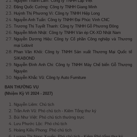
Nguyễn Thanh Lam: Công ty TNHH Lập Việt
Đặng Quốc Cường: Công ty TNHH Giang Minh
Huỳnh Thị Phương Vi: Công ty TNHH Hiệp Long
Nguyễn Anh Tuấn: Công ty TNHH Đại Phúc Vinh CNC
Trương Thị Tuyết Thanh: Công ty TNHH Gỗ Phương Đông
Nguyễn Minh Nhật: Công ty TNHH Ván ép CK-XD Nhật Nam
Nguyễn Dương Hiệu: Công ty Cổ phần Công nghiệp và Thương
mại Lidovit
Phan Văn Khôi: Công ty TNHH Sản xuất Thương Mại Quốc tế
SIKABOND
Nguyễn Đình Anh Chi: Công ty TNHH Máy Chế biến Gỗ Thượng
Nguyên
Nguyễn Khắc Vũ: Công ty Auto Furniture
BAN THƯỜNG VỤ
(Nhiệm Kỳ VI 2024 - 2027)
Nguyễn Liêm: Chủ tịch
Trần Anh Vũ: Phó chủ tịch - Kiêm Tổng thư ký
Bùi Như Việt: Phó chủ tịch
thường trực
Lưu Phước Lộc: Phó chủ tịch
Hoàng Kiều Phong: Phó chủ tịch
Lương Thị Ngọc Xuyến:
Phó chủ tịch - Kiêm Phó tổng thư ký