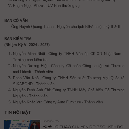
Phạm Ngọc Phước: UV Ban thường vụ
BAN CỐ VẤN
Ông Huỳnh Quang Thanh - Nguyên chủ tịch BIFA nhiệm kỳ II & III
BAN KIỂM TRA
(Nhiệm Kỳ VI 2024 - 2027)
Nguyễn Minh Nhật: Công ty TNHH Ván ép CK-XD Nhật Nam -
Trưởng ban kiểm tra
Nguyễn Dương Hiệu: Công ty Cổ phần Công nghiệp và Thương
mại Lidovit - Thành viên
Phan Văn Khôi: Công ty TNHH Sản xuất Thương Mại Quốc tế
SIKABOND - Thành viên
Nguyễn Đình Anh Chi: Công ty TNHH Máy Chế biến Gỗ Thượng
Nguyên - Thành viên
Nguyễn Khắc Vũ: Công ty Auto Furniture - Thành viên
TIN NỔI BẬT
10/09/2025
📢 📢 HỘI THẢO CHUYÊN ĐỀ: BSC - KPIs ĐO