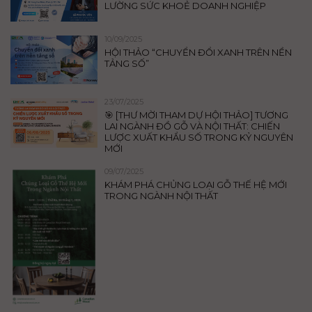
LƯỜNG SỨC KHOẺ DOANH NGHIỆP
10/09/2025
HỘI THẢO “CHUYỂN ĐỔI XANH TRÊN NỀN
TẢNG SỐ”
23/07/2025
🎯 [THƯ MỜI THAM DỰ HỘI THẢO] TƯƠNG
LAI NGÀNH ĐỒ GỖ VÀ NỘI THẤT: CHIẾN
LƯỢC XUẤT KHẨU SỐ TRONG KỶ NGUYÊN
MỚI
09/07/2025
KHÁM PHÁ CHỦNG LOẠI GỖ THẾ HỆ MỚI
TRONG NGÀNH NỘI THẤT