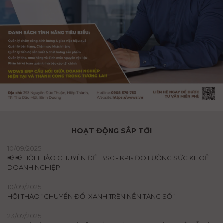
HOẠT ĐỘNG SẮP TỚI
10/09/2025
📢 📢 HỘI THẢO CHUYÊN ĐỀ: BSC - KPIs ĐO LƯỜNG SỨC KHOẺ
DOANH NGHIỆP
10/09/2025
HỘI THẢO “CHUYỂN ĐỔI XANH TRÊN NỀN TẢNG SỐ”
23/07/2025