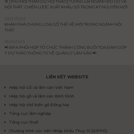
🎯 [THƯ MỜI THAM DỰ HỘI THẢO] TƯƠNG LAI NGÀNH ĐỒ GỖ VÀ
NỘI THẤT: CHIẾN LƯỢC XUẤT KHẨU SỐ TRONG KỶ NGUYÊN MỚI
09/07/2025
KHÁM PHÁ CHỦNG LOẠI GỖ THẾ HỆ MỚI TRONG NGÀNH NỘI
THẤT
18/06/2025
📢 BIFA PHỐI HỢP TỔ CHỨC THÀNH CÔNG BUỔI TỌA ĐÀM GÓP
Ý DỰ THẢO THÔNG TƯ VỀ QUẢN LÝ LÂM SẢN 📢
LIÊN KẾT WEBSITE
Hiệp hội Gỗ và lâm sản Việt Nam
Hiệp hội gỗ và lâm sản Bình Định
Hiệp hội chế biến gỗ Đồng Nai
Tổng cục lâm nghiệp
Tổng cục thuế
Chương trình xúc tiến Nhập khẩu Thụy Sĩ (SIPPO)