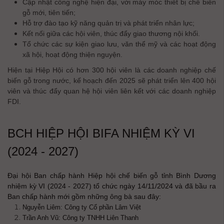
Cập nhật công nghệ hiện đại, với máy móc thiết bị chế biến
gỗ mới, tiên tiến;
Hỗ trợ đào tạo kỹ năng quản trị và phát triển nhân lực;
Kết nối giữa các hội viên, thúc đẩy giao thương nội khối.
Tổ chức các sự kiện giao lưu, văn thể mỹ và các hoạt động
xã hội, hoạt động thiện nguyện.
Hiện tại Hiệp Hội có hơn 300 hội viên là các doanh nghiệp chế
biến gỗ trong nước, kế hoạch đến 2025 sẽ phát triển lên 400 hội
viên và thúc đẩy quan hệ hội viên liên kết với các doanh nghiệp
FDI.
BCH HIỆP HỘI BIFA NHIỆM KỲ VI
(2024 - 2027)
Đại hội Ban chấp hành Hiệp hội chế biến gỗ tỉnh Bình Dương
nhiệm kỳ VI (2024 - 2027) tổ chức ngày 14/11/2024 và đã bầu ra
Ban chấp hành mới gồm những ông bà sau đây:
Nguyễn Liêm: Công ty Cổ phần Lâm Việt
Trần Anh Vũ: Công ty TNHH Liên Thanh