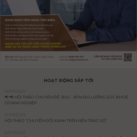
HOẠT ĐỘNG SẮP TỚI
10/09/2025
📢 📢 HỘI THẢO CHUYÊN ĐỀ: BSC - KPIs ĐO LƯỜNG SỨC KHOẺ
DOANH NGHIỆP
10/09/2025
HỘI THẢO “CHUYỂN ĐỔI XANH TRÊN NỀN TẢNG SỐ”
23/07/2025