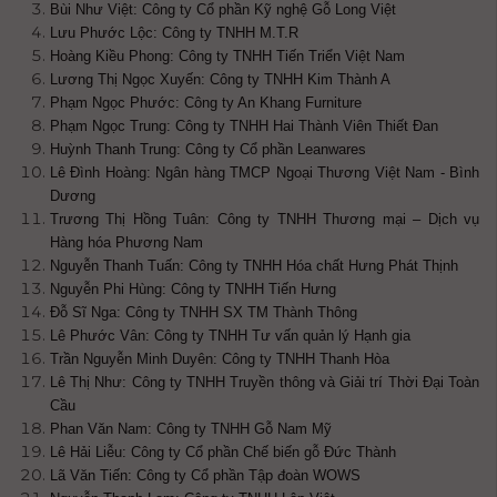
Bùi Như Việt: Công ty Cổ phần Kỹ nghệ Gỗ Long Việt
Lưu Phước Lộc: Công ty TNHH M.T.R
Hoàng Kiều Phong: Công ty TNHH Tiến Triển Việt Nam
Lương Thị Ngọc Xuyến: Công ty TNHH Kim Thành A
Phạm Ngọc Phước: Công ty An Khang Furniture
Phạm Ngọc Trung: Công ty TNHH Hai Thành Viên Thiết Đan
Huỳnh Thanh Trung: Công ty Cổ phần Leanwares
Lê Đình Hoàng: Ngân hàng TMCP Ngoại Thương Việt Nam - Bình
Dương
Trương Thị Hồng Tuân: Công ty TNHH Thương mại – Dịch vụ
Hàng hóa Phương Nam
Nguyễn Thanh Tuấn: Công ty TNHH Hóa chất Hưng Phát Thịnh
Nguyễn Phi Hùng: Công ty TNHH Tiến Hưng
Đỗ Sĩ Nga: Công ty TNHH SX TM Thành Thông
Lê Phước Vân: Công ty TNHH Tư vấn quản lý Hạnh gia
Trần Nguyễn Minh Duyên: Công ty TNHH Thanh Hòa
Lê Thị Như: Công ty TNHH Truyền thông và Giải trí Thời Đại Toàn
Cầu
Phan Văn Nam: Công ty TNHH Gỗ Nam Mỹ
Lê Hải Liễu: Công ty Cổ phần Chế biến gỗ Đức Thành
Lã Văn Tiến: Công ty Cổ phần Tập đoàn WOWS