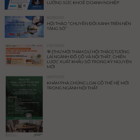
LƯỜNG SỨC KHOẺ DOANH NGHIỆP
10/09/2025
HỘI THẢO “CHUYỂN ĐỔI XANH TRÊN NỀN
TẢNG SỐ”
23/07/2025
🎯 [THƯ MỜI THAM DỰ HỘI THẢO] TƯƠNG
LAI NGÀNH ĐỒ GỖ VÀ NỘI THẤT: CHIẾN
LƯỢC XUẤT KHẨU SỐ TRONG KỶ NGUYÊN
MỚI
09/07/2025
KHÁM PHÁ CHỦNG LOẠI GỖ THẾ HỆ MỚI
TRONG NGÀNH NỘI THẤT