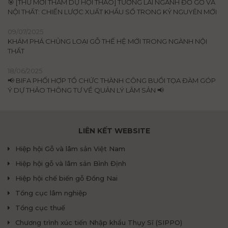
🎯 [THƯ MỜI THAM DỰ HỘI THẢO] TƯƠNG LAI NGÀNH ĐỒ GỖ VÀ
NỘI THẤT: CHIẾN LƯỢC XUẤT KHẨU SỐ TRONG KỶ NGUYÊN MỚI
09/07/2025
KHÁM PHÁ CHỦNG LOẠI GỖ THẾ HỆ MỚI TRONG NGÀNH NỘI
THẤT
18/06/2025
📢 BIFA PHỐI HỢP TỔ CHỨC THÀNH CÔNG BUỔI TỌA ĐÀM GÓP
Ý DỰ THẢO THÔNG TƯ VỀ QUẢN LÝ LÂM SẢN 📢
LIÊN KẾT WEBSITE
Hiệp hội Gỗ và lâm sản Việt Nam
Hiệp hội gỗ và lâm sản Bình Định
Hiệp hội chế biến gỗ Đồng Nai
Tổng cục lâm nghiệp
Tổng cục thuế
Chương trình xúc tiến Nhập khẩu Thụy Sĩ (SIPPO)