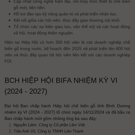
Cập nhật công nghệ hiện đại, với máy móc thiết bị chế biến
gỗ mới, tiên tiến;
Hỗ trợ đào tạo kỹ năng quản trị và phát triển nhân lực;
Kết nối giữa các hội viên, thúc đẩy giao thương nội khối.
Tổ chức các sự kiện giao lưu, văn thể mỹ và các hoạt động
xã hội, hoạt động thiện nguyện.
Hiện tại Hiệp Hội có hơn 300 hội viên là các doanh nghiệp chế
biến gỗ trong nước, kế hoạch đến 2025 sẽ phát triển lên 400 hội
viên và thúc đẩy quan hệ hội viên liên kết với các doanh nghiệp
FDI.
BCH HIỆP HỘI BIFA NHIỆM KỲ VI
(2024 - 2027)
Đại hội Ban chấp hành Hiệp hội chế biến gỗ tỉnh Bình Dương
nhiệm kỳ VI (2024 - 2027) tổ chức ngày 14/11/2024 và đã bầu ra
Ban chấp hành mới gồm những ông bà sau đây:
Nguyễn Liêm: Công ty Cổ phần Lâm Việt
Trần Anh Vũ: Công ty TNHH Liên Thanh