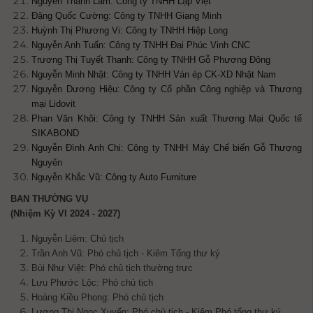
Nguyễn Thanh Lam: Công ty TNHH Lập Việt
Đặng Quốc Cường: Công ty TNHH Giang Minh
Huỳnh Thị Phương Vi: Công ty TNHH Hiệp Long
Nguyễn Anh Tuấn: Công ty TNHH Đại Phúc Vinh CNC
Trương Thị Tuyết Thanh: Công ty TNHH Gỗ Phương Đông
Nguyễn Minh Nhật: Công ty TNHH Ván ép CK-XD Nhật Nam
Nguyễn Dương Hiệu: Công ty Cổ phần Công nghiệp và Thương
mại Lidovit
Phan Văn Khôi: Công ty TNHH Sản xuất Thương Mại Quốc tế
SIKABOND
Nguyễn Đình Anh Chi: Công ty TNHH Máy Chế biến Gỗ Thượng
Nguyên
Nguyễn Khắc Vũ: Công ty Auto Furniture
BAN THƯỜNG VỤ
(Nhiệm Kỳ VI 2024 - 2027)
Nguyễn Liêm: Chủ tịch
Trần Anh Vũ: Phó chủ tịch - Kiêm Tổng thư ký
Bùi Như Việt: Phó chủ tịch
thường trực
Lưu Phước Lộc: Phó chủ tịch
Hoàng Kiều Phong: Phó chủ tịch
Lương Thị Ngọc Xuyến:
Phó chủ tịch - Kiêm Phó tổng thư ký