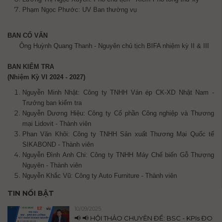
Phạm Ngọc Phước: UV Ban thường vụ
BAN CỐ VẤN
Ông Huỳnh Quang Thanh - Nguyên chủ tịch BIFA nhiệm kỳ II & III
BAN KIỂM TRA
(Nhiệm Kỳ VI 2024 - 2027)
Nguyễn Minh Nhật: Công ty TNHH Ván ép CK-XD Nhật Nam -
Trưởng ban kiểm tra
Nguyễn Dương Hiệu: Công ty Cổ phần Công nghiệp và Thương
mại Lidovit - Thành viên
Phan Văn Khôi: Công ty TNHH Sản xuất Thương Mại Quốc tế
SIKABOND - Thành viên
Nguyễn Đình Anh Chi: Công ty TNHH Máy Chế biến Gỗ Thượng
Nguyên - Thành viên
Nguyễn Khắc Vũ: Công ty Auto Furniture - Thành viên
TIN NỔI BẬT
10/09/2025
📢 📢 HỘI THẢO CHUYÊN ĐỀ: BSC - KPIs ĐO