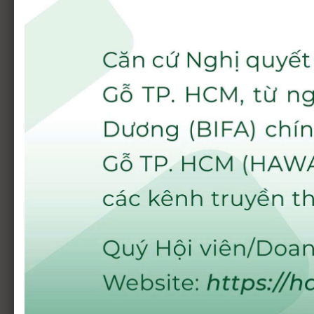
BAN THƯỜNG VỤ
(Nhiệm Kỳ VI 2024 - 2027)
Nguyễn Liêm: Chủ tịch
Trần Anh Vũ: Phó chủ tịch - K
Bùi Như Việt: Phó chủ tịch
thư
Lưu Phước Lộc: Phó chủ tịch
Hoàng Kiều Phong: Phó chủ tị
Lương Thị Ngọc Xuyến:
Phó ch
Phạm Ngọc Phước: UV Ban t
BAN CỐ VẤN
Ông Huỳnh Quang Thanh - Nguyên
BAN KIỂM TRA
(Nhiệm Kỳ VI 2024 - 2027)
Nguyễn Minh Nhật: Công ty T
Nguyễn Dương Hiệu: Công ty C
Phan Văn Khôi: Công ty TNHH
Nguyễn Đình Anh Chi: Công t