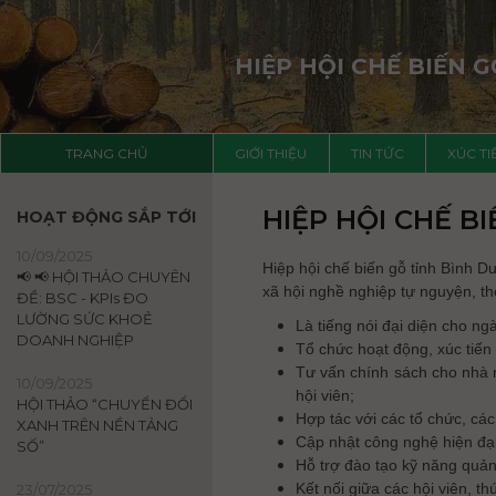
HIỆP HỘI CHẾ BIẾN 
TRANG CHỦ
GIỚI THIỆU
TIN TỨC
XÚC T
HIỆP HỘI CHẾ B
HOẠT ĐỘNG SẮP TỚI
10/09/2025
Hiệp hội chế biến gỗ tỉnh Bình 
📢 📢 HỘI THẢO CHUYÊN
xã hội nghề nghiệp tự nguyện, th
ĐỀ: BSC - KPIs ĐO
LƯỜNG SỨC KHOẺ
Là tiếng nói đại diện cho n
DOANH NGHIỆP
Tổ chức hoạt động, xúc tiến 
Tư vấn chính sách cho nhà 
10/09/2025
hội viên;
HỘI THẢO “CHUYỂN ĐỔI
Hợp tác với các tổ chức, các
XANH TRÊN NỀN TẢNG
Cập nhật công nghệ hiện đại,
SỐ”
Hỗ trợ đào tạo kỹ năng quản 
Kết nối giữa các hội viên, th
23/07/2025