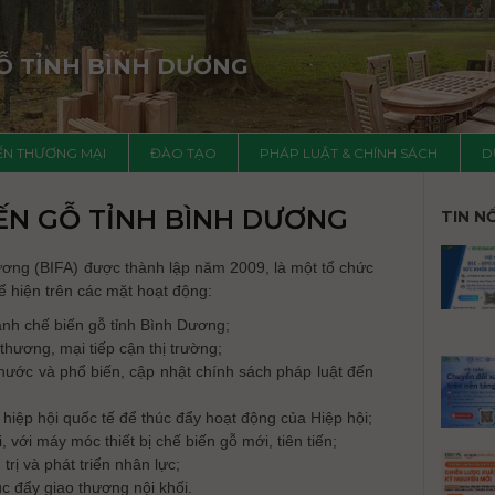
GỖ TỈNH BÌNH DƯƠNG
IẾN THƯƠNG MẠI
ĐÀO TẠO
PHÁP LUẬT & CHÍNH SÁCH
D
IẾN GỖ TỈNH BÌNH DƯƠNG
TIN N
Dương (BIFA) được thành lập năm 2009, là một tổ chức
ể hiện trên các mặt hoạt động:
gành chế biến gỗ tỉnh Bình Dương;
thương, mại tiếp cận thị trường;
nước và phổ biến, cập nhật chính sách pháp luật đến
 hiệp hội quốc tế để thúc đẩy hoạt động của Hiệp hội;
 với máy móc thiết bị chế biến gỗ mới, tiên tiến;
trị và phát triển nhân lực;
úc đẩy giao thương nội khối.