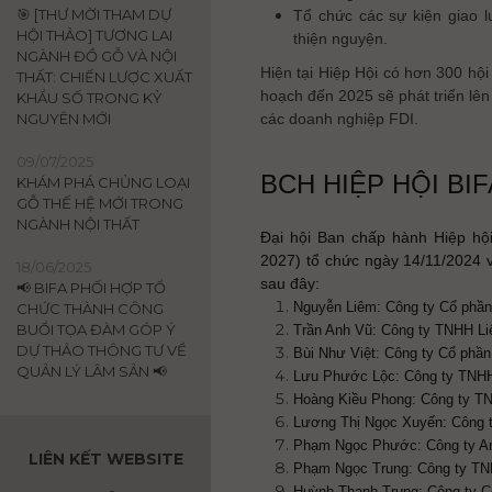
🎯 [THƯ MỜI THAM DỰ
Tổ chức các sự kiện giao l
HỘI THẢO] TƯƠNG LAI
thiện nguyện.
NGÀNH ĐỒ GỖ VÀ NỘI
Hiện tại Hiệp Hội có hơn 300 hội
THẤT: CHIẾN LƯỢC XUẤT
hoạch đến 2025 sẽ phát triển lên 
KHẨU SỐ TRONG KỶ
NGUYÊN MỚI
các doanh nghiệp FDI.
09/07/2025
BCH HIỆP HỘI BIFA
KHÁM PHÁ CHỦNG LOẠI
GỖ THẾ HỆ MỚI TRONG
NGÀNH NỘI THẤT
Đại hội Ban chấp hành Hiệp hộ
2027) tổ chức ngày 14/11/2024
18/06/2025
sau đây:
📢 BIFA PHỐI HỢP TỔ
Nguyễn Liêm: Công ty Cổ phần
CHỨC THÀNH CÔNG
BUỔI TỌA ĐÀM GÓP Ý
Trần Anh Vũ: Công ty TNHH Li
DỰ THẢO THÔNG TƯ VỀ
Bùi Như Việt: Công ty Cổ phần
QUẢN LÝ LÂM SẢN 📢
Lưu Phước Lộc: Công ty TNH
Hoàng Kiều Phong: Công ty TN
Lương Thị Ngọc Xuyến: Công 
Phạm Ngọc Phước: Công ty An
LIÊN KẾT WEBSITE
Phạm Ngọc Trung: Công ty TN
Huỳnh Thanh Trung: Công ty 