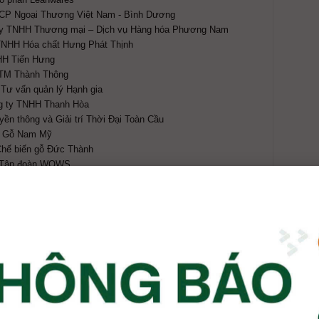
CP Ngoại Thương Việt Nam - Bình Dương
ty TNHH Thương mại – Dịch vụ Hàng hóa Phương Nam
TNHH Hóa chất Hưng Phát Thịnh
HH Tiến Hưng
 TM Thành Thông
Tư vấn quản lý Hạnh gia
g ty TNHH Thanh Hòa
ền thông và Giải trí Thời Đại Toàn Cầu
H Gỗ Nam Mỹ
Chế biến gỗ Đức Thành
n Tập đoàn WOWS
NHH Lập Việt
NHH Giang Minh
y TNHH Hiệp Long
HH Đại Phúc Vinh CNC
ng ty TNHH Gỗ Phương Đông
TNHH Ván ép CK-XD Nhật Nam
ổ phần Công nghiệp và Thương mại Lidovit
H Sản xuất Thương Mại Quốc tế SIKABOND
y TNHH Máy Chế biến Gỗ Thượng Nguyên
Furniture