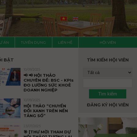
Ự ÁN
TUYỂN DỤNG
LIÊN HỆ
HỘI VIÊN
ỔI BẬT
TÌM KIẾM HỘI VIÊN
10/09/2025
📢 📢 HỘI THẢO
CHUYÊN ĐỀ: BSC - KPIs
ĐO LƯỜNG SỨC KHOẺ
DOANH NGHIỆP
10/09/2025
ĐĂNG KÝ HỘI VIÊN
HỘI THẢO “CHUYỂN
ĐỔI XANH TRÊN NỀN
TẢNG SỐ”
23/07/2025
🎯 [THƯ MỜI THAM DỰ
HỘI THẢO] TƯƠNG LAI