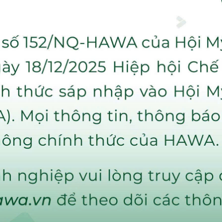
iêm Tổng thư ký
ờng trực
ch
ủ tịch - Kiêm Phó tổng thư ký
hường vụ
 chủ tịch BIFA nhiệm kỳ II & III
NHH Ván ép CK-XD Nhật Nam - Trưởng ban kiểm tra
ổ phần Công nghiệp và Thương mại Lidovit - Thành viên
 Sản xuất Thương Mại Quốc tế SIKABOND - Thành viên
y TNHH Máy Chế biến Gỗ Thượng Nguyên - Thành viên