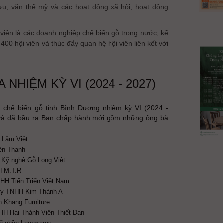
ưu, văn thể mỹ và các hoạt động xã hội, hoạt động
 viên là các doanh nghiệp chế biến gỗ trong nước, kế
400 hội viên và thúc đẩy quan hệ hội viên liên kết với
 NHIỆM KỲ VI (2024 - 2027)
i chế biến gỗ tỉnh Bình Dương nhiệm kỳ VI (2024 -
 và đã bầu ra Ban chấp hành mới gồm những ông bà
 Lâm Việt
ên Thanh
 Kỹ nghệ Gỗ Long Việt
H M.T.R
HH Tiến Triển Việt Nam
ty TNHH Kim Thành A
 Khang Furniture
HH Hai Thành Viên Thiết Đan
Cổ phần Leanwares