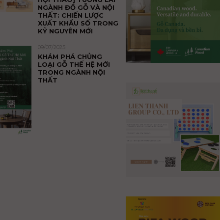
NGÀNH ĐỒ GỖ VÀ NỘI
THẤT: CHIẾN LƯỢC
XUẤT KHẨU SỐ TRONG
KỶ NGUYÊN MỚI
09/07/2025
KHÁM PHÁ CHỦNG
LOẠI GỖ THẾ HỆ MỚI
TRONG NGÀNH NỘI
THẤT