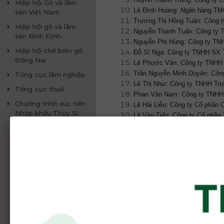
Hiệp hội Gỗ và lâm
Lê Đình Hoàng: Ngân hàng TM
sản Việt Nam
Trương Thị Hồng Tuân: Công 
Hiệp hội gỗ và lâm
Nguyễn Thanh Tuấn: Công ty 
sản Bình Định
Nguyễn Phi Hùng: Công ty TN
Hiệp hội chế biến gỗ
Đỗ Sĩ Nga: Công ty TNHH SX
Đồng Nai
Lê Phước Vân: Công ty TNHH 
Trần Nguyễn Minh Duyên: Côn
Tổng cục lâm nghiệp
Lê Thị Như: Công ty TNHH Truy
Tổng cục thuế
Phan Văn Nam: Công ty TNH
Chương trình xúc tiến
Lê Hải Liễu: Công ty Cổ phần 
Nhập khẩu Thụy Sĩ
Lã Văn Tiến: Công ty Cổ phầ
(SIPPO)
Nguyễn Thanh Lam: Công ty T
Đặng Quốc Cường: Công ty T
Huỳnh Thị Phương Vi: Công t
Nguyễn Anh Tuấn: Công ty TN
Trương Thị Tuyết Thanh: Cô
Nguyễn Minh Nhật: Công ty 
Nguyễn Dương Hiệu: Công ty C
Phan Văn Khôi: Công ty TNH
Nguyễn Đình Anh Chi: Công t
Nguyễn Khắc Vũ: Công ty Auto 