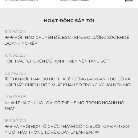
HOẠT ĐỘNG SẮP TỚI
10/09/2025
📢 📢 HỘI THẢO CHUYÊN ĐỀ: BSC - KPIs ĐO LƯỜNG SỨC KHOẺ
DOANH NGHIỆP
10/09/2025
HỘI THẢO “CHUYỂN ĐỔI XANH TRÊN NỀN TẢNG SỐ”
23/07/2025
🎯 [THƯ MỜI THAM DỰ HỘI THẢO] TƯƠNG LAI NGÀNH ĐỒ GỖ VÀ
NỘI THẤT: CHIẾN LƯỢC XUẤT KHẨU SỐ TRONG KỶ NGUYÊN MỚI
09/07/2025
KHÁM PHÁ CHỦNG LOẠI GỖ THẾ HỆ MỚI TRONG NGÀNH NỘI
THẤT
18/06/2025
📢 BIFA PHỐI HỢP TỔ CHỨC THÀNH CÔNG BUỔI TỌA ĐÀM GÓP
Ý DỰ THẢO THÔNG TƯ VỀ QUẢN LÝ LÂM SẢN 📢