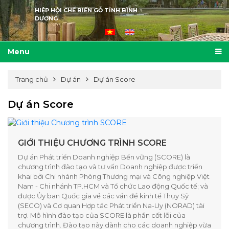
HIỆP HỘI CHẾ BIẾN GỖ TỈNH BÌNH
DƯƠNG
Menu
Trang chủ
Dự án
Dự án Score
Dự án Score
GIỚI THIỆU CHƯƠNG TRÌNH SCORE
Dự án Phát triển Doanh nghiệp Bền vững (SCORE) là
chương trình đào tạo và tư vấn Doanh nghiệp được triển
khai bởi Chi nhánh Phòng Thương mại và Công nghiệp Việt
Nam - Chi nhánh TP.HCM và Tổ chức Lao động Quốc tế; và
được Ủy ban Quốc gia về các vấn đề kinh tế Thụy Sỹ
(SECO) và Cơ quan Hợp tác Phát triển Na-Uy (NORAD) tài
trợ. Mô hình đào tạo của SCORE là phần cốt lõi của
chương trình. Đào tạo này dành cho các doanh nghiệp vừa