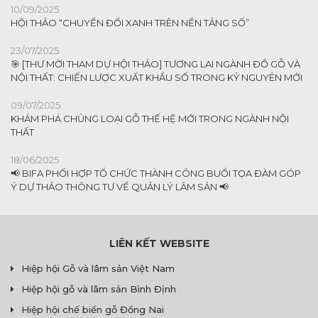
10/09/2025
HỘI THẢO “CHUYỂN ĐỔI XANH TRÊN NỀN TẢNG SỐ”
23/07/2025
🎯 [THƯ MỜI THAM DỰ HỘI THẢO] TƯƠNG LAI NGÀNH ĐỒ GỖ VÀ
NỘI THẤT: CHIẾN LƯỢC XUẤT KHẨU SỐ TRONG KỶ NGUYÊN MỚI
09/07/2025
KHÁM PHÁ CHỦNG LOẠI GỖ THẾ HỆ MỚI TRONG NGÀNH NỘI
THẤT
18/06/2025
📢 BIFA PHỐI HỢP TỔ CHỨC THÀNH CÔNG BUỔI TỌA ĐÀM GÓP
Ý DỰ THẢO THÔNG TƯ VỀ QUẢN LÝ LÂM SẢN 📢
LIÊN KẾT WEBSITE
Hiệp hội Gỗ và lâm sản Việt Nam
Hiệp hội gỗ và lâm sản Bình Định
Hiệp hội chế biến gỗ Đồng Nai