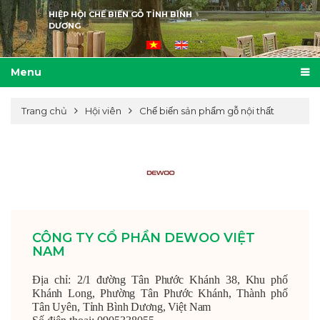
HIỆP HỘI CHẾ BIẾN GỖ TỈNH BÌNH
DƯƠNG
Menu
Trang chủ
Hội viên
Chế biến sản phẩm gỗ nội thất
CÔNG TY CỔ PHẦN DEWOO VIỆT
NAM
Địa chỉ:
2/1 đường Tân Phước Khánh 38, Khu phố
Khánh Long, Phường Tân Phước Khánh, Thành phố
Tân Uyên, Tỉnh Bình Dương, Việt Nam