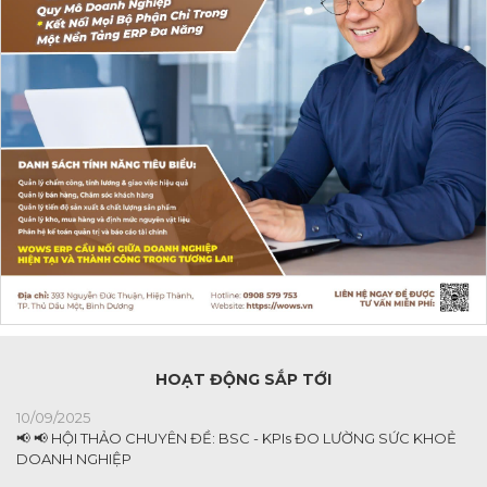
HOẠT ĐỘNG SẮP TỚI
10/09/2025
📢 📢 HỘI THẢO CHUYÊN ĐỀ: BSC - KPIs ĐO LƯỜNG SỨC KHOẺ
DOANH NGHIỆP