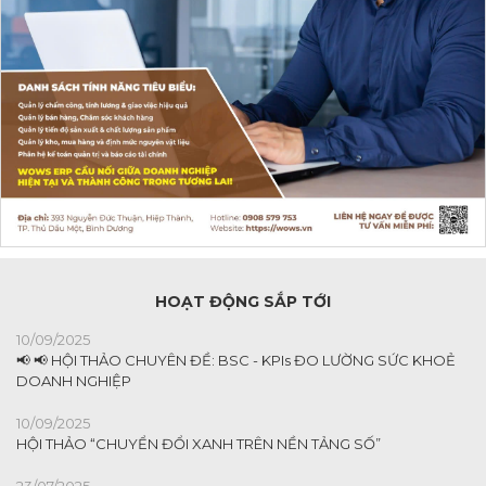
HOẠT ĐỘNG SẮP TỚI
10/09/2025
📢 📢 HỘI THẢO CHUYÊN ĐỀ: BSC - KPIs ĐO LƯỜNG SỨC KHOẺ
DOANH NGHIỆP
10/09/2025
HỘI THẢO “CHUYỂN ĐỔI XANH TRÊN NỀN TẢNG SỐ”