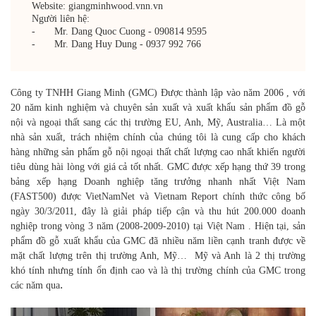
Website: giangminhwood.vnn.vn
Người liên hệ:
-
Mr. Dang Quoc Cuong - 090814 9595
-
Mr. Dang Huy Dung - 0937 992 766
Công ty TNHH Giang Minh (GMC) Được thành lập vào năm 2006 , với
20 năm kinh nghiệm và chuyên sản xuất và xuất khẩu sản phẩm đồ gỗ
nội và ngoại thất sang các thị trường EU, Anh, Mỹ, Australia… Là một
nhà sản xuất, trách nhiệm chính của chúng tôi là cung cấp cho khách
hàng những sản phẩm gỗ nội ngoại thất chất lượng cao nhất khiến người
tiêu dùng hài lòng với giá cả tốt nhất. GMC được xếp hạng thứ 39 trong
bảng xếp hạng Doanh nghiệp tăng trưởng nhanh nhất Việt Nam
(FAST500) được VietNamNet và Vietnam Report chính thức công bố
ngày 30/3/2011, đây là giải pháp tiếp cận và thu hút 200.000 doanh
nghiệp trong vòng 3 năm (2008-2009-2010) tại Việt Nam . Hiện tại, sản
phẩm đồ gỗ xuất khẩu của GMC đã nhiều năm liền cạnh tranh được về
mặt chất lượng trên thị trường Anh, Mỹ… Mỹ và Anh là 2 thị trường
khó tính nhưng tính ổn định cao và là thị trường chính của GMC trong
.
các năm qua