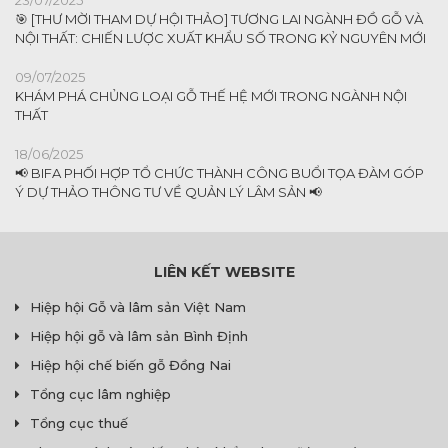
23/07/2025
🎯 [THƯ MỜI THAM DỰ HỘI THẢO] TƯƠNG LAI NGÀNH ĐỒ GỖ VÀ
NỘI THẤT: CHIẾN LƯỢC XUẤT KHẨU SỐ TRONG KỶ NGUYÊN MỚI
09/07/2025
KHÁM PHÁ CHỦNG LOẠI GỖ THẾ HỆ MỚI TRONG NGÀNH NỘI
THẤT
18/06/2025
📢 BIFA PHỐI HỢP TỔ CHỨC THÀNH CÔNG BUỔI TỌA ĐÀM GÓP
Ý DỰ THẢO THÔNG TƯ VỀ QUẢN LÝ LÂM SẢN 📢
LIÊN KẾT WEBSITE
Hiệp hội Gỗ và lâm sản Việt Nam
Hiệp hội gỗ và lâm sản Bình Định
Hiệp hội chế biến gỗ Đồng Nai
Tổng cục lâm nghiệp
Tổng cục thuế