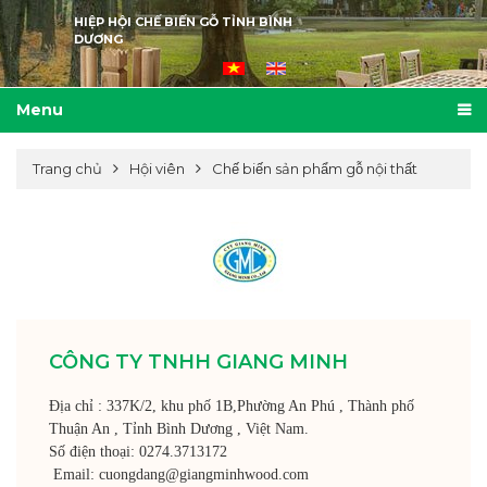
HIỆP HỘI CHẾ BIẾN GỖ TỈNH BÌNH
DƯƠNG
Menu
Trang chủ
Hội viên
Chế biến sản phẩm gỗ nội thất
CÔNG TY TNHH GIANG MINH
Địa chỉ : 337K/2, khu phố 1B,Phường An Phú , Thành phố
Thuận An , Tỉnh Bình Dương , Việt Nam.
Số điện thoại: 0274.3713172
Email: cuongdang@giangminhwood.com