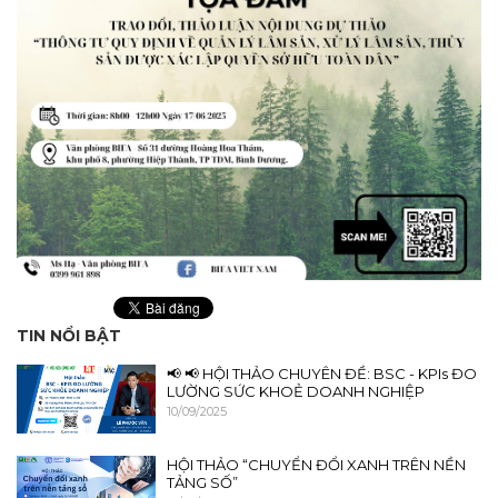
TIN NỔI BẬT
📢 📢 HỘI THẢO CHUYÊN ĐỀ: BSC - KPIs ĐO
LƯỜNG SỨC KHOẺ DOANH NGHIỆP
10/09/2025
HỘI THẢO “CHUYỂN ĐỔI XANH TRÊN NỀN
TẢNG SỐ”