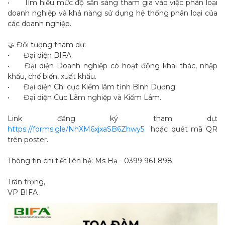
•
Tìm hiểu mức độ sẵn sàng tham gia vào việc phân loại
doanh nghiệp và khả năng sử dụng hệ thống phân loại của
các doanh nghiệp.
🤝 Đối tượng tham dự:
•
Đại diện BIFA.
•
Đại diện Doanh nghiệp có hoạt động khai thác, nhập
khẩu, chế biến, xuất khẩu.
•
Đại diện Chi cục Kiểm lâm tỉnh Bình Dương.
•
Đại diện Cục Lâm nghiệp và Kiểm Lâm.
Link đăng ký tham dự:
https://forms.gle/NhXM6xjxaSB6Zhwy5
hoặc quét mã QR
trên poster.
Thông tin chi tiết liên hệ: Ms Hạ - 0399 961 898
Trân trọng,
VP BIFA