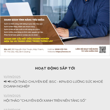
HOẠT ĐỘNG SẮP TỚI
10/09/2025
📢 📢 HỘI THẢO CHUYÊN ĐỀ: BSC - KPIs ĐO LƯỜNG SỨC KHOẺ
DOANH NGHIỆP
10/09/2025
HỘI THẢO “CHUYỂN ĐỔI XANH TRÊN NỀN TẢNG SỐ”
23/07/2025