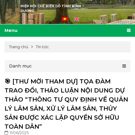
HIỆP HỘI CHẾ BIẾN GỖ TỈNH BÌNH
DƯƠNG
Menu
Trang chủ
Tin tức
Danh mục
🎯 [THƯ MỜI THAM DỰ] TỌA ĐÀM
TRAO ĐỔI, THẢO LUẬN NỘI DUNG DỰ
THẢO “THÔNG TƯ QUY ĐỊNH VỀ QUẢN
LÝ LÂM SẢN, XỬ LÝ LÂM SẢN, THỦY
SẢN ĐƯỢC XÁC LẬP QUYỀN SỞ HỮU
TOÀN DÂN”
11/06/2025