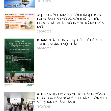
10/09/2025
🎯 [THƯ MỜI THAM DỰ HỘI THẢO] TƯƠNG
LAI NGÀNH ĐỒ GỖ VÀ NỘI THẤT: CHIẾN
LƯỢC XUẤT KHẨU SỐ TRONG KỶ NGUYÊN
MỚI
23/07/2025
KHÁM PHÁ CHỦNG LOẠI GỖ THẾ HỆ MỚI
TRONG NGÀNH NỘI THẤT
09/07/2025
📢 BIFA PHỐI HỢP TỔ CHỨC THÀNH CÔNG
BUỔI TỌA ĐÀM GÓP Ý DỰ THẢO THÔNG TƯ
VỀ QUẢN LÝ LÂM SẢN 📢
18/06/2025