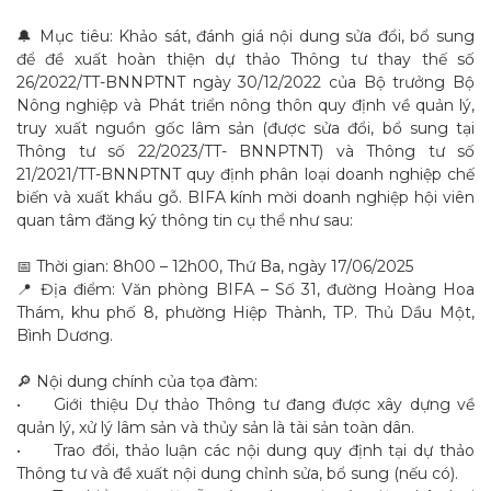
🔔 Mục tiêu: Khảo sát, đánh giá nội dung sửa đổi, bổ sung
để đề xuất hoàn thiện dự thảo Thông tư thay thế số
26/2022/TT-BNNPTNT ngày 30/12/2022 của Bộ trưởng Bộ
Nông nghiệp và Phát triển nông thôn quy định về quản lý,
truy xuất nguồn gốc lâm sản (được sửa đổi, bổ sung tại
Thông tư số 22/2023/TT- BNNPTNT) và Thông tư số
21/2021/TT-BNNPTNT quy định phân loại doanh nghiệp chế
biến và xuất khẩu gỗ. BIFA kính mời doanh nghiệp hội viên
quan tâm đăng ký thông tin cụ thể như sau:
📅 Thời gian: 8h00 – 12h00, Thứ Ba, ngày 17/06/2025
📍 Địa điểm: Văn phòng BIFA – Số 31, đường Hoàng Hoa
Thám, khu phố 8, phường Hiệp Thành, TP. Thủ Dầu Một,
Bình Dương.
🔎 Nội dung chính của tọa đàm:
•
Giới thiệu Dự thảo Thông tư đang được xây dựng về
quản lý, xử lý lâm sản và thủy sản là tài sản toàn dân.
•
Trao đổi, thảo luận các nội dung quy định tại dự thảo
Thông tư và đề xuất nội dung chỉnh sửa, bổ sung (nếu có).