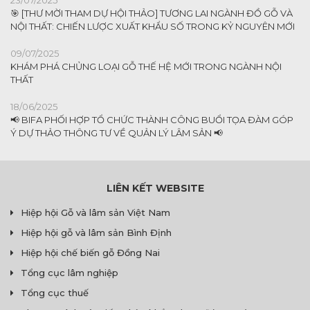
🎯 [THƯ MỜI THAM DỰ HỘI THẢO] TƯƠNG LAI NGÀNH ĐỒ GỖ VÀ
NỘI THẤT: CHIẾN LƯỢC XUẤT KHẨU SỐ TRONG KỶ NGUYÊN MỚI
09/07/2025
KHÁM PHÁ CHỦNG LOẠI GỖ THẾ HỆ MỚI TRONG NGÀNH NỘI
THẤT
18/06/2025
📢 BIFA PHỐI HỢP TỔ CHỨC THÀNH CÔNG BUỔI TỌA ĐÀM GÓP
Ý DỰ THẢO THÔNG TƯ VỀ QUẢN LÝ LÂM SẢN 📢
LIÊN KẾT WEBSITE
Hiệp hội Gỗ và lâm sản Việt Nam
Hiệp hội gỗ và lâm sản Bình Định
Hiệp hội chế biến gỗ Đồng Nai
Tổng cục lâm nghiệp
Tổng cục thuế