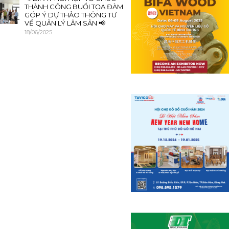
THÀNH CÔNG BUỔI TỌA ĐÀM
GÓP Ý DỰ THẢO THÔNG TƯ
VỀ QUẢN LÝ LÂM SẢN 📢
18/06/2025