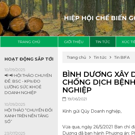
HIỆP HỘI CHẾ BIẾN 
TRANG CHỦ
GIỚI THIỆU
TIN TỨC
XÚC T
Trang chủ
Tin tức
Tin BIFA
HOẠT ĐỘNG SẮP TỚI
10/09/2025
BÌNH DƯƠNG XÂY 
📢 📢 HỘI THẢO CHUYÊN
CHỐNG DỊCH BỆNH 
ĐỀ: BSC - KPIs ĐO
LƯỜNG SỨC KHOẺ
NGHIỆP
DOANH NGHIỆP
19/06/2021
10/09/2025
HỘI THẢO “CHUYỂN ĐỔI
Kính gửi Qúy Doanh nghiệp,
XANH TRÊN NỀN TẢNG
SỐ”
Vừa qua, ngày 26/5/2021 Ban chỉ 
Dương đã ban hành Phương án: Phò
23/07/2025