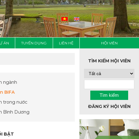
Ự ÁN
TUYỂN DỤNG
LIÊN HỆ
HỘI VIÊN
TÌM KIẾM HỘI VIÊN
in ngành
in BIFA
in trong nước
ĐĂNG KÝ HỘI VIÊN
in Bình Dương
ỔI BẬT