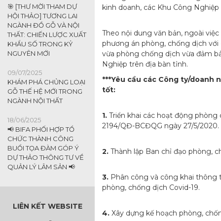
🎯 [THƯ MỜI THAM DỰ
kinh doanh, các Khu Công Nghiệp 
HỘI THẢO] TƯƠNG LAI
NGÀNH ĐỒ GỖ VÀ NỘI
Theo nội dung văn bản, ngoài việc
THẤT: CHIẾN LƯỢC XUẤT
phương án phòng, chống dịch với 
KHẨU SỐ TRONG KỶ
NGUYÊN MỚI
vừa phòng chống dịch vừa đảm bả
Nghiệp trên địa bàn tỉnh.
09/07/2025
***Yêu cầu các Công ty/doanh n
KHÁM PHÁ CHỦNG LOẠI
tốt:
GỖ THẾ HỆ MỚI TRONG
NGÀNH NỘI THẤT
1.
Triển khai các hoạt động phòng 
18/06/2025
2194/QĐ-BCĐQG ngày 27/5/2020.
📢 BIFA PHỐI HỢP TỔ
CHỨC THÀNH CÔNG
BUỔI TỌA ĐÀM GÓP Ý
2.
Thành lập Ban chỉ đạo phòng, ch
DỰ THẢO THÔNG TƯ VỀ
QUẢN LÝ LÂM SẢN 📢
3.
Phân công và công khai thông ti
phòng, chống dịch Covid-19.
LIÊN KẾT WEBSITE
4.
Xây dựng kế hoạch phòng, chống 