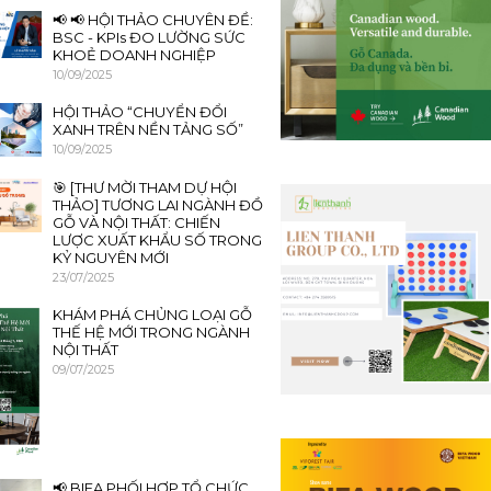
📢 📢 HỘI THẢO CHUYÊN ĐỀ:
BSC - KPIs ĐO LƯỜNG SỨC
KHOẺ DOANH NGHIỆP
10/09/2025
HỘI THẢO “CHUYỂN ĐỔI
XANH TRÊN NỀN TẢNG SỐ”
10/09/2025
🎯 [THƯ MỜI THAM DỰ HỘI
THẢO] TƯƠNG LAI NGÀNH ĐỒ
GỖ VÀ NỘI THẤT: CHIẾN
LƯỢC XUẤT KHẨU SỐ TRONG
KỶ NGUYÊN MỚI
23/07/2025
KHÁM PHÁ CHỦNG LOẠI GỖ
THẾ HỆ MỚI TRONG NGÀNH
NỘI THẤT
09/07/2025
📢 BIFA PHỐI HỢP TỔ CHỨC