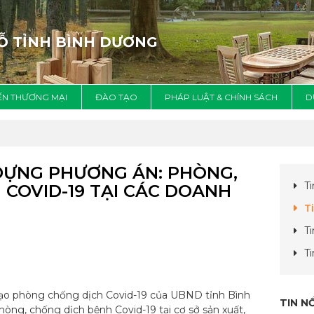
GỖ TỈNH BÌNH DƯƠNG
IẾN THƯƠNG MẠI
ĐÀO TẠO
PHÁP LUẬT & CHÍNH SÁCH
D
DỰNG PHƯƠNG ÁN: PHÒNG,
T
COVID-19 TẠI CÁC DOANH
T
T
T
đạo phòng chống dịch Covid-19 của UBND tỉnh Bình
TIN N
ng, chống dịch bệnh Covid-19 tại cơ sở sản xuất,