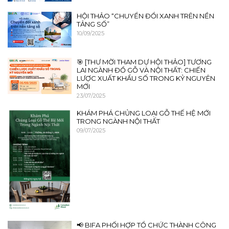
HỘI THẢO “CHUYỂN ĐỔI XANH TRÊN NỀN
TẢNG SỐ”
10/09/2025
🎯 [THƯ MỜI THAM DỰ HỘI THẢO] TƯƠNG
LAI NGÀNH ĐỒ GỖ VÀ NỘI THẤT: CHIẾN
LƯỢC XUẤT KHẨU SỐ TRONG KỶ NGUYÊN
MỚI
23/07/2025
KHÁM PHÁ CHỦNG LOẠI GỖ THẾ HỆ MỚI
TRONG NGÀNH NỘI THẤT
09/07/2025
📢 BIFA PHỐI HỢP TỔ CHỨC THÀNH CÔNG