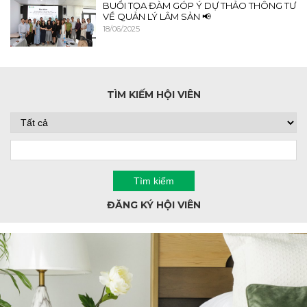
BUỔI TỌA ĐÀM GÓP Ý DỰ THẢO THÔNG TƯ
VỀ QUẢN LÝ LÂM SẢN 📢
18/06/2025
TÌM KIẾM HỘI VIÊN
ĐĂNG KÝ HỘI VIÊN