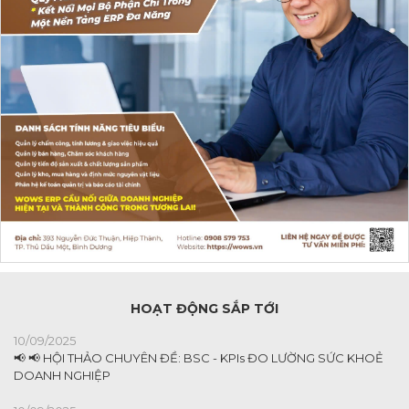
HOẠT ĐỘNG SẮP TỚI
10/09/2025
📢 📢 HỘI THẢO CHUYÊN ĐỀ: BSC - KPIs ĐO LƯỜNG SỨC KHOẺ
DOANH NGHIỆP