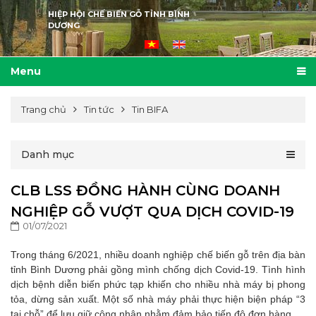
HIỆP HỘI CHẾ BIẾN GỖ TỈNH BÌNH
DƯƠNG
Menu
Trang chủ
Tin tức
Tin BIFA
Danh mục
CLB LSS ĐỒNG HÀNH CÙNG DOANH
NGHIỆP GỖ VƯỢT QUA DỊCH COVID-19
01/07/2021
Trong tháng 6/2021, nhiều doanh nghiệp chế biến gỗ trên địa bàn
tỉnh Bình Dương phải gồng mình chống dịch Covid-19. Tình hình
dịch bệnh diễn biến phức tạp khiến cho nhiều nhà máy bị phong
tỏa, dừng sản xuất. Một số nhà máy phải thực hiện biện pháp “3
tại chỗ” để lưu giữ công nhân nhằm đảm bảo tiến độ đơn hàng.