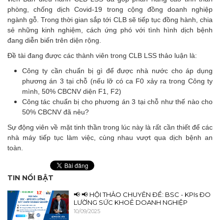
phòng, chống dịch Covid-19 trong cộng đồng doanh nghiệp
ngành gỗ. Trong thời gian sắp tới CLB sẽ tiếp tục đồng hành, chia
sẻ những kinh nghiệm, cách ứng phó với tình hình dịch bệnh
đang diễn biến trên diện rộng.
Đề tài đang được các thành viên trong CLB LSS thảo luận là:
Công ty cần chuẩn bị gì để được nhà nước cho áp dụng
phương án 3 tại chỗ (nếu lỡ có ca F0 xảy ra trong Công ty
mình, 50% CBCNV diện F1, F2)
Công tác chuẩn bị cho phương án 3 tại chỗ như thế nào cho
50% CBCNV đã nêu?
Sự động viên về mặt tinh thần trong lúc này là rất cần thiết để các
nhà máy tiếp tục làm việc, cùng nhau vượt qua dịch bệnh an
toàn.
TIN NỔI BẬT
📢 📢 HỘI THẢO CHUYÊN ĐỀ: BSC - KPIs ĐO
LƯỜNG SỨC KHOẺ DOANH NGHIỆP
10/09/2025