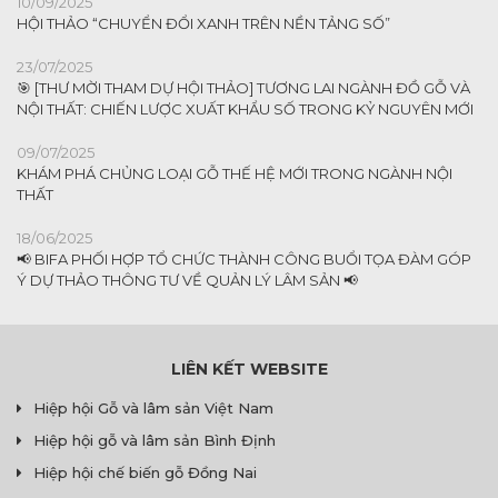
10/09/2025
HỘI THẢO “CHUYỂN ĐỔI XANH TRÊN NỀN TẢNG SỐ”
23/07/2025
🎯 [THƯ MỜI THAM DỰ HỘI THẢO] TƯƠNG LAI NGÀNH ĐỒ GỖ VÀ
NỘI THẤT: CHIẾN LƯỢC XUẤT KHẨU SỐ TRONG KỶ NGUYÊN MỚI
09/07/2025
KHÁM PHÁ CHỦNG LOẠI GỖ THẾ HỆ MỚI TRONG NGÀNH NỘI
THẤT
18/06/2025
📢 BIFA PHỐI HỢP TỔ CHỨC THÀNH CÔNG BUỔI TỌA ĐÀM GÓP
Ý DỰ THẢO THÔNG TƯ VỀ QUẢN LÝ LÂM SẢN 📢
LIÊN KẾT WEBSITE
Hiệp hội Gỗ và lâm sản Việt Nam
Hiệp hội gỗ và lâm sản Bình Định
Hiệp hội chế biến gỗ Đồng Nai