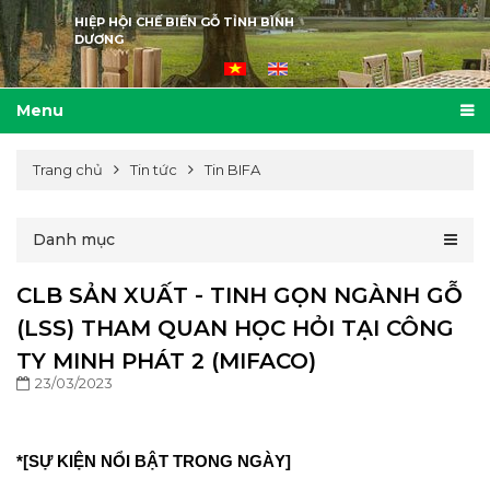
HIỆP HỘI CHẾ BIẾN GỖ TỈNH BÌNH
DƯƠNG
Menu
Trang chủ
Tin tức
Tin BIFA
Danh mục
CLB SẢN XUẤT - TINH GỌN NGÀNH GỖ
(LSS) THAM QUAN HỌC HỎI TẠI CÔNG
TY MINH PHÁT 2 (MIFACO)
23/03/2023
*[SỰ KIỆN NỔI BẬT TRONG NGÀY]