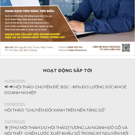
HOẠT ĐỘNG SẮP TỚI
10/09/2025
📢 📢 HỘI THẢO CHUYÊN ĐỀ: BSC - KPIs ĐO LƯỜNG SỨC KHOẺ
DOANH NGHIỆP
10/09/2025
HỘI THẢO “CHUYỂN ĐỔI XANH TRÊN NỀN TẢNG SỐ”
23/07/2025
🎯 [THƯ MỜI THAM DỰ HỘI THẢO] TƯƠNG LAI NGÀNH ĐỒ GỖ VÀ
NỘI THẤT: CHIẾN LƯỢC XUẤT KHẨU SỐ TRONG KỶ NGUYÊN MỚI