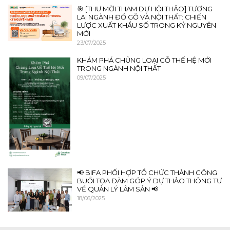
🎯 [THƯ MỜI THAM DỰ HỘI THẢO] TƯƠNG
LAI NGÀNH ĐỒ GỖ VÀ NỘI THẤT: CHIẾN
LƯỢC XUẤT KHẨU SỐ TRONG KỶ NGUYÊN
MỚI
23/07/2025
KHÁM PHÁ CHỦNG LOẠI GỖ THẾ HỆ MỚI
TRONG NGÀNH NỘI THẤT
09/07/2025
📢 BIFA PHỐI HỢP TỔ CHỨC THÀNH CÔNG
BUỔI TỌA ĐÀM GÓP Ý DỰ THẢO THÔNG TƯ
VỀ QUẢN LÝ LÂM SẢN 📢
18/06/2025