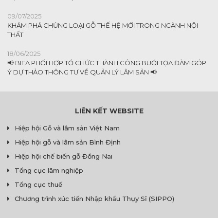
09/07/2025
KHÁM PHÁ CHỦNG LOẠI GỖ THẾ HỆ MỚI TRONG NGÀNH NỘI
THẤT
18/06/2025
📢 BIFA PHỐI HỢP TỔ CHỨC THÀNH CÔNG BUỔI TỌA ĐÀM GÓP
Ý DỰ THẢO THÔNG TƯ VỀ QUẢN LÝ LÂM SẢN 📢
LIÊN KẾT WEBSITE
Hiệp hội Gỗ và lâm sản Việt Nam
Hiệp hội gỗ và lâm sản Bình Định
Hiệp hội chế biến gỗ Đồng Nai
Tổng cục lâm nghiệp
Tổng cục thuế
Chương trình xúc tiến Nhập khẩu Thụy Sĩ (SIPPO)