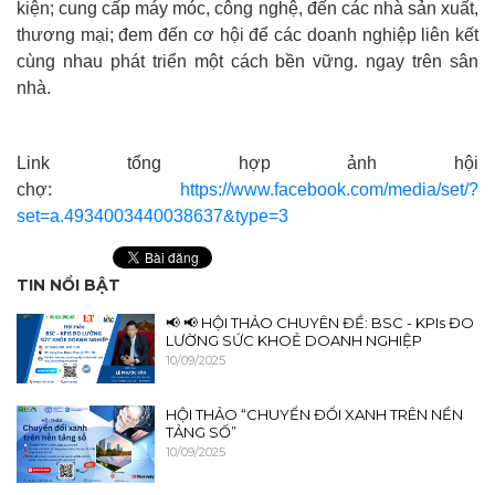
kiện; cung cấp máy móc, công nghệ, đến các nhà sản xuất,
thương mại; đem đến cơ hội để các doanh nghiệp liên kết
cùng nhau phát triển một cách bền vững. ngay trên sân
nhà.
Link tổng hợp ảnh hội
chợ:
https://www.facebook.com/media/set/?
set=a.4934003440038637&type=3
TIN NỔI BẬT
📢 📢 HỘI THẢO CHUYÊN ĐỀ: BSC - KPIs ĐO
LƯỜNG SỨC KHOẺ DOANH NGHIỆP
10/09/2025
HỘI THẢO “CHUYỂN ĐỔI XANH TRÊN NỀN
TẢNG SỐ”
10/09/2025