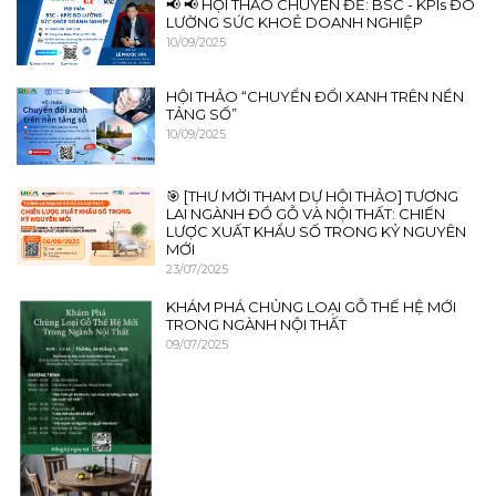
📢 📢 HỘI THẢO CHUYÊN ĐỀ: BSC - KPIs ĐO
LƯỜNG SỨC KHOẺ DOANH NGHIỆP
10/09/2025
HỘI THẢO “CHUYỂN ĐỔI XANH TRÊN NỀN
TẢNG SỐ”
10/09/2025
🎯 [THƯ MỜI THAM DỰ HỘI THẢO] TƯƠNG
LAI NGÀNH ĐỒ GỖ VÀ NỘI THẤT: CHIẾN
LƯỢC XUẤT KHẨU SỐ TRONG KỶ NGUYÊN
MỚI
23/07/2025
KHÁM PHÁ CHỦNG LOẠI GỖ THẾ HỆ MỚI
TRONG NGÀNH NỘI THẤT
09/07/2025