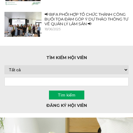
📢 BIFA PHỐI HỢP TỔ CHỨC THÀNH CÔNG
BUỔI TỌA ĐÀM GÓP Ý DỰ THẢO THÔNG TƯ
VỀ QUẢN LÝ LÂM SẢN 📢
18/06/2025
TÌM KIẾM HỘI VIÊN
ĐĂNG KÝ HỘI VIÊN