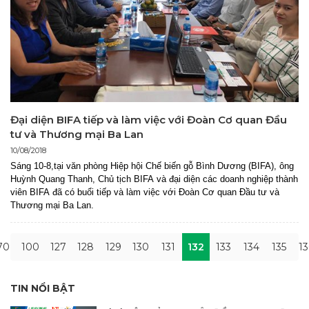
Đại diện BIFA tiếp và làm việc với Đoàn Cơ quan Đầu
tư và Thương mại Ba Lan
10/08/2018
Sáng 10-8,
tại văn phòng Hiệp hội Chế biến gỗ Bình Dương (BIFA), ông
Huỳnh Quang Thanh, Chủ tịch BIFA và đại diện các doanh nghiệp thành
viên BIFA đã có buổi tiếp và làm việc với Đoàn Cơ quan Đầu tư và
Thương mại Ba Lan.
70
100
127
128
129
130
131
132
133
134
135
13
TIN NỔI BẬT