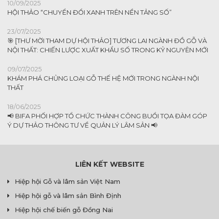
10/09/2025
HỘI THẢO “CHUYỂN ĐỔI XANH TRÊN NỀN TẢNG SỐ”
23/07/2025
🎯 [THƯ MỜI THAM DỰ HỘI THẢO] TƯƠNG LAI NGÀNH ĐỒ GỖ VÀ
NỘI THẤT: CHIẾN LƯỢC XUẤT KHẨU SỐ TRONG KỶ NGUYÊN MỚI
09/07/2025
KHÁM PHÁ CHỦNG LOẠI GỖ THẾ HỆ MỚI TRONG NGÀNH NỘI
THẤT
18/06/2025
📢 BIFA PHỐI HỢP TỔ CHỨC THÀNH CÔNG BUỔI TỌA ĐÀM GÓP
Ý DỰ THẢO THÔNG TƯ VỀ QUẢN LÝ LÂM SẢN 📢
LIÊN KẾT WEBSITE
Hiệp hội Gỗ và lâm sản Việt Nam
Hiệp hội gỗ và lâm sản Bình Định
Hiệp hội chế biến gỗ Đồng Nai