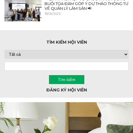
BUỔI TỌA ĐÀM GÓP Ý DỰ THẢO THÔNG TƯ
VỀ QUẢN LÝ LÂM SẢN 📢
18/06/2025
TÌM KIẾM HỘI VIÊN
ĐĂNG KÝ HỘI VIÊN