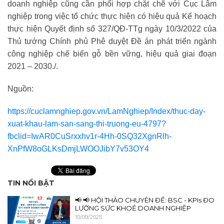
doanh nghiệp cũng cần phối hợp chặt chẽ với Cục Lâm
nghiệp trong việc tổ chức thực hiện có hiệu quả Kế hoạch
thực hiện Quyết định số 327/QĐ-TTg ngày 10/3/2022 của
Thủ tướng Chính phủ Phê duyệt Đề án phát triển ngành
công nghiệp chế biến gỗ bền vững, hiệu quả giai đoạn
2021 – 2030./.
Nguồn:
https://cuclamnghiep.gov.vn/LamNghiep/Index/thuc-day-
xuat-khau-lam-san-sang-thi-truong-eu-4797?
fbclid=IwAR0CuSrxxhv1r-4Hh-0SQ32XgnRlh-
XnPfW8oGLKsDmjLWOOJibY7v53OY4
TIN NỔI BẬT
📢 📢 HỘI THẢO CHUYÊN ĐỀ: BSC - KPIs ĐO
LƯỜNG SỨC KHOẺ DOANH NGHIỆP
10/09/2025