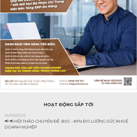
HOẠT ĐỘNG SẮP TỚI
10/09/2025
📢 📢 HỘI THẢO CHUYÊN ĐỀ: BSC - KPIs ĐO LƯỜNG SỨC KHOẺ
DOANH NGHIỆP