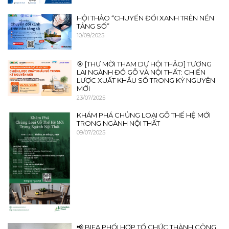
HỘI THẢO “CHUYỂN ĐỔI XANH TRÊN NỀN
TẢNG SỐ”
10/09/2025
🎯 [THƯ MỜI THAM DỰ HỘI THẢO] TƯƠNG
LAI NGÀNH ĐỒ GỖ VÀ NỘI THẤT: CHIẾN
LƯỢC XUẤT KHẨU SỐ TRONG KỶ NGUYÊN
MỚI
23/07/2025
KHÁM PHÁ CHỦNG LOẠI GỖ THẾ HỆ MỚI
TRONG NGÀNH NỘI THẤT
09/07/2025
📢 BIFA PHỐI HỢP TỔ CHỨC THÀNH CÔNG