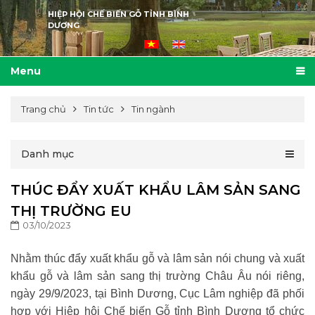
HIỆP HỘI CHẾ BIẾN GỖ TỈNH BÌNH
DƯƠNG
Menu
Trang chủ
Tin tức
Tin ngành
Danh mục
THÚC ĐẨY XUẤT KHẨU LÂM SẢN SANG
THỊ TRƯỜNG EU
03/10/2023
Nhằm thúc đẩy xuất khẩu gỗ và lâm sản nói chung và xuất
khẩu gỗ và lâm sản sang thị trường Châu Âu nói riêng,
ngày 29/9/2023, tại Bình Dương, Cục Lâm nghiệp đã phối
hợp với Hiệp hội Chế biến Gỗ tỉnh Bình Dương tổ chức