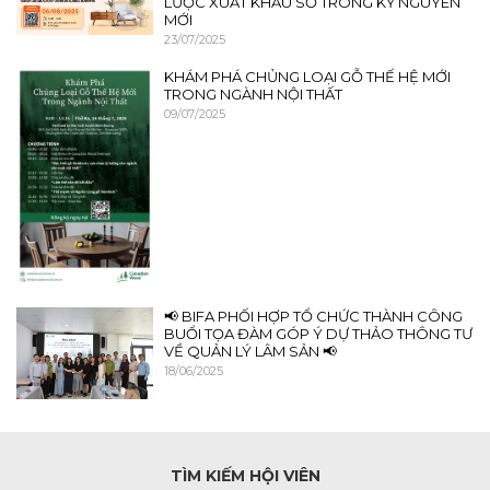
LƯỢC XUẤT KHẨU SỐ TRONG KỶ NGUYÊN
MỚI
23/07/2025
KHÁM PHÁ CHỦNG LOẠI GỖ THẾ HỆ MỚI
TRONG NGÀNH NỘI THẤT
09/07/2025
📢 BIFA PHỐI HỢP TỔ CHỨC THÀNH CÔNG
BUỔI TỌA ĐÀM GÓP Ý DỰ THẢO THÔNG TƯ
VỀ QUẢN LÝ LÂM SẢN 📢
18/06/2025
TÌM KIẾM HỘI VIÊN