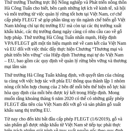
Thứ trưởng Thường trực Bộ Nông nghiệp và Phát triển nông thôn
Hà Công Tuấn cho biết, bên cạnh những lợi ích về kinh tế, xã hội
và môi trường từ việc quản lý rừng tốt hơn tại Việt Nam, cơ chế
cấp phép FLEGT sẽ góp phần tăng uy tín ngành chế biến gỗ Việt
Nam không chỉ tại thị trường EU mà còn tại các thị trường xuất
khẩu khác, các thị trường đang ngày càng có nhu cầu cao về gỗ
hợp pháp. Thứ trưởng Hà Công Tuấn nhấn mạnh, Hiệp định
VPA/FLEGT gửi một tín hiệu mạnh mẽ về cam kết của Việt Nam
và EU đối với việc thúc đẩy thực hiện Chương “Thương mại và
phát triển bền vững” của Hiệp định Thương mại tự do Việt Nam
– EU, bao gồm các quy định về quản lý rừng bền vững và thương
mại lâm sản
Thứ trưởng Hà Công Tuấn khẳng định, với quyết tâm của chúng
ta cùng với việc hợp tác với phía EU thông qua thành lập 1 nhóm
nòng cốt hỗn hợp chung của 2 bên để mỗi bên thể hiện nỗ lực hài
hòa quy định của mỗi bên được ký kết trong Hiệp định. Mong
muốn rằng khoảng tháng 6 năm 2020 có thể có những giấy phép
FLEGT đầu tiên của Việt Nam đối với gỗ và sản phẩm gỗ xuất
khẩu sang thị trường EU.
Từ nay cho đến khi bắt đầu cấp phép FLEGT (1/6/2019), gỗ và
sản phẩm gỗ được nhập khẩu từ Việt Nam sẽ tiếp tục phải thực
hiện trách nhiệm giải trình về truy xuất nguồn gốc theo quy định