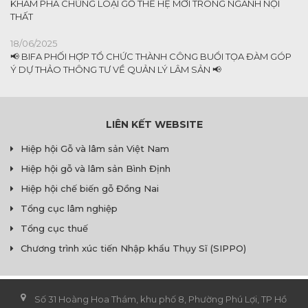
KHÁM PHÁ CHỦNG LOẠI GỖ THẾ HỆ MỚI TRONG NGÀNH NỘI
THẤT
18/06/2025
📢 BIFA PHỐI HỢP TỔ CHỨC THÀNH CÔNG BUỔI TỌA ĐÀM GÓP
Ý DỰ THẢO THÔNG TƯ VỀ QUẢN LÝ LÂM SẢN 📢
LIÊN KẾT WEBSITE
Hiệp hội Gỗ và lâm sản Việt Nam
Hiệp hội gỗ và lâm sản Bình Định
Hiệp hội chế biến gỗ Đồng Nai
Tổng cục lâm nghiệp
Tổng cục thuế
Chương trình xúc tiến Nhập khẩu Thụy Sĩ (SIPPO)
Số 31 Hoàng Hoa Thám, khu phố 8, Phường Phú Lợi, TP Hồ