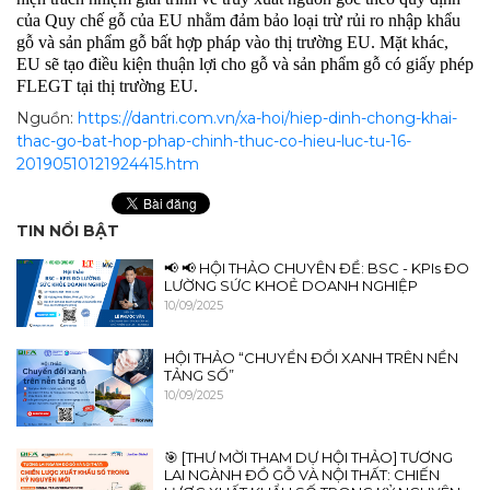
của Quy chế gỗ của EU nhằm đảm bảo loại trừ rủi ro nhập khẩu
gỗ và sản phẩm gỗ bất hợp pháp vào thị trường EU. Mặt khác,
EU sẽ tạo điều kiện thuận lợi cho gỗ và sản phẩm gỗ có giấy phép
FLEGT tại thị trường EU.
Nguồn:
https://dantri.com.vn/xa-hoi/hiep-dinh-chong-khai-
thac-go-bat-hop-phap-chinh-thuc-co-hieu-luc-tu-16-
20190510121924415.htm
TIN NỔI BẬT
📢 📢 HỘI THẢO CHUYÊN ĐỀ: BSC - KPIs ĐO
LƯỜNG SỨC KHOẺ DOANH NGHIỆP
10/09/2025
HỘI THẢO “CHUYỂN ĐỔI XANH TRÊN NỀN
TẢNG SỐ”
10/09/2025
🎯 [THƯ MỜI THAM DỰ HỘI THẢO] TƯƠNG
LAI NGÀNH ĐỒ GỖ VÀ NỘI THẤT: CHIẾN