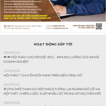
HOẠT ĐỘNG SẮP TỚI
10/09/2025
📢 📢 HỘI THẢO CHUYÊN ĐỀ: BSC - KPIs ĐO LƯỜNG SỨC KHOẺ
DOANH NGHIỆP
10/09/2025
HỘI THẢO “CHUYỂN ĐỔI XANH TRÊN NỀN TẢNG SỐ”
23/07/2025
🎯 [THƯ MỜI THAM DỰ HỘI THẢO] TƯƠNG LAI NGÀNH ĐỒ GỖ VÀ
NỘI THẤT: CHIẾN LƯỢC XUẤT KHẨU SỐ TRONG KỶ NGUYÊN MỚI
09/07/2025