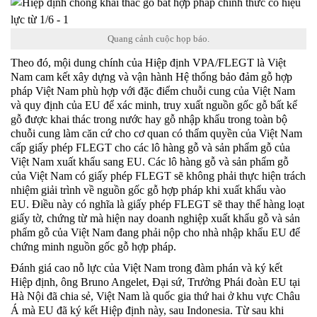
Quang cảnh cuộc họp báo.
Theo đó, mội dung chính của Hiệp định VPA/FLEGT là Việt
Nam cam kết xây dựng và vận hành Hệ thống bảo đảm gỗ hợp
pháp Việt Nam phù hợp với đặc điểm chuỗi cung của Việt Nam
và quy định của EU để xác minh, truy xuất nguồn gốc gỗ bất kể
gỗ được khai thác trong nước hay gỗ nhập khẩu trong toàn bộ
chuỗi cung làm căn cứ cho cơ quan có thẩm quyền của Việt Nam
cấp giấy phép FLEGT cho các lô hàng gỗ và sản phẩm gỗ của
Việt Nam xuất khẩu sang EU. Các lô hàng gỗ và sản phẩm gỗ
của Việt Nam có giấy phép FLEGT sẽ không phải thực hiện trách
nhiệm giải trình về nguồn gốc gỗ hợp pháp khi xuất khẩu vào
EU. Điều này có nghĩa là giấy phép FLEGT sẽ thay thế hàng loạt
giấy tờ, chứng từ mà hiện nay doanh nghiệp xuất khẩu gỗ và sản
phẩm gỗ của Việt Nam đang phải nộp cho nhà nhập khẩu EU để
chứng minh nguồn gốc gỗ hợp pháp.
Đánh giá cao nỗ lực của Việt Nam trong đàm phán và ký kết
Hiệp định, ông Bruno Angelet, Đại sứ, Trưởng Phái đoàn EU tại
Hà Nội đã chia sẻ, Việt Nam là quốc gia thứ hai ở khu vực Châu
Á mà EU đã ký kết Hiệp định này, sau Indonesia. Từ sau khi