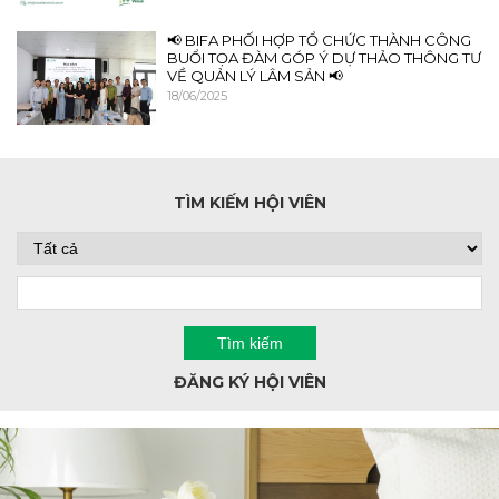
📢 BIFA PHỐI HỢP TỔ CHỨC THÀNH CÔNG
BUỔI TỌA ĐÀM GÓP Ý DỰ THẢO THÔNG TƯ
VỀ QUẢN LÝ LÂM SẢN 📢
18/06/2025
TÌM KIẾM HỘI VIÊN
ĐĂNG KÝ HỘI VIÊN