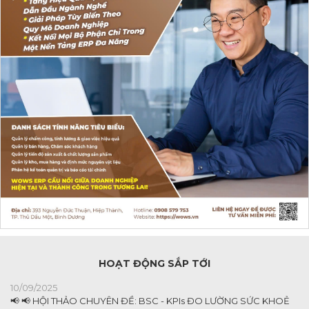
HOẠT ĐỘNG SẮP TỚI
10/09/2025
📢 📢 HỘI THẢO CHUYÊN ĐỀ: BSC - KPIs ĐO LƯỜNG SỨC KHOẺ