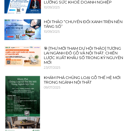
LƯỜNG SỨC KHOẺ DOANH NGHIỆP
10/09/2025
HỘI THẢO “CHUYỂN ĐỔI XANH TRÊN NỀN
TẢNG SỐ”
10/09/2025
🎯 [THƯ MỜI THAM DỰ HỘI THẢO] TƯƠNG
LAI NGÀNH ĐỒ GỖ VÀ NỘI THẤT: CHIẾN
LƯỢC XUẤT KHẨU SỐ TRONG KỶ NGUYÊN
MỚI
23/07/2025
KHÁM PHÁ CHỦNG LOẠI GỖ THẾ HỆ MỚI
TRONG NGÀNH NỘI THẤT
09/07/2025