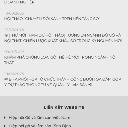
DOANH NGHIỆP
10/09/2025
HỘI THẢO “CHUYỂN ĐỔI XANH TRÊN NỀN TẢNG SỐ”
23/07/2025
🎯 [THƯ MỜI THAM DỰ HỘI THẢO] TƯƠNG LAI NGÀNH ĐỒ GỖ VÀ
NỘI THẤT: CHIẾN LƯỢC XUẤT KHẨU SỐ TRONG KỶ NGUYÊN MỚI
09/07/2025
KHÁM PHÁ CHỦNG LOẠI GỖ THẾ HỆ MỚI TRONG NGÀNH NỘI
THẤT
18/06/2025
📢 BIFA PHỐI HỢP TỔ CHỨC THÀNH CÔNG BUỔI TỌA ĐÀM GÓP
Ý DỰ THẢO THÔNG TƯ VỀ QUẢN LÝ LÂM SẢN 📢
LIÊN KẾT WEBSITE
Hiệp hội Gỗ và lâm sản Việt Nam
Hiệp hội gỗ và lâm sản Bình Định