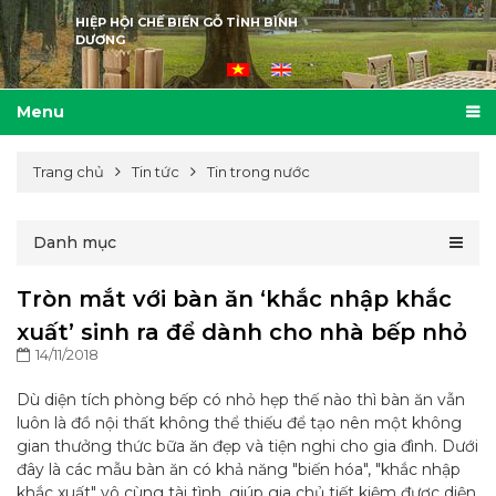
HIỆP HỘI CHẾ BIẾN GỖ TỈNH BÌNH
DƯƠNG
Menu
Trang chủ
Tin tức
Tin trong nước
Danh mục
Tròn mắt với bàn ăn ‘khắc nhập khắc
xuất’ sinh ra để dành cho nhà bếp nhỏ
14/11/2018
Dù diện tích phòng bếp có nhỏ hẹp thế nào thì bàn ăn vẫn
luôn là đồ nội thất không thể thiếu để tạo nên một không
gian thưởng thức bữa ăn đẹp và tiện nghi cho gia đình. Dưới
đây là các mẫu bàn ăn có khả năng "biến hóa", "khắc nhập
khắc xuất" vô cùng tài tình, giúp gia chủ tiết kiệm được diện