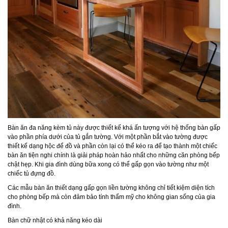
Bàn ăn đa năng kèm tủ này được thiết kế khá ấn tượng với hệ thống bàn gấp
vào phần phía dưới của tủ gắn tường. Với một phần bắt vào tường được
thiết kế dạng hộc để đồ và phần còn lại có thể kéo ra để tạo thành một chiếc
bàn ăn tiện nghi chính là giải pháp hoàn hảo nhất cho những căn phòng bếp
chật hẹp. Khi gia đình dùng bữa xong có thể gấp gọn vào tường như một
chiếc tủ đựng đồ.
Các mẫu bàn ăn thiết dạng gấp gọn liền tường không chỉ tiết kiệm diện tích
cho phòng bếp mà còn đảm bảo tính thẩm mỹ cho không gian sống của gia
đình.
Bàn chữ nhật có khả năng kéo dài