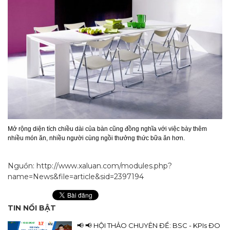
Mở rộng diện tích chiều dài của bàn cũng đồng nghĩa với việc bày thêm
nhiều món ăn, nhiều người cùng ngồi thưởng thức bữa ăn hơn.
Nguồn: http://www.xaluan.com/modules.php?
name=News&file=article&sid=2397194
TIN NỔI BẬT
📢 📢 HỘI THẢO CHUYÊN ĐỀ: BSC - KPIs ĐO