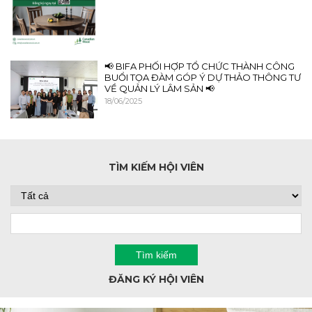
📢 BIFA PHỐI HỢP TỔ CHỨC THÀNH CÔNG
BUỔI TỌA ĐÀM GÓP Ý DỰ THẢO THÔNG TƯ
VỀ QUẢN LÝ LÂM SẢN 📢
18/06/2025
TÌM KIẾM HỘI VIÊN
ĐĂNG KÝ HỘI VIÊN