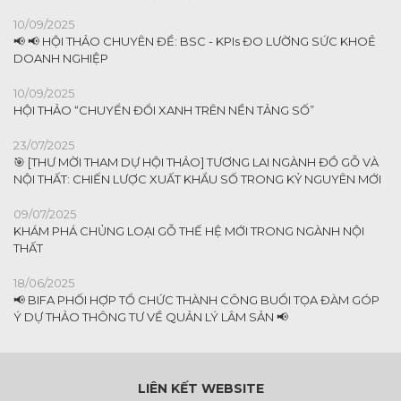
10/09/2025
📢 📢 HỘI THẢO CHUYÊN ĐỀ: BSC - KPIs ĐO LƯỜNG SỨC KHOẺ
DOANH NGHIỆP
10/09/2025
HỘI THẢO “CHUYỂN ĐỔI XANH TRÊN NỀN TẢNG SỐ”
23/07/2025
🎯 [THƯ MỜI THAM DỰ HỘI THẢO] TƯƠNG LAI NGÀNH ĐỒ GỖ VÀ
NỘI THẤT: CHIẾN LƯỢC XUẤT KHẨU SỐ TRONG KỶ NGUYÊN MỚI
09/07/2025
KHÁM PHÁ CHỦNG LOẠI GỖ THẾ HỆ MỚI TRONG NGÀNH NỘI
THẤT
18/06/2025
📢 BIFA PHỐI HỢP TỔ CHỨC THÀNH CÔNG BUỔI TỌA ĐÀM GÓP
Ý DỰ THẢO THÔNG TƯ VỀ QUẢN LÝ LÂM SẢN 📢
LIÊN KẾT WEBSITE