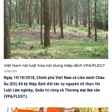
Việt Nam nội luật hóa nội dung Hiệp định VPA/FLEGT
13/06/2019
Ngày 19/10/2018, Chính phủ Việt Nam và Liên minh Châu
Âu (EU) đã ký Hiệp định đối tác tự nguyện về thực thi
Luật Lâm nghiệp, Quản trị rừng và Thương mại lâm sản
(VPA/FLEGT).