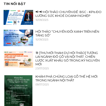
TIN NỔI BẬT
📢 📢 HỘI THẢO CHUYÊN ĐỀ: BSC - KPIs ĐO
LƯỜNG SỨC KHOẺ DOANH NGHIỆP
10/09/2025
HỘI THẢO “CHUYỂN ĐỔI XANH TRÊN NỀN
TẢNG SỐ”
10/09/2025
🎯 [THƯ MỜI THAM DỰ HỘI THẢO] TƯƠNG
LAI NGÀNH ĐỒ GỖ VÀ NỘI THẤT: CHIẾN
LƯỢC XUẤT KHẨU SỐ TRONG KỶ NGUYÊN
MỚI
23/07/2025
KHÁM PHÁ CHỦNG LOẠI GỖ THẾ HỆ MỚI
TRONG NGÀNH NỘI THẤT
09/07/2025