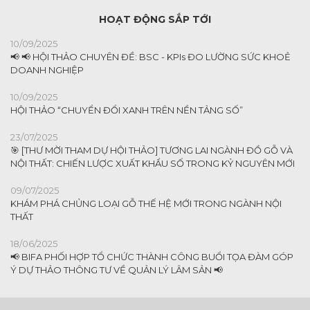
HOẠT ĐỘNG SẮP TỚI
10/09/2025
📢 📢 HỘI THẢO CHUYÊN ĐỀ: BSC - KPIs ĐO LƯỜNG SỨC KHOẺ
DOANH NGHIỆP
10/09/2025
HỘI THẢO “CHUYỂN ĐỔI XANH TRÊN NỀN TẢNG SỐ”
23/07/2025
🎯 [THƯ MỜI THAM DỰ HỘI THẢO] TƯƠNG LAI NGÀNH ĐỒ GỖ VÀ
NỘI THẤT: CHIẾN LƯỢC XUẤT KHẨU SỐ TRONG KỶ NGUYÊN MỚI
09/07/2025
KHÁM PHÁ CHỦNG LOẠI GỖ THẾ HỆ MỚI TRONG NGÀNH NỘI
THẤT
18/06/2025
📢 BIFA PHỐI HỢP TỔ CHỨC THÀNH CÔNG BUỔI TỌA ĐÀM GÓP
Ý DỰ THẢO THÔNG TƯ VỀ QUẢN LÝ LÂM SẢN 📢