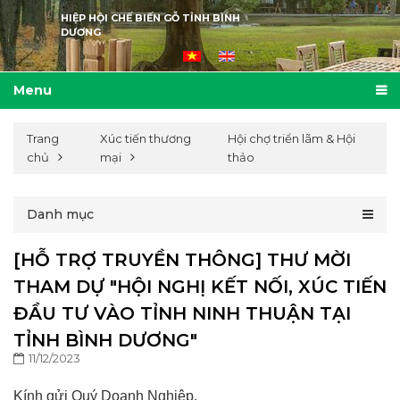
HIỆP HỘI CHẾ BIẾN GỖ TỈNH BÌNH
DƯƠNG
Menu
Trang
Xúc tiến thương
Hội chợ triển lãm & Hội
chủ
mại
thảo
Danh mục
[HỖ TRỢ TRUYỀN THÔNG] THƯ MỜI
THAM DỰ "HỘI NGHỊ KẾT NỐI, XÚC TIẾN
ĐẦU TƯ VÀO TỈNH NINH THUẬN TẠI
TỈNH BÌNH DƯƠNG"
11/12/2023
Kính gửi Quý Doanh Nghiệp,