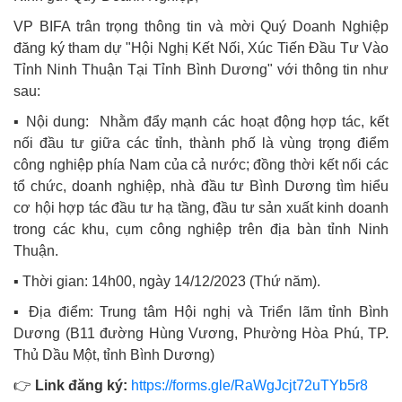
VP BIFA trân trọng thông tin và mời Quý Doanh Nghiệp
đăng ký tham dự "Hội Nghị Kết Nối, Xúc Tiến Đầu Tư Vào
Tỉnh Ninh Thuận Tại Tỉnh Bình Dương" với thông tin như
sau:
▪️ Nội dung: Nhằm đẩy mạnh các hoạt động hợp tác, kết
nối đầu tư giữa các tỉnh, thành phố là vùng trọng điểm
công nghiệp phía Nam của cả nước; đồng thời kết nối các
tổ chức, doanh nghiệp, nhà đầu tư Bình Dương tìm hiểu
cơ hội hợp tác đầu tư hạ tầng, đầu tư sản xuất kinh doanh
trong các khu, cụm công nghiệp trên địa bàn tỉnh Ninh
Thuận.
▪️ Thời gian: 14h00, ngày 14/12/2023 (Thứ năm).
▪️ Địa điểm: Trung tâm Hội nghị và Triển lãm tỉnh Bình
Dương (B11 đường Hùng Vương, Phường Hòa Phú, TP.
Thủ Dầu Một, tỉnh Bình Dương)
👉
Link đăng ký:
https://forms.gle/RaWgJcjt72uTYb5r8