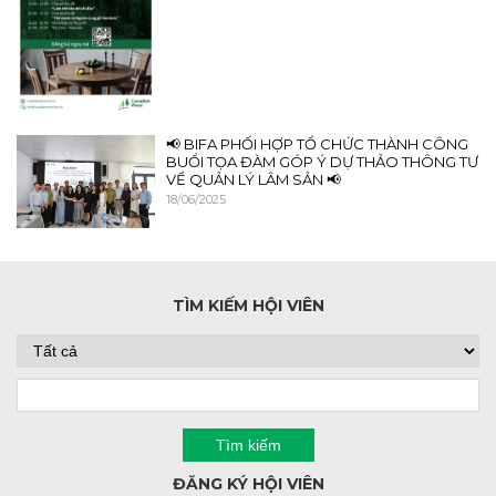
📢 BIFA PHỐI HỢP TỔ CHỨC THÀNH CÔNG
BUỔI TỌA ĐÀM GÓP Ý DỰ THẢO THÔNG TƯ
VỀ QUẢN LÝ LÂM SẢN 📢
18/06/2025
TÌM KIẾM HỘI VIÊN
ĐĂNG KÝ HỘI VIÊN