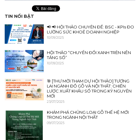
TIN NỔI BẬT
📢 📢 HỘI THẢO CHUYÊN ĐỀ: BSC - KPIs ĐO
LƯỜNG SỨC KHOẺ DOANH NGHIỆP
10/09/2025
HỘI THẢO “CHUYỂN ĐỔI XANH TRÊN NỀN
TẢNG SỐ”
10/09/2025
🎯 [THƯ MỜI THAM DỰ HỘI THẢO] TƯƠNG
LAI NGÀNH ĐỒ GỖ VÀ NỘI THẤT: CHIẾN
LƯỢC XUẤT KHẨU SỐ TRONG KỶ NGUYÊN
MỚI
23/07/2025
KHÁM PHÁ CHỦNG LOẠI GỖ THẾ HỆ MỚI
TRONG NGÀNH NỘI THẤT
09/07/2025