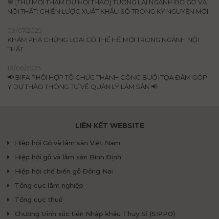
🎯 [THƯ MỜI THAM DỰ HỘI THẢO] TƯƠNG LAI NGÀNH ĐỒ GỖ VÀ
NỘI THẤT: CHIẾN LƯỢC XUẤT KHẨU SỐ TRONG KỶ NGUYÊN MỚI
09/07/2025
KHÁM PHÁ CHỦNG LOẠI GỖ THẾ HỆ MỚI TRONG NGÀNH NỘI
THẤT
18/06/2025
📢 BIFA PHỐI HỢP TỔ CHỨC THÀNH CÔNG BUỔI TỌA ĐÀM GÓP
Ý DỰ THẢO THÔNG TƯ VỀ QUẢN LÝ LÂM SẢN 📢
LIÊN KẾT WEBSITE
Hiệp hội Gỗ và lâm sản Việt Nam
Hiệp hội gỗ và lâm sản Bình Định
Hiệp hội chế biến gỗ Đồng Nai
Tổng cục lâm nghiệp
Tổng cục thuế
Chương trình xúc tiến Nhập khẩu Thụy Sĩ (SIPPO)