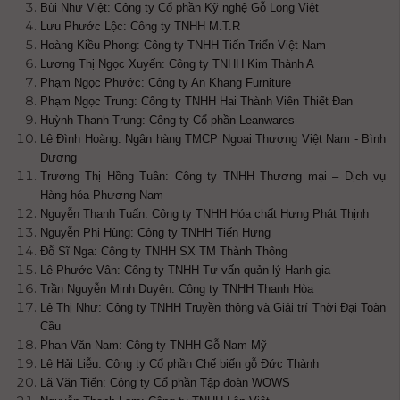
Bùi Như Việt: Công ty Cổ phần Kỹ nghệ Gỗ Long Việt
Lưu Phước Lộc: Công ty TNHH M.T.R
Hoàng Kiều Phong: Công ty TNHH Tiến Triển Việt Nam
Lương Thị Ngọc Xuyến: Công ty TNHH Kim Thành A
Phạm Ngọc Phước: Công ty An Khang Furniture
Phạm Ngọc Trung: Công ty TNHH Hai Thành Viên Thiết Đan
Huỳnh Thanh Trung: Công ty Cổ phần Leanwares
Lê Đình Hoàng: Ngân hàng TMCP Ngoại Thương Việt Nam - Bình
Dương
Trương Thị Hồng Tuân: Công ty TNHH Thương mại – Dịch vụ
Hàng hóa Phương Nam
Nguyễn Thanh Tuấn: Công ty TNHH Hóa chất Hưng Phát Thịnh
Nguyễn Phi Hùng: Công ty TNHH Tiến Hưng
Đỗ Sĩ Nga: Công ty TNHH SX TM Thành Thông
Lê Phước Vân: Công ty TNHH Tư vấn quản lý Hạnh gia
Trần Nguyễn Minh Duyên: Công ty TNHH Thanh Hòa
Lê Thị Như: Công ty TNHH Truyền thông và Giải trí Thời Đại Toàn
Cầu
Phan Văn Nam: Công ty TNHH Gỗ Nam Mỹ
Lê Hải Liễu: Công ty Cổ phần Chế biến gỗ Đức Thành
Lã Văn Tiến: Công ty Cổ phần Tập đoàn WOWS