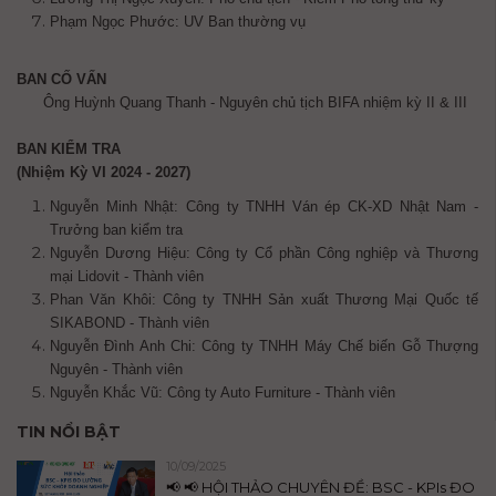
Phạm Ngọc Phước: UV Ban thường vụ
BAN CỐ VẤN
Ông Huỳnh Quang Thanh - Nguyên chủ tịch BIFA nhiệm kỳ II & III
BAN KIỂM TRA
(Nhiệm Kỳ VI 2024 - 2027)
Nguyễn Minh Nhật: Công ty TNHH Ván ép CK-XD Nhật Nam -
Trưởng ban kiểm tra
Nguyễn Dương Hiệu: Công ty Cổ phần Công nghiệp và Thương
mại Lidovit - Thành viên
Phan Văn Khôi: Công ty TNHH Sản xuất Thương Mại Quốc tế
SIKABOND - Thành viên
Nguyễn Đình Anh Chi: Công ty TNHH Máy Chế biến Gỗ Thượng
Nguyên - Thành viên
Nguyễn Khắc Vũ: Công ty Auto Furniture - Thành viên
TIN NỔI BẬT
10/09/2025
📢 📢 HỘI THẢO CHUYÊN ĐỀ: BSC - KPIs ĐO