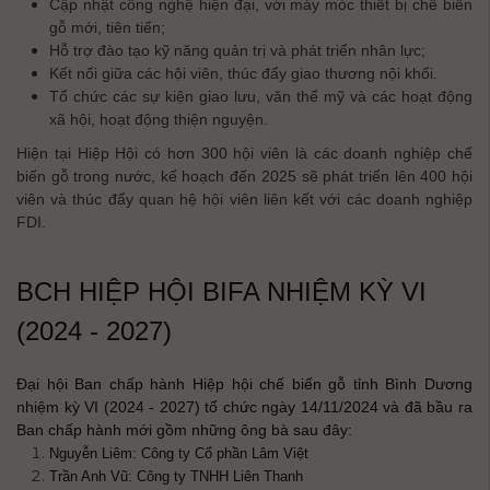
Cập nhật công nghệ hiện đại, với máy móc thiết bị chế biến
gỗ mới, tiên tiến;
Hỗ trợ đào tạo kỹ năng quản trị và phát triển nhân lực;
Kết nối giữa các hội viên, thúc đẩy giao thương nội khối.
Tổ chức các sự kiện giao lưu, văn thể mỹ và các hoạt động
xã hội, hoạt động thiện nguyện.
Hiện tại Hiệp Hội có hơn 300 hội viên là các doanh nghiệp chế
biến gỗ trong nước, kế hoạch đến 2025 sẽ phát triển lên 400 hội
viên và thúc đẩy quan hệ hội viên liên kết với các doanh nghiệp
FDI.
BCH HIỆP HỘI BIFA NHIỆM KỲ VI
(2024 - 2027)
Đại hội Ban chấp hành Hiệp hội chế biến gỗ tỉnh Bình Dương
nhiệm kỳ VI (2024 - 2027) tổ chức ngày 14/11/2024 và đã bầu ra
Ban chấp hành mới gồm những ông bà sau đây:
Nguyễn Liêm: Công ty Cổ phần Lâm Việt
Trần Anh Vũ: Công ty TNHH Liên Thanh