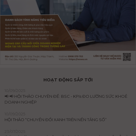
HOẠT ĐỘNG SẮP TỚI
10/09/2025
📢 📢 HỘI THẢO CHUYÊN ĐỀ: BSC - KPIs ĐO LƯỜNG SỨC KHOẺ
DOANH NGHIỆP
10/09/2025
HỘI THẢO “CHUYỂN ĐỔI XANH TRÊN NỀN TẢNG SỐ”
23/07/2025