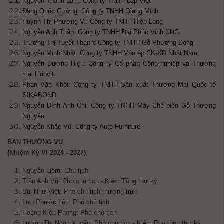
Nguyễn Thanh Lam: Công ty TNHH Lập Việt
Đặng Quốc Cường: Công ty TNHH Giang Minh
Huỳnh Thị Phương Vi: Công ty TNHH Hiệp Long
Nguyễn Anh Tuấn: Công ty TNHH Đại Phúc Vinh CNC
Trương Thị Tuyết Thanh: Công ty TNHH Gỗ Phương Đông
Nguyễn Minh Nhật: Công ty TNHH Ván ép CK-XD Nhật Nam
Nguyễn Dương Hiệu: Công ty Cổ phần Công nghiệp và Thương
mại Lidovit
Phan Văn Khôi: Công ty TNHH Sản xuất Thương Mại Quốc tế
SIKABOND
Nguyễn Đình Anh Chi: Công ty TNHH Máy Chế biến Gỗ Thượng
Nguyên
Nguyễn Khắc Vũ: Công ty Auto Furniture
BAN THƯỜNG VỤ
(Nhiệm Kỳ VI 2024 - 2027)
Nguyễn Liêm: Chủ tịch
Trần Anh Vũ: Phó chủ tịch - Kiêm Tổng thư ký
Bùi Như Việt: Phó chủ tịch
thường trực
Lưu Phước Lộc: Phó chủ tịch
Hoàng Kiều Phong: Phó chủ tịch
Lương Thị Ngọc Xuyến:
Phó chủ tịch - Kiêm Phó tổng thư ký