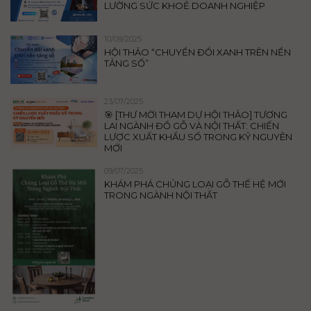
LƯỜNG SỨC KHOẺ DOANH NGHIỆP
10/09/2025
HỘI THẢO “CHUYỂN ĐỔI XANH TRÊN NỀN
TẢNG SỐ”
23/07/2025
🎯 [THƯ MỜI THAM DỰ HỘI THẢO] TƯƠNG
LAI NGÀNH ĐỒ GỖ VÀ NỘI THẤT: CHIẾN
LƯỢC XUẤT KHẨU SỐ TRONG KỶ NGUYÊN
MỚI
09/07/2025
KHÁM PHÁ CHỦNG LOẠI GỖ THẾ HỆ MỚI
TRONG NGÀNH NỘI THẤT