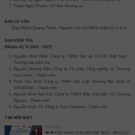
Phạm Ngọc Phước: UV Ban thường vụ
BAN CỐ VẤN
Ông Huỳnh Quang Thanh - Nguyên chủ tịch BIFA nhiệm kỳ II & III
BAN KIỂM TRA
(Nhiệm Kỳ VI 2024 - 2027)
Nguyễn Minh Nhật: Công ty TNHH Ván ép CK-XD Nhật Nam -
Trưởng ban kiểm tra
Nguyễn Dương Hiệu: Công ty Cổ phần Công nghiệp và Thương
mại Lidovit - Thành viên
Phan Văn Khôi: Công ty TNHH Sản xuất Thương Mại Quốc tế
SIKABOND - Thành viên
Nguyễn Đình Anh Chi: Công ty TNHH Máy Chế biến Gỗ Thượng
Nguyên - Thành viên
Nguyễn Khắc Vũ: Công ty Auto Furniture - Thành viên
TIN NỔI BẬT
10/09/2025
📢 📢 HỘI THẢO CHUYÊN ĐỀ: BSC - KPIs ĐO