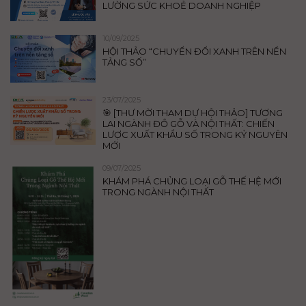
LƯỜNG SỨC KHOẺ DOANH NGHIỆP
10/09/2025
HỘI THẢO “CHUYỂN ĐỔI XANH TRÊN NỀN
TẢNG SỐ”
23/07/2025
🎯 [THƯ MỜI THAM DỰ HỘI THẢO] TƯƠNG
LAI NGÀNH ĐỒ GỖ VÀ NỘI THẤT: CHIẾN
LƯỢC XUẤT KHẨU SỐ TRONG KỶ NGUYÊN
MỚI
09/07/2025
KHÁM PHÁ CHỦNG LOẠI GỖ THẾ HỆ MỚI
TRONG NGÀNH NỘI THẤT