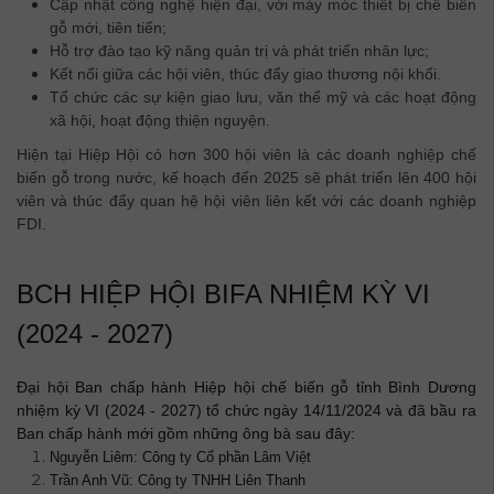
Cập nhật công nghệ hiện đại, với máy móc thiết bị chế biến
gỗ mới, tiên tiến;
Hỗ trợ đào tạo kỹ năng quản trị và phát triển nhân lực;
Kết nối giữa các hội viên, thúc đẩy giao thương nội khối.
Tổ chức các sự kiện giao lưu, văn thể mỹ và các hoạt động
xã hội, hoạt động thiện nguyện.
Hiện tại Hiệp Hội có hơn 300 hội viên là các doanh nghiệp chế
biến gỗ trong nước, kế hoạch đến 2025 sẽ phát triển lên 400 hội
viên và thúc đẩy quan hệ hội viên liên kết với các doanh nghiệp
FDI.
BCH HIỆP HỘI BIFA NHIỆM KỲ VI
(2024 - 2027)
Đại hội Ban chấp hành Hiệp hội chế biến gỗ tỉnh Bình Dương
nhiệm kỳ VI (2024 - 2027) tổ chức ngày 14/11/2024 và đã bầu ra
Ban chấp hành mới gồm những ông bà sau đây:
Nguyễn Liêm: Công ty Cổ phần Lâm Việt
Trần Anh Vũ: Công ty TNHH Liên Thanh