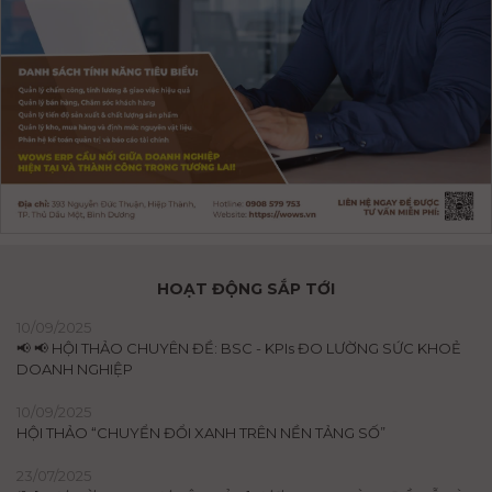
HOẠT ĐỘNG SẮP TỚI
10/09/2025
📢 📢 HỘI THẢO CHUYÊN ĐỀ: BSC - KPIs ĐO LƯỜNG SỨC KHOẺ
DOANH NGHIỆP
10/09/2025
HỘI THẢO “CHUYỂN ĐỔI XANH TRÊN NỀN TẢNG SỐ”
23/07/2025