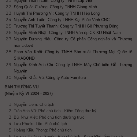
Nguyễn Thanh Lam: Công ty TNHH Lập Việt
Đặng Quốc Cường: Công ty TNHH Giang Minh
Huỳnh Thị Phương Vi: Công ty TNHH Hiệp Long
Nguyễn Anh Tuấn: Công ty TNHH Đại Phúc Vinh CNC
Trương Thị Tuyết Thanh: Công ty TNHH Gỗ Phương Đông
Nguyễn Minh Nhật: Công ty TNHH Ván ép CK-XD Nhật Nam
Nguyễn Dương Hiệu: Công ty Cổ phần Công nghiệp và Thương
mại Lidovit
Phan Văn Khôi: Công ty TNHH Sản xuất Thương Mại Quốc tế
SIKABOND
Nguyễn Đình Anh Chi: Công ty TNHH Máy Chế biến Gỗ Thượng
Nguyên
Nguyễn Khắc Vũ: Công ty Auto Furniture
BAN THƯỜNG VỤ
(Nhiệm Kỳ VI 2024 - 2027)
Nguyễn Liêm: Chủ tịch
Trần Anh Vũ: Phó chủ tịch - Kiêm Tổng thư ký
Bùi Như Việt: Phó chủ tịch
thường trực
Lưu Phước Lộc: Phó chủ tịch
Hoàng Kiều Phong: Phó chủ tịch
Lương Thị Ngọc Xuyến:
Phó chủ tịch - Kiêm Phó tổng thư ký