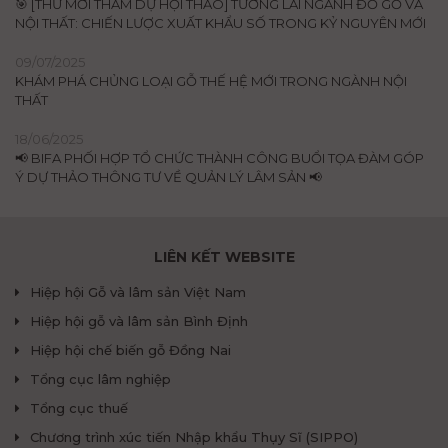
🎯 [THƯ MỜI THAM DỰ HỘI THẢO] TƯƠNG LAI NGÀNH ĐỒ GỖ VÀ
NỘI THẤT: CHIẾN LƯỢC XUẤT KHẨU SỐ TRONG KỶ NGUYÊN MỚI
09/07/2025
KHÁM PHÁ CHỦNG LOẠI GỖ THẾ HỆ MỚI TRONG NGÀNH NỘI
THẤT
18/06/2025
📢 BIFA PHỐI HỢP TỔ CHỨC THÀNH CÔNG BUỔI TỌA ĐÀM GÓP
Ý DỰ THẢO THÔNG TƯ VỀ QUẢN LÝ LÂM SẢN 📢
LIÊN KẾT WEBSITE
Hiệp hội Gỗ và lâm sản Việt Nam
Hiệp hội gỗ và lâm sản Bình Định
Hiệp hội chế biến gỗ Đồng Nai
Tổng cục lâm nghiệp
Tổng cục thuế
Chương trình xúc tiến Nhập khẩu Thụy Sĩ (SIPPO)