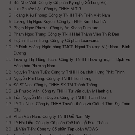
Bùi Như Việt: Công ty Cổ phần Kỹ nghệ Gỗ Long Việt
Lưu Phước Lộc: Công ty TNHH M.T.R
Hoàng Kiều Phong: Công ty TNHH Tiến Triển Việt Nam
Lương Thị Ngọc Xuyến: Công ty TNHH Kim Thành A
Phạm Ngọc Phước: Công ty An Khang Furniture
Phạm Ngọc Trung: Công ty TNHH Hai Thành Viên Thiết Đan
Huỳnh Thanh Trung: Công ty Cổ phần Leanwares
Lê Đình Hoàng: Ngân hàng TMCP Ngoại Thương Việt Nam - Bình
Dương
Trương Thị Hồng Tuân: Công ty TNHH Thương mại – Dịch vụ
Hàng hóa Phương Nam
Nguyễn Thanh Tuấn: Công ty TNHH Hóa chất Hưng Phát Thịnh
Nguyễn Phi Hùng: Công ty TNHH Tiến Hưng
Đỗ Sĩ Nga: Công ty TNHH SX TM Thành Thông
Lê Phước Vân: Công ty TNHH Tư vấn quản lý Hạnh gia
Trần Nguyễn Minh Duyên: Công ty TNHH Thanh Hòa
Lê Thị Như: Công ty TNHH Truyền thông và Giải trí Thời Đại Toàn
Cầu
Phan Văn Nam: Công ty TNHH Gỗ Nam Mỹ
Lê Hải Liễu: Công ty Cổ phần Chế biến gỗ Đức Thành
Lã Văn Tiến: Công ty Cổ phần Tập đoàn WOWS