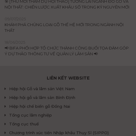
🎯 [THƯ MỜI THAM DỰ HỘI THẢO] TƯƠNG LAI NGÀNH ĐỒ GỖ VÀ
NỘI THẤT: CHIẾN LƯỢC XUẤT KHẨU SỐ TRONG KỶ NGUYÊN MỚI
09/07/2025
KHÁM PHÁ CHỦNG LOẠI GỖ THẾ HỆ MỚI TRONG NGÀNH NỘI
THẤT
18/06/2025
📢 BIFA PHỐI HỢP TỔ CHỨC THÀNH CÔNG BUỔI TỌA ĐÀM GÓP
Ý DỰ THẢO THÔNG TƯ VỀ QUẢN LÝ LÂM SẢN 📢
LIÊN KẾT WEBSITE
Hiệp hội Gỗ và lâm sản Việt Nam
Hiệp hội gỗ và lâm sản Bình Định
Hiệp hội chế biến gỗ Đồng Nai
Tổng cục lâm nghiệp
Tổng cục thuế
Chương trình xúc tiến Nhập khẩu Thụy Sĩ (SIPPO)