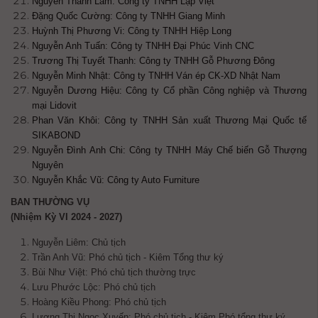
Nguyễn Thanh Lam: Công ty TNHH Lập Việt
Đặng Quốc Cường: Công ty TNHH Giang Minh
Huỳnh Thị Phương Vi: Công ty TNHH Hiệp Long
Nguyễn Anh Tuấn: Công ty TNHH Đại Phúc Vinh CNC
Trương Thị Tuyết Thanh: Công ty TNHH Gỗ Phương Đông
Nguyễn Minh Nhật: Công ty TNHH Ván ép CK-XD Nhật Nam
Nguyễn Dương Hiệu: Công ty Cổ phần Công nghiệp và Thương
mại Lidovit
Phan Văn Khôi: Công ty TNHH Sản xuất Thương Mại Quốc tế
SIKABOND
Nguyễn Đình Anh Chi: Công ty TNHH Máy Chế biến Gỗ Thượng
Nguyên
Nguyễn Khắc Vũ: Công ty Auto Furniture
BAN THƯỜNG VỤ
(Nhiệm Kỳ VI 2024 - 2027)
Nguyễn Liêm: Chủ tịch
Trần Anh Vũ: Phó chủ tịch - Kiêm Tổng thư ký
Bùi Như Việt: Phó chủ tịch
thường trực
Lưu Phước Lộc: Phó chủ tịch
Hoàng Kiều Phong: Phó chủ tịch
Lương Thị Ngọc Xuyến:
Phó chủ tịch - Kiêm Phó tổng thư ký