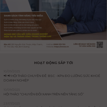
HOẠT ĐỘNG SẮP TỚI
10/09/2025
📢 📢 HỘI THẢO CHUYÊN ĐỀ: BSC - KPIs ĐO LƯỜNG SỨC KHOẺ
DOANH NGHIỆP
10/09/2025
HỘI THẢO “CHUYỂN ĐỔI XANH TRÊN NỀN TẢNG SỐ”
23/07/2025