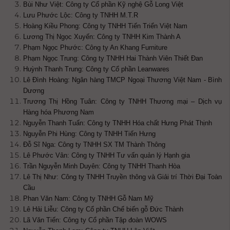
Bùi Như Việt: Công ty Cổ phần Kỹ nghệ Gỗ Long Việt
Lưu Phước Lộc: Công ty TNHH M.T.R
Hoàng Kiều Phong: Công ty TNHH Tiến Triển Việt Nam
Lương Thị Ngọc Xuyến: Công ty TNHH Kim Thành A
Phạm Ngọc Phước: Công ty An Khang Furniture
Phạm Ngọc Trung: Công ty TNHH Hai Thành Viên Thiết Đan
Huỳnh Thanh Trung: Công ty Cổ phần Leanwares
Lê Đình Hoàng: Ngân hàng TMCP Ngoại Thương Việt Nam - Bình
Dương
Trương Thị Hồng Tuân: Công ty TNHH Thương mại – Dịch vụ
Hàng hóa Phương Nam
Nguyễn Thanh Tuấn: Công ty TNHH Hóa chất Hưng Phát Thịnh
Nguyễn Phi Hùng: Công ty TNHH Tiến Hưng
Đỗ Sĩ Nga: Công ty TNHH SX TM Thành Thông
Lê Phước Vân: Công ty TNHH Tư vấn quản lý Hạnh gia
Trần Nguyễn Minh Duyên: Công ty TNHH Thanh Hòa
Lê Thị Như: Công ty TNHH Truyền thông và Giải trí Thời Đại Toàn
Cầu
Phan Văn Nam: Công ty TNHH Gỗ Nam Mỹ
Lê Hải Liễu: Công ty Cổ phần Chế biến gỗ Đức Thành
Lã Văn Tiến: Công ty Cổ phần Tập đoàn WOWS