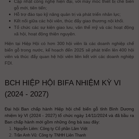
Cập nhật công nghệ hiện đại, với máy móc thiết bị chế biến
gỗ mới, tiên tiến;
Hỗ trợ đào tạo kỹ năng quản trị và phát triển nhân lực;
Kết nối giữa các hội viên, thúc đẩy giao thương nội khối.
Tổ chức các sự kiện giao lưu, văn thể mỹ và các hoạt động
xã hội, hoạt động thiện nguyện.
Hiện tại Hiệp Hội có hơn 300 hội viên là các doanh nghiệp chế
biến gỗ trong nước, kế hoạch đến 2025 sẽ phát triển lên 400 hội
viên và thúc đẩy quan hệ hội viên liên kết với các doanh nghiệp
FDI.
BCH HIỆP HỘI BIFA NHIỆM KỲ VI
(2024 - 2027)
Đại hội Ban chấp hành Hiệp hội chế biến gỗ tỉnh Bình Dương
nhiệm kỳ VI (2024 - 2027) tổ chức ngày 14/11/2024 và đã bầu ra
Ban chấp hành mới gồm những ông bà sau đây:
Nguyễn Liêm: Công ty Cổ phần Lâm Việt
Trần Anh Vũ: Công ty TNHH Liên Thanh