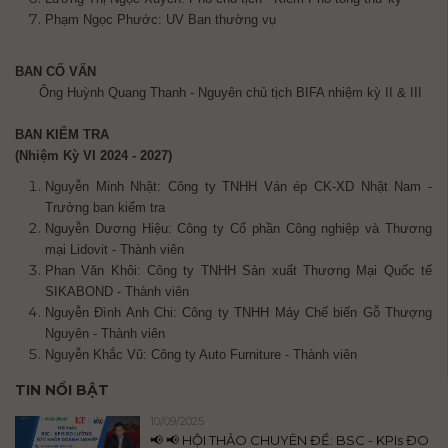
Phạm Ngọc Phước: UV Ban thường vụ
BAN CỐ VẤN
Ông Huỳnh Quang Thanh - Nguyên chủ tịch BIFA nhiệm kỳ II & III
BAN KIỂM TRA
(Nhiệm Kỳ VI 2024 - 2027)
Nguyễn Minh Nhật: Công ty TNHH Ván ép CK-XD Nhật Nam -
Trưởng ban kiểm tra
Nguyễn Dương Hiệu: Công ty Cổ phần Công nghiệp và Thương
mại Lidovit - Thành viên
Phan Văn Khôi: Công ty TNHH Sản xuất Thương Mại Quốc tế
SIKABOND - Thành viên
Nguyễn Đình Anh Chi: Công ty TNHH Máy Chế biến Gỗ Thượng
Nguyên - Thành viên
Nguyễn Khắc Vũ: Công ty Auto Furniture - Thành viên
TIN NỔI BẬT
10/09/2025
📢 📢 HỘI THẢO CHUYÊN ĐỀ: BSC - KPIs ĐO