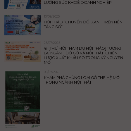
LƯỜNG SỨC KHOẺ DOANH NGHIỆP
10/09/2025
HỘI THẢO “CHUYỂN ĐỔI XANH TRÊN NỀN
TẢNG SỐ”
23/07/2025
🎯 [THƯ MỜI THAM DỰ HỘI THẢO] TƯƠNG
LAI NGÀNH ĐỒ GỖ VÀ NỘI THẤT: CHIẾN
LƯỢC XUẤT KHẨU SỐ TRONG KỶ NGUYÊN
MỚI
09/07/2025
KHÁM PHÁ CHỦNG LOẠI GỖ THẾ HỆ MỚI
TRONG NGÀNH NỘI THẤT