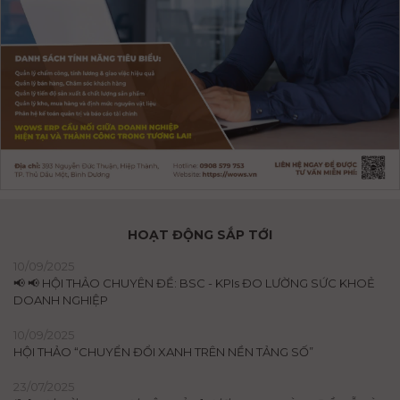
HOẠT ĐỘNG SẮP TỚI
10/09/2025
📢 📢 HỘI THẢO CHUYÊN ĐỀ: BSC - KPIs ĐO LƯỜNG SỨC KHOẺ
DOANH NGHIỆP
10/09/2025
HỘI THẢO “CHUYỂN ĐỔI XANH TRÊN NỀN TẢNG SỐ”
23/07/2025