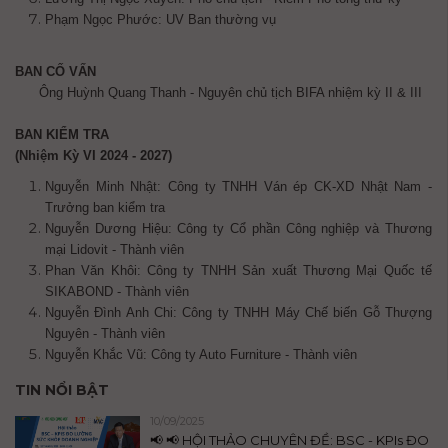
Phạm Ngọc Phước: UV Ban thường vụ
BAN CỐ VẤN
Ông Huỳnh Quang Thanh - Nguyên chủ tịch BIFA nhiệm kỳ II & III
BAN KIỂM TRA
(Nhiệm Kỳ VI 2024 - 2027)
Nguyễn Minh Nhật: Công ty TNHH Ván ép CK-XD Nhật Nam -
Trưởng ban kiểm tra
Nguyễn Dương Hiệu: Công ty Cổ phần Công nghiệp và Thương
mại Lidovit - Thành viên
Phan Văn Khôi: Công ty TNHH Sản xuất Thương Mại Quốc tế
SIKABOND - Thành viên
Nguyễn Đình Anh Chi: Công ty TNHH Máy Chế biến Gỗ Thượng
Nguyên - Thành viên
Nguyễn Khắc Vũ: Công ty Auto Furniture - Thành viên
TIN NỔI BẬT
10/09/2025
📢 📢 HỘI THẢO CHUYÊN ĐỀ: BSC - KPIs ĐO