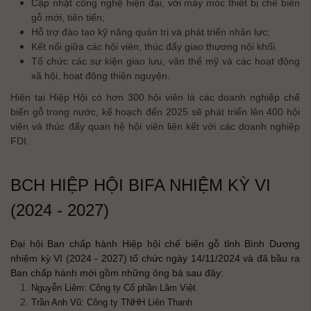
Cập nhật công nghệ hiện đại, với máy móc thiết bị chế biến
gỗ mới, tiên tiến;
Hỗ trợ đào tạo kỹ năng quản trị và phát triển nhân lực;
Kết nối giữa các hội viên, thúc đẩy giao thương nội khối.
Tổ chức các sự kiện giao lưu, văn thể mỹ và các hoạt động
xã hội, hoạt động thiện nguyện.
Hiện tại Hiệp Hội có hơn 300 hội viên là các doanh nghiệp chế
biến gỗ trong nước, kế hoạch đến 2025 sẽ phát triển lên 400 hội
viên và thúc đẩy quan hệ hội viên liên kết với các doanh nghiệp
FDI.
BCH HIỆP HỘI BIFA NHIỆM KỲ VI
(2024 - 2027)
Đại hội Ban chấp hành Hiệp hội chế biến gỗ tỉnh Bình Dương
nhiệm kỳ VI (2024 - 2027) tổ chức ngày 14/11/2024 và đã bầu ra
Ban chấp hành mới gồm những ông bà sau đây:
Nguyễn Liêm: Công ty Cổ phần Lâm Việt
Trần Anh Vũ: Công ty TNHH Liên Thanh