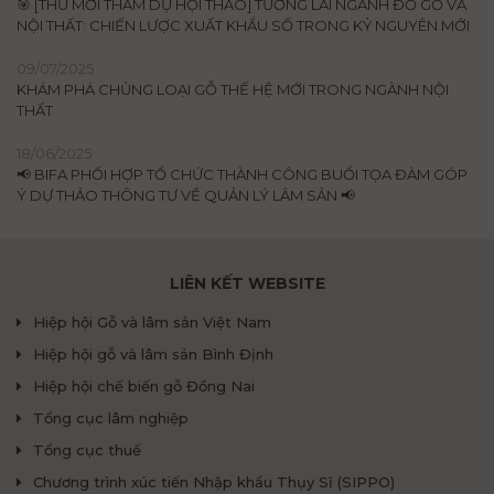
🎯 [THƯ MỜI THAM DỰ HỘI THẢO] TƯƠNG LAI NGÀNH ĐỒ GỖ VÀ
NỘI THẤT: CHIẾN LƯỢC XUẤT KHẨU SỐ TRONG KỶ NGUYÊN MỚI
09/07/2025
KHÁM PHÁ CHỦNG LOẠI GỖ THẾ HỆ MỚI TRONG NGÀNH NỘI
THẤT
18/06/2025
📢 BIFA PHỐI HỢP TỔ CHỨC THÀNH CÔNG BUỔI TỌA ĐÀM GÓP
Ý DỰ THẢO THÔNG TƯ VỀ QUẢN LÝ LÂM SẢN 📢
LIÊN KẾT WEBSITE
Hiệp hội Gỗ và lâm sản Việt Nam
Hiệp hội gỗ và lâm sản Bình Định
Hiệp hội chế biến gỗ Đồng Nai
Tổng cục lâm nghiệp
Tổng cục thuế
Chương trình xúc tiến Nhập khẩu Thụy Sĩ (SIPPO)