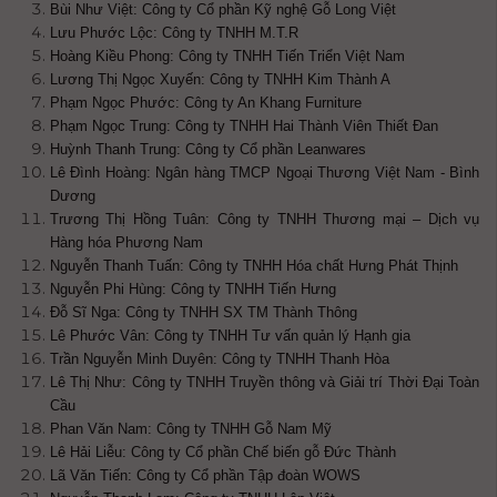
Bùi Như Việt: Công ty Cổ phần Kỹ nghệ Gỗ Long Việt
Lưu Phước Lộc: Công ty TNHH M.T.R
Hoàng Kiều Phong: Công ty TNHH Tiến Triển Việt Nam
Lương Thị Ngọc Xuyến: Công ty TNHH Kim Thành A
Phạm Ngọc Phước: Công ty An Khang Furniture
Phạm Ngọc Trung: Công ty TNHH Hai Thành Viên Thiết Đan
Huỳnh Thanh Trung: Công ty Cổ phần Leanwares
Lê Đình Hoàng: Ngân hàng TMCP Ngoại Thương Việt Nam - Bình
Dương
Trương Thị Hồng Tuân: Công ty TNHH Thương mại – Dịch vụ
Hàng hóa Phương Nam
Nguyễn Thanh Tuấn: Công ty TNHH Hóa chất Hưng Phát Thịnh
Nguyễn Phi Hùng: Công ty TNHH Tiến Hưng
Đỗ Sĩ Nga: Công ty TNHH SX TM Thành Thông
Lê Phước Vân: Công ty TNHH Tư vấn quản lý Hạnh gia
Trần Nguyễn Minh Duyên: Công ty TNHH Thanh Hòa
Lê Thị Như: Công ty TNHH Truyền thông và Giải trí Thời Đại Toàn
Cầu
Phan Văn Nam: Công ty TNHH Gỗ Nam Mỹ
Lê Hải Liễu: Công ty Cổ phần Chế biến gỗ Đức Thành
Lã Văn Tiến: Công ty Cổ phần Tập đoàn WOWS