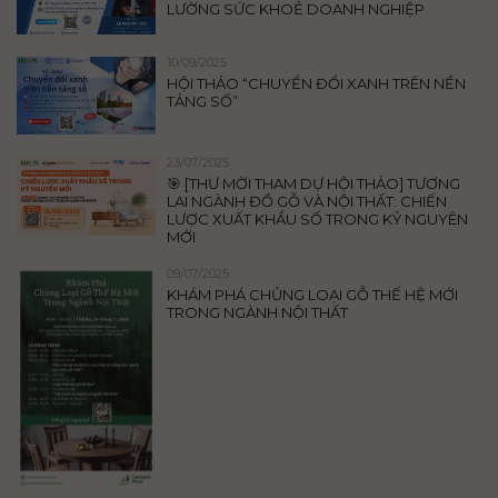
LƯỜNG SỨC KHOẺ DOANH NGHIỆP
10/09/2025
HỘI THẢO “CHUYỂN ĐỔI XANH TRÊN NỀN
TẢNG SỐ”
23/07/2025
🎯 [THƯ MỜI THAM DỰ HỘI THẢO] TƯƠNG
LAI NGÀNH ĐỒ GỖ VÀ NỘI THẤT: CHIẾN
LƯỢC XUẤT KHẨU SỐ TRONG KỶ NGUYÊN
MỚI
09/07/2025
KHÁM PHÁ CHỦNG LOẠI GỖ THẾ HỆ MỚI
TRONG NGÀNH NỘI THẤT