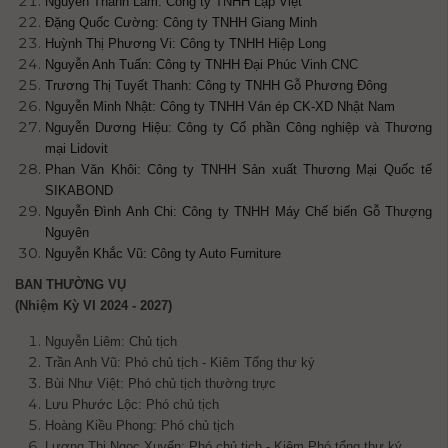
Nguyễn Thanh Lam: Công ty TNHH Lập Việt
Đặng Quốc Cường: Công ty TNHH Giang Minh
Huỳnh Thị Phương Vi: Công ty TNHH Hiệp Long
Nguyễn Anh Tuấn: Công ty TNHH Đại Phúc Vinh CNC
Trương Thị Tuyết Thanh: Công ty TNHH Gỗ Phương Đông
Nguyễn Minh Nhật: Công ty TNHH Ván ép CK-XD Nhật Nam
Nguyễn Dương Hiệu: Công ty Cổ phần Công nghiệp và Thương
mại Lidovit
Phan Văn Khôi: Công ty TNHH Sản xuất Thương Mại Quốc tế
SIKABOND
Nguyễn Đình Anh Chi: Công ty TNHH Máy Chế biến Gỗ Thượng
Nguyên
Nguyễn Khắc Vũ: Công ty Auto Furniture
BAN THƯỜNG VỤ
(Nhiệm Kỳ VI 2024 - 2027)
Nguyễn Liêm: Chủ tịch
Trần Anh Vũ: Phó chủ tịch - Kiêm Tổng thư ký
Bùi Như Việt: Phó chủ tịch
thường trực
Lưu Phước Lộc: Phó chủ tịch
Hoàng Kiều Phong: Phó chủ tịch
Lương Thị Ngọc Xuyến:
Phó chủ tịch - Kiêm Phó tổng thư ký