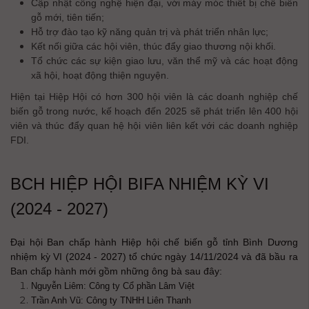
Cập nhật công nghệ hiện đại, với máy móc thiết bị chế biến
gỗ mới, tiên tiến;
Hỗ trợ đào tạo kỹ năng quản trị và phát triển nhân lực;
Kết nối giữa các hội viên, thúc đẩy giao thương nội khối.
Tổ chức các sự kiện giao lưu, văn thể mỹ và các hoạt động
xã hội, hoạt động thiện nguyện.
Hiện tại Hiệp Hội có hơn 300 hội viên là các doanh nghiệp chế
biến gỗ trong nước, kế hoạch đến 2025 sẽ phát triển lên 400 hội
viên và thúc đẩy quan hệ hội viên liên kết với các doanh nghiệp
FDI.
BCH HIỆP HỘI BIFA NHIỆM KỲ VI
(2024 - 2027)
Đại hội Ban chấp hành Hiệp hội chế biến gỗ tỉnh Bình Dương
nhiệm kỳ VI (2024 - 2027) tổ chức ngày 14/11/2024 và đã bầu ra
Ban chấp hành mới gồm những ông bà sau đây:
Nguyễn Liêm: Công ty Cổ phần Lâm Việt
Trần Anh Vũ: Công ty TNHH Liên Thanh