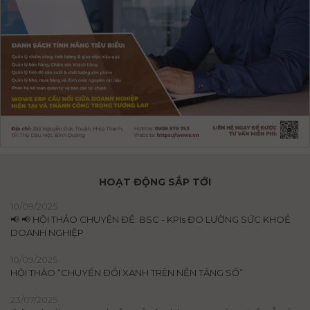
HOẠT ĐỘNG SẮP TỚI
10/09/2025
📢 📢 HỘI THẢO CHUYÊN ĐỀ: BSC - KPIs ĐO LƯỜNG SỨC KHOẺ
DOANH NGHIỆP
10/09/2025
HỘI THẢO “CHUYỂN ĐỔI XANH TRÊN NỀN TẢNG SỐ”
23/07/2025