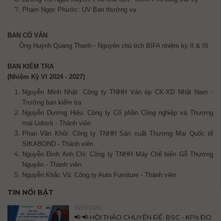
Phạm Ngọc Phước: UV Ban thường vụ
BAN CỐ VẤN
Ông Huỳnh Quang Thanh - Nguyên chủ tịch BIFA nhiệm kỳ II & III
BAN KIỂM TRA
(Nhiệm Kỳ VI 2024 - 2027)
Nguyễn Minh Nhật: Công ty TNHH Ván ép CK-XD Nhật Nam -
Trưởng ban kiểm tra
Nguyễn Dương Hiệu: Công ty Cổ phần Công nghiệp và Thương
mại Lidovit - Thành viên
Phan Văn Khôi: Công ty TNHH Sản xuất Thương Mại Quốc tế
SIKABOND - Thành viên
Nguyễn Đình Anh Chi: Công ty TNHH Máy Chế biến Gỗ Thượng
Nguyên - Thành viên
Nguyễn Khắc Vũ: Công ty Auto Furniture - Thành viên
TIN NỔI BẬT
10/09/2025
📢 📢 HỘI THẢO CHUYÊN ĐỀ: BSC - KPIs ĐO