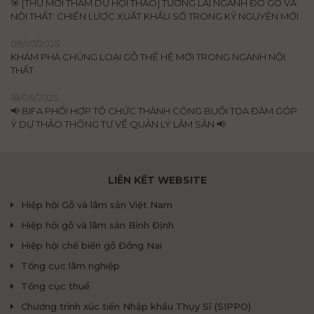
🎯 [THƯ MỜI THAM DỰ HỘI THẢO] TƯƠNG LAI NGÀNH ĐỒ GỖ VÀ
NỘI THẤT: CHIẾN LƯỢC XUẤT KHẨU SỐ TRONG KỶ NGUYÊN MỚI
09/07/2025
KHÁM PHÁ CHỦNG LOẠI GỖ THẾ HỆ MỚI TRONG NGÀNH NỘI
THẤT
18/06/2025
📢 BIFA PHỐI HỢP TỔ CHỨC THÀNH CÔNG BUỔI TỌA ĐÀM GÓP
Ý DỰ THẢO THÔNG TƯ VỀ QUẢN LÝ LÂM SẢN 📢
LIÊN KẾT WEBSITE
Hiệp hội Gỗ và lâm sản Việt Nam
Hiệp hội gỗ và lâm sản Bình Định
Hiệp hội chế biến gỗ Đồng Nai
Tổng cục lâm nghiệp
Tổng cục thuế
Chương trình xúc tiến Nhập khẩu Thụy Sĩ (SIPPO)