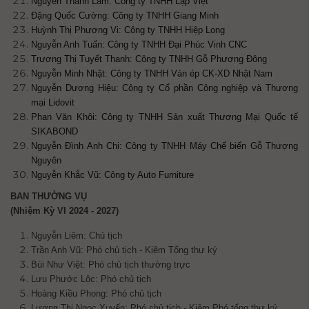
Nguyễn Thanh Lam: Công ty TNHH Lập Việt
Đặng Quốc Cường: Công ty TNHH Giang Minh
Huỳnh Thị Phương Vi: Công ty TNHH Hiệp Long
Nguyễn Anh Tuấn: Công ty TNHH Đại Phúc Vinh CNC
Trương Thị Tuyết Thanh: Công ty TNHH Gỗ Phương Đông
Nguyễn Minh Nhật: Công ty TNHH Ván ép CK-XD Nhật Nam
Nguyễn Dương Hiệu: Công ty Cổ phần Công nghiệp và Thương
mại Lidovit
Phan Văn Khôi: Công ty TNHH Sản xuất Thương Mại Quốc tế
SIKABOND
Nguyễn Đình Anh Chi: Công ty TNHH Máy Chế biến Gỗ Thượng
Nguyên
Nguyễn Khắc Vũ: Công ty Auto Furniture
BAN THƯỜNG VỤ
(Nhiệm Kỳ VI 2024 - 2027)
Nguyễn Liêm: Chủ tịch
Trần Anh Vũ: Phó chủ tịch - Kiêm Tổng thư ký
Bùi Như Việt: Phó chủ tịch
thường trực
Lưu Phước Lộc: Phó chủ tịch
Hoàng Kiều Phong: Phó chủ tịch
Lương Thị Ngọc Xuyến:
Phó chủ tịch - Kiêm Phó tổng thư ký