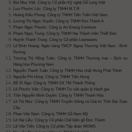
Bùi Như Việt: Công ty Cổ phần Kỹ nghệ Gỗ Long Việt
Lưu Phước Lộc: Công ty TNHH M.T.R
Hoàng Kiều Phong: Công ty TNHH Tiến Triển Việt Nam
Lương Thị Ngọc Xuyến: Công ty TNHH Kim Thành A
Phạm Ngọc Phước: Công ty An Khang Furniture
Phạm Ngọc Trung: Công ty TNHH Hai Thành Viên Thiết Đan
Huỳnh Thanh Trung: Công ty Cổ phần Leanwares
Lê Đình Hoàng: Ngân hàng TMCP Ngoại Thương Việt Nam - Bình
Dương
Trương Thị Hồng Tuân: Công ty TNHH Thương mại – Dịch vụ
Hàng hóa Phương Nam
Nguyễn Thanh Tuấn: Công ty TNHH Hóa chất Hưng Phát Thịnh
Nguyễn Phi Hùng: Công ty TNHH Tiến Hưng
Đỗ Sĩ Nga: Công ty TNHH SX TM Thành Thông
Lê Phước Vân: Công ty TNHH Tư vấn quản lý Hạnh gia
Trần Nguyễn Minh Duyên: Công ty TNHH Thanh Hòa
Lê Thị Như: Công ty TNHH Truyền thông và Giải trí Thời Đại Toàn
Cầu
Phan Văn Nam: Công ty TNHH Gỗ Nam Mỹ
Lê Hải Liễu: Công ty Cổ phần Chế biến gỗ Đức Thành
Lã Văn Tiến: Công ty Cổ phần Tập đoàn WOWS