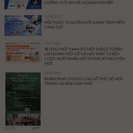
LƯỜNG SỨC KHOẺ DOANH NGHIỆP
10/09/2025
HỘI THẢO “CHUYỂN ĐỔI XANH TRÊN NỀN
TẢNG SỐ”
23/07/2025
🎯 [THƯ MỜI THAM DỰ HỘI THẢO] TƯƠNG
LAI NGÀNH ĐỒ GỖ VÀ NỘI THẤT: CHIẾN
LƯỢC XUẤT KHẨU SỐ TRONG KỶ NGUYÊN
MỚI
09/07/2025
KHÁM PHÁ CHỦNG LOẠI GỖ THẾ HỆ MỚI
TRONG NGÀNH NỘI THẤT