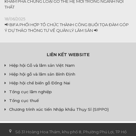
KHÁM PHÁ CHỦNG LOẠI GỖ THẾ HỆ MỚI TRONG NGÀNH NỘI
THẤT
18/06/2025
📢 BIFA PHỐI HỢP TỔ CHỨC THÀNH CÔNG BUỔI TỌA ĐÀM GÓP
Ý DỰ THẢO THÔNG TƯ VỀ QUẢN LÝ LÂM SẢN 📢
LIÊN KẾT WEBSITE
Hiệp hội Gỗ và lâm sản Việt Nam
Hiệp hội gỗ và lâm sản Bình Định
Hiệp hội chế biến gỗ Đồng Nai
Tổng cục lâm nghiệp
Tổng cục thuế
Chương trình xúc tiến Nhập khẩu Thụy Sĩ (SIPPO)
Số 31 Hoàng Hoa Thám, khu phố 8, Phường Phú Lợi, TP Hồ