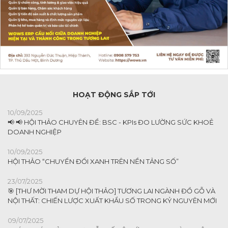
HOẠT ĐỘNG SẮP TỚI
10/09/2025
📢 📢 HỘI THẢO CHUYÊN ĐỀ: BSC - KPIs ĐO LƯỜNG SỨC KHOẺ
DOANH NGHIỆP
10/09/2025
HỘI THẢO “CHUYỂN ĐỔI XANH TRÊN NỀN TẢNG SỐ”
23/07/2025
🎯 [THƯ MỜI THAM DỰ HỘI THẢO] TƯƠNG LAI NGÀNH ĐỒ GỖ VÀ
NỘI THẤT: CHIẾN LƯỢC XUẤT KHẨU SỐ TRONG KỶ NGUYÊN MỚI
09/07/2025