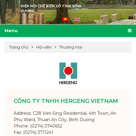
HIỆP HỘI CHẾ BIẾN GỖ TỈNH BÌNH
DƯƠNG
Menu
Trang chủ
Hội viên
Thương mại
CÔNG TY TNHH HERGENG VIETNAM
Address: C28 Viet-Sing Residential, 4th Town, An
Phu Ward, Thuan An City, Binh Duong
Phone: (0274) 3740652
Fax: (0274) 3711241