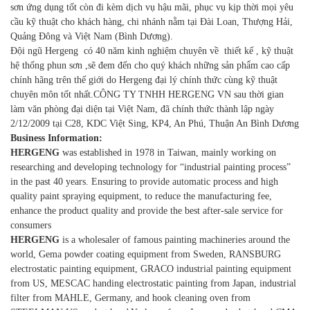
sơn ứng
dụng tốt còn đi kèm dịch vụ hậu mãi, phục vụ kịp thời mọi yêu
cầu kỹ thuật cho khách hàng, chi nhánh nằm tại Đài Loan, Thượng Hải,
Quảng Đông và Việt Nam (Bình Dương).
Đội ngũ Hergeng
có 40 năm kinh nghiệm chuyên về thiết kế , kỹ thuật
hệ thống phun sơn ,sẽ đem đến cho quý khách những sản phẩm cao cấp
chính hãng trên thế giới do Hergeng đại lý chính thức cùng kỹ thuật
chuyên môn tốt nhất.CÔNG TY TNHH HERGENG VN sau thời gian
làm văn phòng đại diện tại Việt Nam, đã chính thức thành lập ngày
2/12/2009 tại C28, KDC Việt Sing, KP4, An Phú, Thuận An Bình Dương
Business Information:
HERGENG
was established in 1978 in Taiwan, mainly working on
researching and developing technology for “industrial painting process”
in the past 40 years. Ensuring to provide automatic process and high
quality paint spraying equipment, to reduce the manufacturing fee,
enhance the product quality and provide the best after-sale service for
consumers
HERGENG
is a wholesaler of famous painting machineries around the
world, Gema powder coating equipment from Sweden, RANSBURG
electrostatic painting equipment, GRACO industrial painting equipment
from US, MESCAC handing electrostatic painting from Japan, industrial
filter from MAHLE, Germany, and hook cleaning oven from