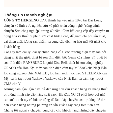
Thông tin Doanh nghiệp:
CÔNG TY HERGENG
được thành lập vào năm 1978 tại Đài Loan,
chuyên về linh vực nghiên cứu và phát triển công nghệ "công trình
chuyền Sơn công nghiệp" trong 40 năm. Cam kết cung cấp dây chuyền tự
động hóa và thiết bị phun sơn chất lượng cao, để giảm chi phí sản xuất,
cải thiện chất lượng sản phẩm và cung cấp dịch vụ hậu mãi tốt nhất cho
khách hàng.
Công ty làm đại lý đại lý chính hãng của các thương hiệu máy sơn nổi
tiếng nhất thế giới, thiết bị sơn tĩnh điện bột Gema của Thụy Sĩ, thiết bị
sơn tĩnh điện RANSBURG Liquid Disc Bell, thiết bị sơn công nghiệp
GRACO của Hoa Kỳ, máy sơn tĩnh điện cầm tay MESAC của Nhật Bản,
lọc công nghiệp Đức MAHLE , Lò làm sạch móc treo STEELMAN của
Mỹ,
cánh tay robot Yaskawa Yaskawa của Nhật Bản và cánh tay robot
CMA của Ý.
Những năm gần
gần đây để đáp ứng nhu cầu khách hàng về mảng thiết
bị thông minh cấp cấp năng suất cao, HERGENG đã phối hợp với nhà
sản xuất cánh tay rô bốt tự động để làm dây chuyền sơn tự động để đưa
đến khách hàng những phương án sản xuất ngày càng tiên tiến hơn.
Chúng tôi ngoài v
chuyên cung cấp cho khách hàng những dây chuyền