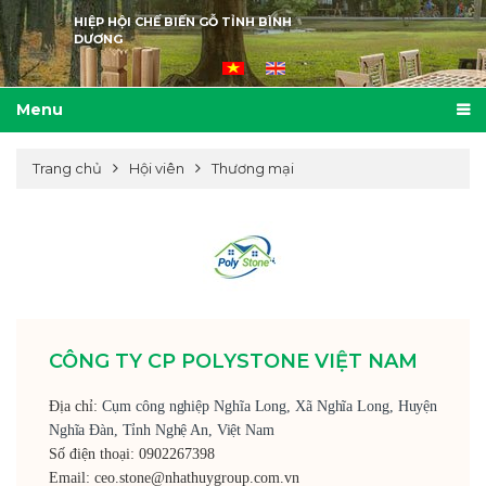
HIỆP HỘI CHẾ BIẾN GỖ TỈNH BÌNH
DƯƠNG
Menu
Trang chủ
Hội viên
Thương mại
CÔNG TY CP POLYSTONE VIỆT NAM
Địa chỉ:
Cụm công nghiệp Nghĩa Long, Xã Nghĩa Long, Huyện
Nghĩa Đàn, Tỉnh Nghệ An, Việt Nam
Số điện thoại:
0902267398
Email:
ceo.stone@nhathuygroup.com.vn