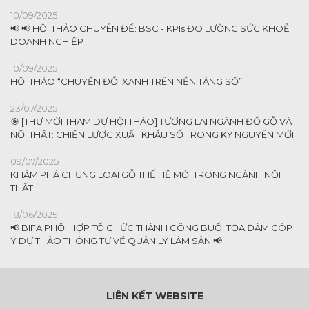
10/09/2025
📢 📢 HỘI THẢO CHUYÊN ĐỀ: BSC - KPIs ĐO LƯỜNG SỨC KHOẺ
DOANH NGHIỆP
10/09/2025
HỘI THẢO “CHUYỂN ĐỔI XANH TRÊN NỀN TẢNG SỐ”
23/07/2025
🎯 [THƯ MỜI THAM DỰ HỘI THẢO] TƯƠNG LAI NGÀNH ĐỒ GỖ VÀ
NỘI THẤT: CHIẾN LƯỢC XUẤT KHẨU SỐ TRONG KỶ NGUYÊN MỚI
09/07/2025
KHÁM PHÁ CHỦNG LOẠI GỖ THẾ HỆ MỚI TRONG NGÀNH NỘI
THẤT
18/06/2025
📢 BIFA PHỐI HỢP TỔ CHỨC THÀNH CÔNG BUỔI TỌA ĐÀM GÓP
Ý DỰ THẢO THÔNG TƯ VỀ QUẢN LÝ LÂM SẢN 📢
LIÊN KẾT WEBSITE