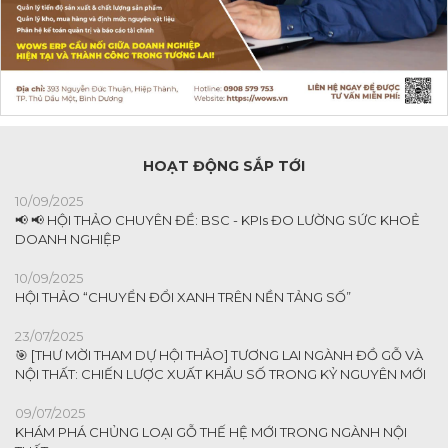
HOẠT ĐỘNG SẮP TỚI
10/09/2025
📢 📢 HỘI THẢO CHUYÊN ĐỀ: BSC - KPIs ĐO LƯỜNG SỨC KHOẺ
DOANH NGHIỆP
10/09/2025
HỘI THẢO “CHUYỂN ĐỔI XANH TRÊN NỀN TẢNG SỐ”
23/07/2025
🎯 [THƯ MỜI THAM DỰ HỘI THẢO] TƯƠNG LAI NGÀNH ĐỒ GỖ VÀ
NỘI THẤT: CHIẾN LƯỢC XUẤT KHẨU SỐ TRONG KỶ NGUYÊN MỚI
09/07/2025
KHÁM PHÁ CHỦNG LOẠI GỖ THẾ HỆ MỚI TRONG NGÀNH NỘI