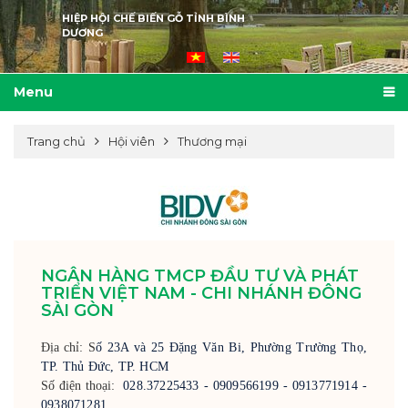
HIỆP HỘI CHẾ BIẾN GỖ TỈNH BÌNH
DƯƠNG
Menu
Trang chủ
Hội viên
Thương mại
NGÂN HÀNG TMCP ĐẦU TƯ VÀ PHÁT
TRIỂN VIỆT NAM - CHI NHÁNH ĐÔNG
SÀI GÒN
Địa chỉ: S
ố 23A và 25 Đặng Văn Bi, Phường Trường Thọ,
TP. Thủ Đức, TP. HCM
Số điện thoại:
028.37225433 - 0909566199 - 0913771914 -
0938071281