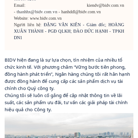
Email: kiendv@bidv.com.vn
-
thanhhx@bidv.com.vn
- hanhddl@bidv.com.vn
Website: www.bidv.com.vn
Người liên hệ:
ĐẶNG VĂN KIÊN - Giám đốc; HOÀNG
XUÂN THÀNH - PGĐ QLKH; ĐÀO ĐỬC HẠNH - TPKH
DN1
BIDV hiện đang là sự lựa chọn, tín nhiệm của nhiều tổ 
chức kinh tế. Với phương châm “Vững bước tiên phong, 
đồng hành phát triển”, Ngân hàng chúng tôi rất hân hạnh 
được đồng hành để cung cấp các sản phẩm dịch vụ tài 
chính cho Quý công ty.

Chúng tôi sẽ luôn cố gắng để cập nhật thông tin về lãi 
suất, các sản phẩm ưu đãi, tư vấn các giải pháp tài chính 
hiệu quả cho Công ty.