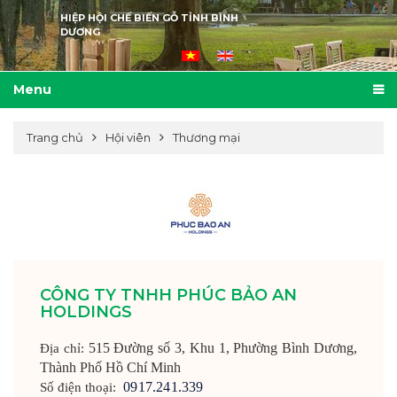
HIỆP HỘI CHẾ BIẾN GỖ TỈNH BÌNH
DƯƠNG
Menu
Trang chủ
Hội viên
Thương mại
CÔNG TY TNHH PHÚC BẢO AN
HOLDINGS
515 Đường số 3, Khu 1, Phường Bình Dương,
Địa chỉ:
Thành Phố Hồ Chí Minh
0917.241.339
Số điện thoại: