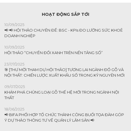
HOẠT ĐỘNG SẮP TỚI
10/09/2025
📢 📢 HỘI THẢO CHUYÊN ĐỀ: BSC - KPIs ĐO LƯỜNG SỨC KHOẺ
DOANH NGHIỆP
10/09/2025
HỘI THẢO “CHUYỂN ĐỔI XANH TRÊN NỀN TẢNG SỐ”
23/07/2025
🎯 [THƯ MỜI THAM DỰ HỘI THẢO] TƯƠNG LAI NGÀNH ĐỒ GỖ VÀ
NỘI THẤT: CHIẾN LƯỢC XUẤT KHẨU SỐ TRONG KỶ NGUYÊN MỚI
09/07/2025
KHÁM PHÁ CHỦNG LOẠI GỖ THẾ HỆ MỚI TRONG NGÀNH NỘI
THẤT
18/06/2025
📢 BIFA PHỐI HỢP TỔ CHỨC THÀNH CÔNG BUỔI TỌA ĐÀM GÓP
Ý DỰ THẢO THÔNG TƯ VỀ QUẢN LÝ LÂM SẢN 📢