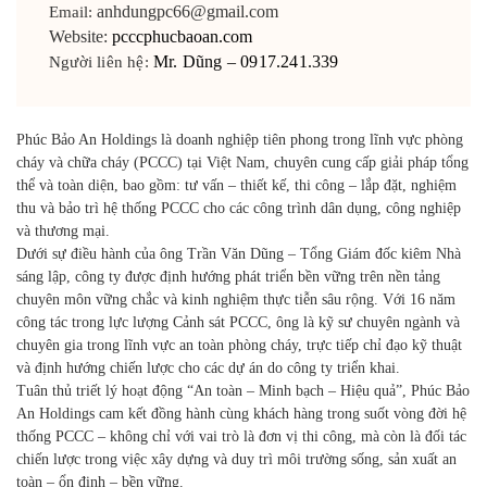
anhdungpc66@gmail.com
Email:
Website:
pcccphucbaoan.com
Mr. Dũng – 0917.241.339
Người liên hệ:
Phúc Bảo An Holdings
là doanh nghiệp tiên phong trong lĩnh vực
phòng
cháy và chữa cháy (PCCC)
tại Việt Nam, chuyên cung cấp
giải pháp tổng
thể và toàn diện
, bao gồm: tư vấn – thiết kế, thi công – lắp đặt, nghiệm
thu và bảo trì hệ thống PCCC cho các công trình dân dụng, công nghiệp
và thương mại.
Dưới sự điều hành của
ông Trần Văn Dũng – Tổng Giám đốc kiêm Nhà
sáng lập
, công ty được định hướng phát triển bền vững trên nền tảng
chuyên môn vững chắc và kinh nghiệm thực tiễn sâu rộng. Với 16 năm
công tác trong lực lượng Cảnh sát PCCC, ông là kỹ sư chuyên ngành và
chuyên gia trong lĩnh vực an toàn phòng cháy, trực tiếp chỉ đạo kỹ thuật
và định hướng chiến lược cho các dự án do công ty triển khai.
Tuân thủ triết lý hoạt động
“An toàn – Minh bạch – Hiệu quả”
,
Phúc Bảo
An Holdings
cam kết đồng hành cùng khách hàng trong suốt vòng đời hệ
thống PCCC – không chỉ với vai trò là đơn vị thi công, mà còn là
đối tác
chiến lược
trong việc xây dựng và duy trì môi trường sống, sản xuất
an
toàn – ổn định – bền vững
.