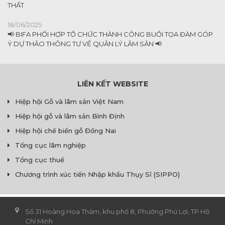
THẤT
18/06/2025
📢 BIFA PHỐI HỢP TỔ CHỨC THÀNH CÔNG BUỔI TỌA ĐÀM GÓP
Ý DỰ THẢO THÔNG TƯ VỀ QUẢN LÝ LÂM SẢN 📢
LIÊN KẾT WEBSITE
Hiệp hội Gỗ và lâm sản Việt Nam
Hiệp hội gỗ và lâm sản Bình Định
Hiệp hội chế biến gỗ Đồng Nai
Tổng cục lâm nghiệp
Tổng cục thuế
Chương trình xúc tiến Nhập khẩu Thụy Sĩ (SIPPO)
Số 31 Hoàng Hoa Thám, khu phố 8, Phường Phú Lợi, TP Hồ
Chí Minh