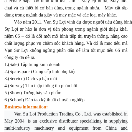
cắt/chấn/ dập/ bào rãnh kim loại tấm. · Máy ép nhựa, Máy thổi
chai và cá thiết bị cơ bản dùng trong ngành nhựa. · Máy cắt rập
dùng trong ngành da giày và may mặc và các loại máy khác.
Vào năm 2011, Vạn Sự Lợi vinh dự được người tiêu dùng bình c
Sự Lợi tự hào là đơn vị tiên phong trong ngành giới thiệu khái
niệm 6S – đó là đổi mới mô hình tiếp thị truyền thông, nâng cao
chất lượng phục vụ chăm sóc khách hàng, Và đó là mục tiêu mà
Vạn Sự Lợi không ngừng phấn đấu để làm tốt mục tiêu 6S mà
công ty đã đề ra.
1.(Sale) Tập trung kinh doanh
2.(Spare-parts) Cung cấp linh phụ kiện
3.(Service) Dịch vụ hậu mãi
4.(Survey) Thu thập thông tin phản hồi
5.(Show) Trưng bày sản phẩm
6.(School) Đào tạo kỹ thuật chuyên nghiệp
Business information:
Van Su Loi Production Trading Co., Ltd. was established in
May 2004, is an exclusive distributor specializing in supplying
multi-industry machinery and equipment from China and