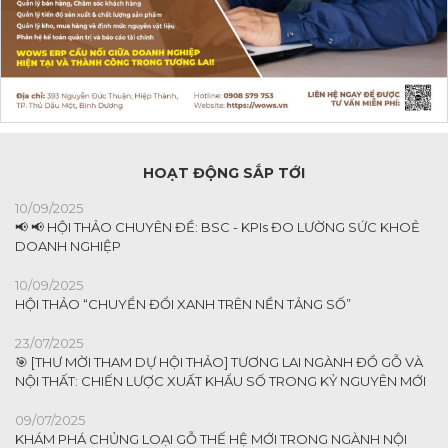
HOẠT ĐỘNG SẮP TỚI
10/09/2025
📢 📢 HỘI THẢO CHUYÊN ĐỀ: BSC - KPIs ĐO LƯỜNG SỨC KHOẺ
DOANH NGHIỆP
10/09/2025
HỘI THẢO “CHUYỂN ĐỔI XANH TRÊN NỀN TẢNG SỐ”
23/07/2025
🎯 [THƯ MỜI THAM DỰ HỘI THẢO] TƯƠNG LAI NGÀNH ĐỒ GỖ VÀ
NỘI THẤT: CHIẾN LƯỢC XUẤT KHẨU SỐ TRONG KỶ NGUYÊN MỚI
09/07/2025
KHÁM PHÁ CHỦNG LOẠI GỖ THẾ HỆ MỚI TRONG NGÀNH NỘI